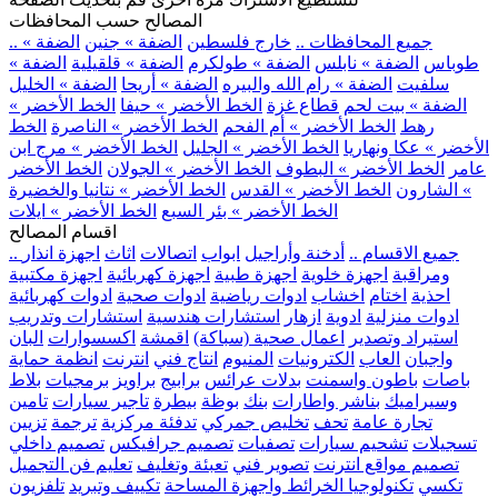
المصالح حسب المحافظات
.. جميع المحافظات ..
خارج فلسطين
الضفة » جنين
الضفة »
طوباس
الضفة » نابلس
الضفة » طولكرم
الضفة » قلقيلية
الضفة »
سلفيت
الضفة » رام الله والبيره
الضفة » أريحا
الضفة » الخليل
الضفة » بيت لحم
قطاع غزة
الخط الأخضر » حيفا
الخط الأخضر »
رهط
الخط الأخضر » أم الفحم
الخط الأخضر » الناصرة
الخط
الأخضر » عكا ونهاريا
الخط الأخضر » الجليل
الخط الأخضر » مرج ابن
عامر
الخط الأخضر » البطوف
الخط الأخضر » الجولان
الخط الأخضر
» الشارون
الخط الأخضر » القدس
الخط الأخضر » نتانيا والخضيرة
الخط الأخضر » بئر السبع
الخط الأخضر » ايلات
اقسام المصالح
.. جميع الاقسام ..
أدخنة وأراجيل
ابواب
اتصالات
اثاث
اجهزة انذار
ومراقبة
اجهزة خلوية
اجهزة طبية
اجهزة كهربائية
اجهزة مكتبية
احذية
اختام
اخشاب
ادوات رياضية
ادوات صحية
ادوات كهربائية
ادوات منزلية
ادوية
ازهار
استشارات هندسية
استشارات وتدريب
استيراد وتصدير
اعمال صحية (سباكة)
اقمشة
اكسسوارات
البان
واجبان
العاب
الكترونيات
المنيوم
انتاج فني
انترنت
انظمة حماية
باصات
باطون واسمنت
بدلات عرائس
برابيج
براويز
برمجيات
بلاط
وسيراميك
بناشر واطارات
بنك
بوظة
بيطرة
تاجير سيارات
تامين
تجارة عامة
تحف
تخليص جمركي
تدفئة مركزية
ترجمة
تزيين
تسجيلات
تشحيم سيارات
تصفيات
تصميم جرافيكس
تصميم داخلي
تصميم مواقع انترنت
تصوير فني
تعبئة وتغليف
تعليم فن التجميل
تكسي
تكنولوجيا الخرائط واجهزة المساحة
تكييف وتبريد
تلفزيون