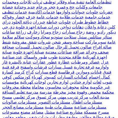
تنظيفات العامة
تنقية مياه وفلاتر
توظيف
ثريات
ثلاجات ومجمدات
جامعات وكليات
حج وعمرة
حجر ورخام
حديد وحدادة
حضانة
حفريات
حلويات
حيوانات ولوازمها
خدمات اكاديمية
خدمات تنظيف
خدمات جامعية
خدمات طلابية
خدمات عامة
خزف
خضار وفواكه
خطاط
خطوط طيران
خلويات
خياطة
خيزران
دباغة الجلود
دراي
كلين
دعاية واعلان
دهانات
دواجن
دورات صيانة اجهزة خلوية
دي جي
ديكور
راديو
روضة
زجاج سيارات
زجاج ومرايا
زخارف
زراعة
ساعات
ستائر
ستانلس ستيل
ستلايت
ستوديو
سجاد وموكيت
سلالم
سلامة
عامة
سوبرماركت
سياحة وسفر
شحن
شروات
شقق مفروشة
شنط
صالة افراح
صالون تجميل للرجال
صالون تجميل للسيدات
صحافة
صحف وجرائد
صرافة
صناعات معدنية
صيانة اجهزة خلوية
صيانة
اجهزة كهربائية
طاقة متجددة
طوب
طيور واسماك
عدد صناعية
عزل
عصائر ومرطبات
عطارة
عطور
عقارات
عناية بالبشرة
غاز
ولوازمه
غرفة تجارية
غسيل سيارات
فرشات واسفنج
فرقة فنية
فندق
قبانات وموازين
قرطاسية
قطع سيارات
كراج
كرميد
كسارة
كمال اجسام
كماليات السيارات
كمبيوتر
كهرباء
كوزمتكس
كوفي
شوب
لغات
لوازم حدادين
لوازم نجارين
لوحات كهربائية
مؤسسات
غير حكومية
مجلة
مجوهرات
محاسبون
محاماة
محطة محروقات
محكمة
محمص وقهوة
مخبز
مخرطة
مدرسة
مدرسة تعليم السياقة
مدينة العاب
مركز تدريب مهني
مركز تسوق
مركز تعليمي
مسبح
مستلزمات اطفال
مستلزمات التصوير
مستلزمات صالونات
مستلزمات صناعية
مستلزمات طبية
مستلزمات مصانع الحجر
مسرح
مسمكة
مشاريع صناعية
مشتل
مصاعد
مصنع
مصنوعات
ورقية
مطابخ
مطاحن
مطبعة
مطرزات وتراث شعبي
مطعم
معاصر