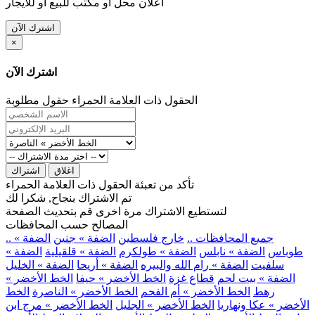
اعلان محل او مكتب للبيع او للايجار
اشترك الآن
×
اشترك الآن
الحقول ذات العلامة الحمراء حقول مطلوبة
اغلاق
اشتراك
تأكد من تعبئة الحقول ذات العلامة الحمراء
تم الاشتراك بنجاح, شكرا لك
لتستطيع الاشتراك مرة اخرى قم بتحديث الصفحة
المصالح حسب المحافظات
.. جميع المحافظات ..
خارج فلسطين
الضفة » جنين
الضفة »
طوباس
الضفة » نابلس
الضفة » طولكرم
الضفة » قلقيلية
الضفة »
سلفيت
الضفة » رام الله والبيره
الضفة » أريحا
الضفة » الخليل
الضفة » بيت لحم
قطاع غزة
الخط الأخضر » حيفا
الخط الأخضر »
رهط
الخط الأخضر » أم الفحم
الخط الأخضر » الناصرة
الخط
الأخضر » عكا ونهاريا
الخط الأخضر » الجليل
الخط الأخضر » مرج ابن