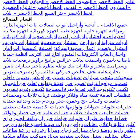
عامر
الخط الأخضر » البطوف
الخط الأخضر » الجولان
الخط الأخضر
» الشارون
الخط الأخضر » القدس
الخط الأخضر » نتانيا والخضيرة
الخط الأخضر » بئر السبع
الخط الأخضر » ايلات
اقسام المصالح
.. جميع الاقسام ..
أدخنة وأراجيل
ابواب
اتصالات
اثاث
اجهزة انذار
ومراقبة
اجهزة خلوية
اجهزة طبية
اجهزة كهربائية
اجهزة مكتبية
احذية
اختام
اخشاب
ادوات رياضية
ادوات صحية
ادوات كهربائية
ادوات منزلية
ادوية
ازهار
استشارات هندسية
استشارات وتدريب
استيراد وتصدير
اعمال صحية (سباكة)
اقمشة
اكسسوارات
البان
واجبان
العاب
الكترونيات
المنيوم
انتاج فني
انترنت
انظمة حماية
باصات
باطون واسمنت
بدلات عرائس
برابيج
براويز
برمجيات
بلاط
وسيراميك
بناشر واطارات
بنك
بوظة
بيطرة
تاجير سيارات
تامين
تجارة عامة
تحف
تخليص جمركي
تدفئة مركزية
ترجمة
تزيين
تسجيلات
تشحيم سيارات
تصفيات
تصميم جرافيكس
تصميم داخلي
تصميم مواقع انترنت
تصوير فني
تعبئة وتغليف
تعليم فن التجميل
تكسي
تكنولوجيا الخرائط واجهزة المساحة
تكييف وتبريد
تلفزيون
تنظيفات العامة
تنقية مياه وفلاتر
توظيف
ثريات
ثلاجات ومجمدات
جامعات وكليات
حج وعمرة
حجر ورخام
حديد وحدادة
حضانة
حفريات
حلويات
حيوانات ولوازمها
خدمات اكاديمية
خدمات تنظيف
خدمات جامعية
خدمات طلابية
خدمات عامة
خزف
خضار وفواكه
خطاط
خطوط طيران
خلويات
خياطة
خيزران
دباغة الجلود
دراي
كلين
دعاية واعلان
دهانات
دواجن
دورات صيانة اجهزة خلوية
دي جي
ديكور
راديو
روضة
زجاج سيارات
زجاج ومرايا
زخارف
زراعة
ساعات
ستائر
ستانلس ستيل
ستلايت
ستوديو
سجاد وموكيت
سلالم
سلامة