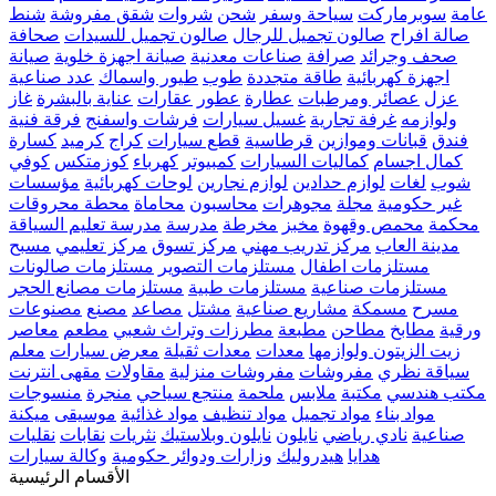
عامة
سوبرماركت
سياحة وسفر
شحن
شروات
شقق مفروشة
شنط
صالة افراح
صالون تجميل للرجال
صالون تجميل للسيدات
صحافة
صحف وجرائد
صرافة
صناعات معدنية
صيانة اجهزة خلوية
صيانة
اجهزة كهربائية
طاقة متجددة
طوب
طيور واسماك
عدد صناعية
عزل
عصائر ومرطبات
عطارة
عطور
عقارات
عناية بالبشرة
غاز
ولوازمه
غرفة تجارية
غسيل سيارات
فرشات واسفنج
فرقة فنية
فندق
قبانات وموازين
قرطاسية
قطع سيارات
كراج
كرميد
كسارة
كمال اجسام
كماليات السيارات
كمبيوتر
كهرباء
كوزمتكس
كوفي
شوب
لغات
لوازم حدادين
لوازم نجارين
لوحات كهربائية
مؤسسات
غير حكومية
مجلة
مجوهرات
محاسبون
محاماة
محطة محروقات
محكمة
محمص وقهوة
مخبز
مخرطة
مدرسة
مدرسة تعليم السياقة
مدينة العاب
مركز تدريب مهني
مركز تسوق
مركز تعليمي
مسبح
مستلزمات اطفال
مستلزمات التصوير
مستلزمات صالونات
مستلزمات صناعية
مستلزمات طبية
مستلزمات مصانع الحجر
مسرح
مسمكة
مشاريع صناعية
مشتل
مصاعد
مصنع
مصنوعات
ورقية
مطابخ
مطاحن
مطبعة
مطرزات وتراث شعبي
مطعم
معاصر
زيت الزيتون ولوازمها
معدات
معدات ثقيلة
معرض سيارات
معلم
سياقة نظري
مفروشات
مفروشات منزلية
مقاولات
مقهى انترنت
مكتب هندسي
مكتبة
ملابس
ملحمة
منتجع سياحي
منجرة
منسوجات
مواد بناء
مواد تجميل
مواد تنظيف
مواد غذائية
موسيقى
ميكنة
صناعية
نادي رياضي
نايلون
نايلون وبلاستيك
نثريات
نقابات
نقليات
هدايا
هيدروليك
وزارات ودوائر حكومية
وكالة سيارات
الأقسام الرئيسية