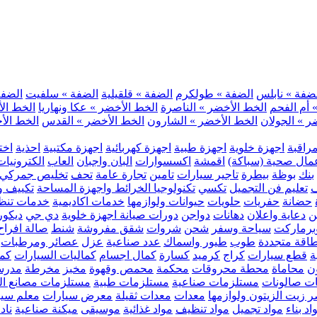
ضفة » نابلس
الضفة » طولكرم
الضفة » قلقيلية
الضفة » سلفيت
الضفة 
 أم الفحم
الخط الأخضر » الناصرة
الخط الأخضر » عكا ونهاريا
الخط الأ
ر » الجولان
الخط الأخضر » الشارون
الخط الأخضر » القدس
الخط الأخ
مراقبة
اجهزة خلوية
اجهزة طبية
اجهزة كهربائية
اجهزة مكتبية
احذية
اخت
مال صحية (سباكة)
اقمشة
اكسسوارات
البان واجبان
العاب
الكترونيات
بنك
بوظة
بيطرة
تاجير سيارات
تامين
تجارة عامة
تحف
تخليص جمركي
ف
تعليم فن التجميل
تكسي
تكنولوجيا الخرائط واجهزة المساحة
تكييف وت
حضانة
حفريات
حلويات
حيوانات ولوازمها
خدمات اكاديمية
خدمات تنظ
ن
دعاية واعلان
دهانات
دواجن
دورات صيانة اجهزة خلوية
دي جي
ديكور
رماركت
سياحة وسفر
شحن
شروات
شقق مفروشة
شنط
صالة افراح
اقة متجددة
طوب
طيور واسماك
عدد صناعية
عزل
عصائر ومرطبات
ة
قطع سيارات
كراج
كرميد
كسارة
كمال اجسام
كماليات السيارات
كمب
ن
محاماة
محطة محروقات
محكمة
محمص وقهوة
مخبز
مخرطة
مدرس
ت صالونات
مستلزمات صناعية
مستلزمات طبية
مستلزمات مصانع ال
 زيت الزيتون ولوازمها
معدات
معدات ثقيلة
معرض سيارات
معلم سي
اد بناء
مواد تجميل
مواد تنظيف
مواد غذائية
موسيقى
ميكنة صناعية
ناد