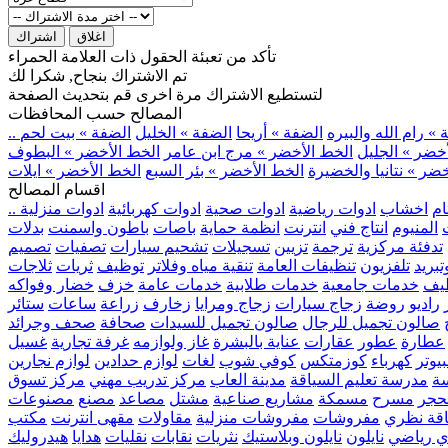
اغلاق
اشتراك
تأكد من تعبئة الحقول ذات العلامة الحمراء
تم الاشتراك بنجاح, شكرا لك
لتستطيع الاشتراك مرة اخرى قم بتحديث الصفحة
المصالح حسب المحافظات
» رام الله والبيره
الضفة » أريحا
الضفة » الخليل
الضفة » بيت لحم
خضر » الجليل
الخط الأخضر » مرج ابن عامر
الخط الأخضر » البطوف
ضر » نتانيا والخضيرة
الخط الأخضر » بئر السبع
الخط الأخضر » ايلات
اقسام المصالح
ام
اخشاب
ادوات رياضية
ادوات صحية
ادوات كهربائية
ادوات منزلية
المنيوم
انتاج فني
انترنت
انظمة حماية
باصات
باطون واسمنت
بدلات
تدفئة مركزية
ترجمة
تزيين
تسجيلات
تشحيم سيارات
تصفيات
تصميم
بريد
تلفزيون
تنظيفات العامة
تنقية مياه وفلاتر
توظيف
ثريات
ثلاجات
يف
خدمات جامعية
خدمات طلابية
خدمات عامة
خزف
خضار وفواكه
راديو
روضة
زجاج سيارات
زجاج ومرايا
زخارف
زراعة
ساعات
ستائر
صالون تجميل للرجال
صالون تجميل للسيدات
صحافة
صحف وجرائد
عطارة
عطور
عقارات
عناية بالبشرة
غاز ولوازمه
غرفة تجارية
غسيل
يوتر
كهرباء
كوزمتكس
كوفي شوب
لغات
لوازم حدادين
لوازم نجارين
ة
مدرسة تعليم السياقة
مدينة العاب
مركز تدريب مهني
مركز تسوق
حجر
مسرح
مسمكة
مشاريع صناعية
مشتل
مصاعد
مصنع
مصنوعات
اقة نظري
مفروشات
مفروشات منزلية
مقاولات
مقهى انترنت
مكتب
ي رياضي
نايلون
نايلون وبلاستيك
نثريات
نقابات
نقليات
هدايا
هيدروليك