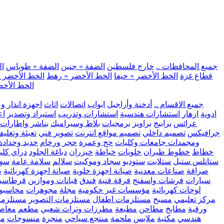
.. جميع المحافظات ..
خارج فلسطين
الضفة » جنين
الضفة » طوباس
ال
قطاع غزة
الخط الأخضر » حيفا
الخط الأخضر » رهط
الخط الأخضر »
الخط الأخض
.. جميع الاقسام ..
أدخنة وأراجيل
ابواب
اتصالات
اثاث
اجهزة انذار و
ادوية
ازهار
استشارات هندسية
استشارات وتدريب
استيراد وتصدير
اع
عرائس
برابيج
براويز
برمجيات
بلاط وسيراميك
بناشر واطارات
جرافيكس
تصميم داخلي
تصميم مواقع انترنت
تصوير فني
تعبئة وتغلي
ومجمدات
جامعات وكليات
حج وعمرة
حجر ورخام
حديد وحدادة
خطاط
خطوط طيران
خلويات
خياطة
خيزران
دباغة الجلود
دراي كلي
ستانلس ستيل
ستلايت
ستوديو
سجاد وموكيت
سلالم
سلامة عامة
سوب
صرافة
صناعات معدنية
صيانة اجهزة خلوية
صيانة اجهزة كهربائية
ط
سيارات
فرشات واسفنج
فرقة فنية
فندق
قبانات وموازين
قرطاسي
لوحات كهربائية
مؤسسات غير حكومية
مجلة
مجوهرات
محاسبو
مركز تعليمي
مسبح
مستلزمات اطفال
مستلزمات التصوير
مستلزما
ورقية
مطابخ
مطاحن
مطبعة
مطرزات وتراث شعبي
مطعم
معاصر
هندسي
مكتبة
ملابس
ملحمة
منتجع سياحي
منجرة
منسوجات
مو