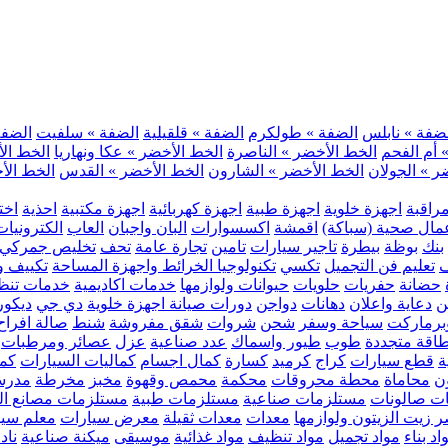
ضفة » نابلس
الضفة » طولكرم
الضفة » قلقيلية
الضفة » سلفيت
الضفة 
 أم الفحم
الخط الأخضر » الناصرة
الخط الأخضر » عكا ونهاريا
الخط الأ
ر » الجولان
الخط الأخضر » الشارون
الخط الأخضر » القدس
الخط الأخ
مراقبة
اجهزة خلوية
اجهزة طبية
اجهزة كهربائية
اجهزة مكتبية
احذية
اخت
مال صحية (سباكة)
اقمشة
اكسسوارات
البان واجبان
العاب
الكترونيات
بنك
بوظة
بيطرة
تاجير سيارات
تامين
تجارة عامة
تحف
تخليص جمركي
ف
تعليم فن التجميل
تكسي
تكنولوجيا الخرائط واجهزة المساحة
تكييف وت
حضانة
حفريات
حلويات
حيوانات ولوازمها
خدمات اكاديمية
خدمات تنظ
ن
دعاية واعلان
دهانات
دواجن
دورات صيانة اجهزة خلوية
دي جي
ديكور
رماركت
سياحة وسفر
شحن
شروات
شقق مفروشة
شنط
صالة افراح
اقة متجددة
طوب
طيور واسماك
عدد صناعية
عزل
عصائر ومرطبات
ة
قطع سيارات
كراج
كرميد
كسارة
كمال اجسام
كماليات السيارات
كمب
ن
محاماة
محطة محروقات
محكمة
محمص وقهوة
مخبز
مخرطة
مدرس
ت صالونات
مستلزمات صناعية
مستلزمات طبية
مستلزمات مصانع ال
 زيت الزيتون ولوازمها
معدات
معدات ثقيلة
معرض سيارات
معلم سي
اد بناء
مواد تجميل
مواد تنظيف
مواد غذائية
موسيقى
ميكنة صناعية
ناد