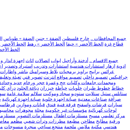
.. جميع المحافظات ..
خارج فلسطين
الضفة » جنين
الضفة » طوباس
ال
قطاع غزة
الخط الأخضر » حيفا
الخط الأخضر » رهط
الخط الأخضر »
الخط الأخض
.. جميع الاقسام ..
أدخنة وأراجيل
ابواب
اتصالات
اثاث
اجهزة انذار و
ادوية
ازهار
استشارات هندسية
استشارات وتدريب
استيراد وتصدير
اع
عرائس
برابيج
براويز
برمجيات
بلاط وسيراميك
بناشر واطارات
جرافيكس
تصميم داخلي
تصميم مواقع انترنت
تصوير فني
تعبئة وتغلي
ومجمدات
جامعات وكليات
حج وعمرة
حجر ورخام
حديد وحدادة
خطاط
خطوط طيران
خلويات
خياطة
خيزران
دباغة الجلود
دراي كلي
ستانلس ستيل
ستلايت
ستوديو
سجاد وموكيت
سلالم
سلامة عامة
سوب
صرافة
صناعات معدنية
صيانة اجهزة خلوية
صيانة اجهزة كهربائية
ط
سيارات
فرشات واسفنج
فرقة فنية
فندق
قبانات وموازين
قرطاسي
لوحات كهربائية
مؤسسات غير حكومية
مجلة
مجوهرات
محاسبو
مركز تعليمي
مسبح
مستلزمات اطفال
مستلزمات التصوير
مستلزما
ورقية
مطابخ
مطاحن
مطبعة
مطرزات وتراث شعبي
مطعم
معاصر
هندسي
مكتبة
ملابس
ملحمة
منتجع سياحي
منجرة
منسوجات
مو