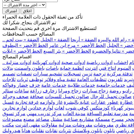
اغلاق
اشتراك
تأكد من تعبئة الحقول ذات العلامة الحمراء
تم الاشتراك بنجاح, شكرا لك
لتستطيع الاشتراك مرة اخرى قم بتحديث الصفحة
المصالح حسب المحافظات
» رام الله والبيره
الضفة » أريحا
الضفة » الخليل
الضفة » بيت لحم
خضر » الجليل
الخط الأخضر » مرج ابن عامر
الخط الأخضر » البطوف
ضر » نتانيا والخضيرة
الخط الأخضر » بئر السبع
الخط الأخضر » ايلات
اقسام المصالح
ام
اخشاب
ادوات رياضية
ادوات صحية
ادوات كهربائية
ادوات منزلية
المنيوم
انتاج فني
انترنت
انظمة حماية
باصات
باطون واسمنت
بدلات
تدفئة مركزية
ترجمة
تزيين
تسجيلات
تشحيم سيارات
تصفيات
تصميم
بريد
تلفزيون
تنظيفات العامة
تنقية مياه وفلاتر
توظيف
ثريات
ثلاجات
يف
خدمات جامعية
خدمات طلابية
خدمات عامة
خزف
خضار وفواكه
راديو
روضة
زجاج سيارات
زجاج ومرايا
زخارف
زراعة
ساعات
ستائر
صالون تجميل للرجال
صالون تجميل للسيدات
صحافة
صحف وجرائد
عطارة
عطور
عقارات
عناية بالبشرة
غاز ولوازمه
غرفة تجارية
غسيل
يوتر
كهرباء
كوزمتكس
كوفي شوب
لغات
لوازم حدادين
لوازم نجارين
ة
مدرسة تعليم السياقة
مدينة العاب
مركز تدريب مهني
مركز تسوق
حجر
مسرح
مسمكة
مشاريع صناعية
مشتل
مصاعد
مصنع
مصنوعات
اقة نظري
مفروشات
مفروشات منزلية
مقاولات
مقهى انترنت
مكتب
ي رياضي
نايلون
نايلون وبلاستيك
نثريات
نقابات
نقليات
هدايا
هيدروليك