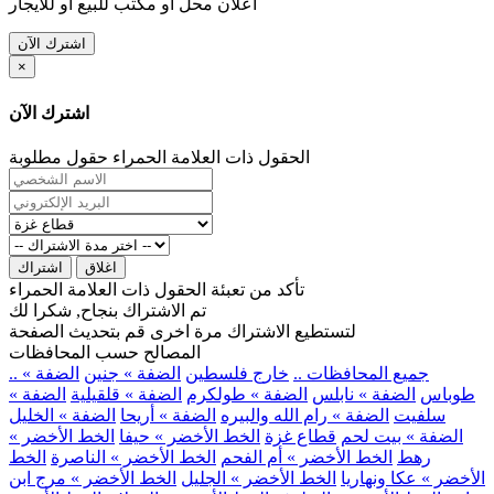
اعلان محل او مكتب للبيع او للايجار
اشترك الآن
×
اشترك الآن
الحقول ذات العلامة الحمراء حقول مطلوبة
اغلاق
اشتراك
تأكد من تعبئة الحقول ذات العلامة الحمراء
تم الاشتراك بنجاح, شكرا لك
لتستطيع الاشتراك مرة اخرى قم بتحديث الصفحة
المصالح حسب المحافظات
.. جميع المحافظات ..
خارج فلسطين
الضفة » جنين
الضفة »
طوباس
الضفة » نابلس
الضفة » طولكرم
الضفة » قلقيلية
الضفة »
سلفيت
الضفة » رام الله والبيره
الضفة » أريحا
الضفة » الخليل
الضفة » بيت لحم
قطاع غزة
الخط الأخضر » حيفا
الخط الأخضر »
رهط
الخط الأخضر » أم الفحم
الخط الأخضر » الناصرة
الخط
الأخضر » عكا ونهاريا
الخط الأخضر » الجليل
الخط الأخضر » مرج ابن