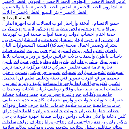
عامر
الخط الأخضر » البطوف
الخط الأخضر » الجولان
الخط الأخضر
» الشارون
الخط الأخضر » القدس
الخط الأخضر » نتانيا والخضيرة
الخط الأخضر » بئر السبع
الخط الأخضر » ايلات
اقسام المصالح
.. جميع الاقسام ..
أدخنة وأراجيل
ابواب
اتصالات
اثاث
اجهزة انذار
ومراقبة
اجهزة خلوية
اجهزة طبية
اجهزة كهربائية
اجهزة مكتبية
احذية
اختام
اخشاب
ادوات رياضية
ادوات صحية
ادوات كهربائية
ادوات منزلية
ادوية
ازهار
استشارات هندسية
استشارات وتدريب
استيراد وتصدير
اعمال صحية (سباكة)
اقمشة
اكسسوارات
البان
واجبان
العاب
الكترونيات
المنيوم
انتاج فني
انترنت
انظمة حماية
باصات
باطون واسمنت
بدلات عرائس
برابيج
براويز
برمجيات
بلاط
وسيراميك
بناشر واطارات
بنك
بوظة
بيطرة
تاجير سيارات
تامين
تجارة عامة
تحف
تخليص جمركي
تدفئة مركزية
ترجمة
تزيين
تسجيلات
تشحيم سيارات
تصفيات
تصميم جرافيكس
تصميم داخلي
تصميم مواقع انترنت
تصوير فني
تعبئة وتغليف
تعليم فن التجميل
تكسي
تكنولوجيا الخرائط واجهزة المساحة
تكييف وتبريد
تلفزيون
تنظيفات العامة
تنقية مياه وفلاتر
توظيف
ثريات
ثلاجات ومجمدات
جامعات وكليات
حج وعمرة
حجر ورخام
حديد وحدادة
حضانة
حفريات
حلويات
حيوانات ولوازمها
خدمات اكاديمية
خدمات تنظيف
خدمات جامعية
خدمات طلابية
خدمات عامة
خزف
خضار وفواكه
خطاط
خطوط طيران
خلويات
خياطة
خيزران
دباغة الجلود
دراي
كلين
دعاية واعلان
دهانات
دواجن
دورات صيانة اجهزة خلوية
دي جي
ديكور
راديو
روضة
زجاج سيارات
زجاج ومرايا
زخارف
زراعة
ساعات
ستائر
ستانلس ستيل
ستلايت
ستوديو
سجاد وموكيت
سلالم
سلامة