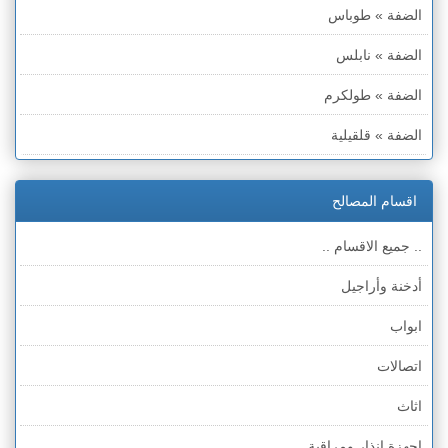
الضفة » طوباس
الضفة » نابلس
الضفة » طولكرم
الضفة » قلقيلية
الضفة » سلفيت
اقسام المصالح
الضفة » رام الله والبيره
.. جميع الاقسام ..
الضفة » أريحا
أدخنة وأراجيل
الضفة » الخليل
ابواب
الضفة » بيت لحم
اتصالات
قطاع غزة
اثاث
الخط الأخضر » حيفا
اجهزة انذار ومراقبة