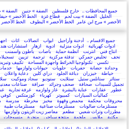
.. جميع المحافظات ..
خارج فلسطين
الضفة » جنين
الضفة » 
الخليل
الضفة » بيت لحم
قطاع غزة
الخط الأخضر » حيفا
الأخضر » مرج ابن عامر
الخط الأخضر » البطوف
الخط الأخضر »
.. جميع الاقسام ..
أدخنة وأراجيل
ابواب
اتصالات
اثاث
اجهز
ادوات كهربائية
ادوات منزلية
ادوية
ازهار
استشارات هند
انتاج فني
انترنت
انظمة حماية
باصات
باطون واسمنت
ب
تحف
تخليص جمركي
تدفئة مركزية
ترجمة
تزيين
تسجيلا
تكسي
تكنولوجيا الخرائط واجهزة المساحة
تكييف وتبريد
وحدادة
حضانة
حفريات
حلويات
حيوانات ولوازمها
خدمات 
خياطة
خيزران
دباغة الجلود
دراي كلين
دعاية واعلان
ستائر
ستانلس ستيل
ستلايت
ستوديو
سجاد وموكيت
سلا
تجميل للسيدات
صحافة
صحف وجرائد
صرافة
صناعات معدنية
عطور
عقارات
عناية بالبشرة
غاز ولوازمه
غرفة تجارية
غس
كماليات السيارات
كمبيوتر
كهرباء
كوزمتكس
كوفي 
محروقات
محكمة
محمص وقهوة
مخبز
مخرطة
مدرسة
م
مستلزمات صالونات
مستلزمات صناعية
مستلزمات طبية
مطرزات وتراث شعبي
مطعم
معاصر زيت الزيتون ولوازمها
مكتبة
ملابس
ملحمة
منتجع سياحي
منجرة
منسوجات
الإعلانات العامة
0
اعلانات المركبات
0
اعلانات الوظائف 