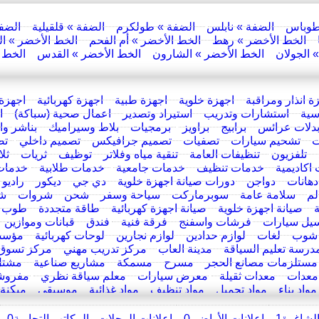
طوباس
الضفة » نابلس
الضفة » طولكرم
الضفة » قلقيلية
الضف
الخط الأخضر » رهط
الخط الأخضر » أم الفحم
الخط الأخضر » ال
 الجولان
الخط الأخضر » الشارون
الخط الأخضر » القدس
الخط ا
ة انذار ومراقبة
اجهزة خلوية
اجهزة طبية
اجهزة كهربائية
اجهزة 
سية
استشارات وتدريب
استيراد وتصدير
اعمال صحية (سباكة)
ا
دلات عرائس
برابيج
براويز
برمجيات
بلاط وسيراميك
بناشر و
ت
تشحيم سيارات
تصفيات
تصميم جرافيكس
تصميم داخلي
تص
تلفزيون
تنظيفات العامة
تنقية مياه وفلاتر
توظيف
ثريات
ثل
اكاديمية
خدمات تنظيف
خدمات جامعية
خدمات طلابية
خدمات
دهانات
دواجن
دورات صيانة اجهزة خلوية
دي جي
ديكور
راديو
لم
سلامة عامة
سوبرماركت
سياحة وسفر
شحن
شروات
ش
صيانة اجهزة خلوية
صيانة اجهزة كهربائية
طاقة متجددة
طوب
يل سيارات
فرشات واسفنج
فرقة فنية
فندق
قبانات وموازين
شوب
لغات
لوازم حدادين
لوازم نجارين
لوحات كهربائية
مؤسس
درسة تعليم السياقة
مدينة العاب
مركز تدريب مهني
مركز تسوق
مستلزمات مصانع الحجر
مسرح
مسمكة
مشاريع صناعية
مشتل
معدات
معدات ثقيلة
معرض سيارات
معلم سياقة نظري
مفروش
مواد بناء
مواد تجميل
مواد تنظيف
مواد غذائية
موسيقى
ميكنة
الشاغرة
1
اعلانات الأراضي
0
اعلانات المحلات والمكاتب التجارية
0