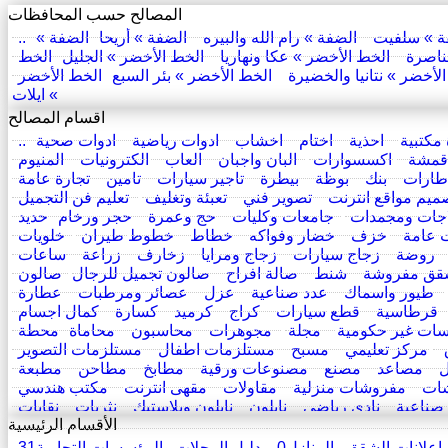
المصالح حسب المحافظات
ة » سلفيت
الضفة » رام الله والبيره
الضفة » أريحا
الضفة »
ناصرة
الخط الأخضر » عكا ونهاريا
الخط الأخضر » الجليل
الخط
لأخضر » نتانيا والخضيرة
الخط الأخضر » بئر السبع
الخط الأخضر
» ايلات
اقسام المصالح
مكتبية
احذية
اختام
اخشاب
ادوات رياضية
ادوات صحية
قمشة
اكسسوارات
البان واجبان
العاب
الكترونيات
المنيوم
اطارات
بنك
بوظة
بيطرة
تاجير سيارات
تامين
تجارة عامة
ميم مواقع انترنت
تصوير فني
تعبئة وتغليف
تعليم فن التجميل
اجات ومجمدات
جامعات وكليات
حج وعمرة
حجر ورخام
حديد
 عامة
خزف
خضار وفواكه
خطاط
خطوط طيران
خلويات
روضة
زجاج سيارات
زجاج ومرايا
زخارف
زراعة
ساعات
قق مفروشة
شنط
صالة افراح
صالون تجميل للرجال
صالون
طيور واسماك
عدد صناعية
عزل
عصائر ومرطبات
عطارة
قرطاسية
قطع سيارات
كراج
كرميد
كسارة
كمال اجسام
ات غير حكومية
مجلة
مجوهرات
محاسبون
محاماة
محطة
مركز تعليمي
مسبح
مستلزمات اطفال
مستلزمات التصوير
مصاعد
مصنع
مصنوعات ورقية
مطابخ
مطاحن
مطبعة
ات
مفروشات منزلية
مقاولات
مقهى انترنت
مكتب هندسي
 صناعية
نادي رياضي
نايلون
نايلون وبلاستيك
نثريات
نقابات
الأقسام الرئيسية
نقليات
هدايا
هيدروليك
وزارات ودوائر حكومية
وكالة سيارات
اعلانات الشقق والمنازل
0
دليل المحلات والمؤسسات التجارية
31