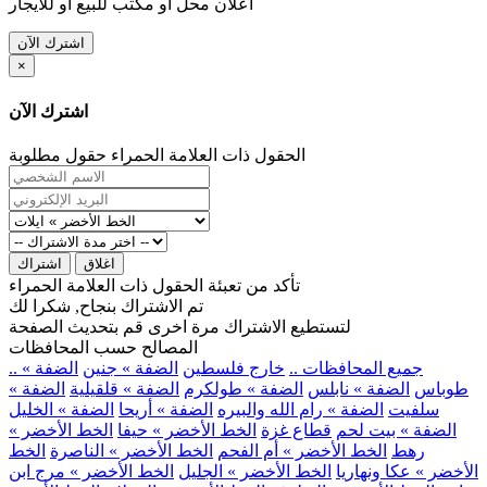
اعلان محل او مكتب للبيع او للايجار
اشترك الآن
×
اشترك الآن
الحقول ذات العلامة الحمراء حقول مطلوبة
اغلاق
اشتراك
تأكد من تعبئة الحقول ذات العلامة الحمراء
تم الاشتراك بنجاح, شكرا لك
لتستطيع الاشتراك مرة اخرى قم بتحديث الصفحة
المصالح حسب المحافظات
.. جميع المحافظات ..
خارج فلسطين
الضفة » جنين
الضفة »
طوباس
الضفة » نابلس
الضفة » طولكرم
الضفة » قلقيلية
الضفة »
سلفيت
الضفة » رام الله والبيره
الضفة » أريحا
الضفة » الخليل
الضفة » بيت لحم
قطاع غزة
الخط الأخضر » حيفا
الخط الأخضر »
رهط
الخط الأخضر » أم الفحم
الخط الأخضر » الناصرة
الخط
الأخضر » عكا ونهاريا
الخط الأخضر » الجليل
الخط الأخضر » مرج ابن