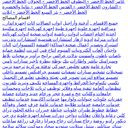
عامر
الخط الأخضر » البطوف
الخط الأخضر » الجولان
الخط الأخضر
» الشارون
الخط الأخضر » القدس
الخط الأخضر » نتانيا والخضيرة
الخط الأخضر » بئر السبع
الخط الأخضر » ايلات
اقسام المصالح
.. جميع الاقسام ..
أدخنة وأراجيل
ابواب
اتصالات
اثاث
اجهزة انذار
ومراقبة
اجهزة خلوية
اجهزة طبية
اجهزة كهربائية
اجهزة مكتبية
احذية
اختام
اخشاب
ادوات رياضية
ادوات صحية
ادوات كهربائية
ادوات منزلية
ادوية
ازهار
استشارات هندسية
استشارات وتدريب
استيراد وتصدير
اعمال صحية (سباكة)
اقمشة
اكسسوارات
البان
واجبان
العاب
الكترونيات
المنيوم
انتاج فني
انترنت
انظمة حماية
باصات
باطون واسمنت
بدلات عرائس
برابيج
براويز
برمجيات
بلاط
وسيراميك
بناشر واطارات
بنك
بوظة
بيطرة
تاجير سيارات
تامين
تجارة عامة
تحف
تخليص جمركي
تدفئة مركزية
ترجمة
تزيين
تسجيلات
تشحيم سيارات
تصفيات
تصميم جرافيكس
تصميم داخلي
تصميم مواقع انترنت
تصوير فني
تعبئة وتغليف
تعليم فن التجميل
تكسي
تكنولوجيا الخرائط واجهزة المساحة
تكييف وتبريد
تلفزيون
تنظيفات العامة
تنقية مياه وفلاتر
توظيف
ثريات
ثلاجات ومجمدات
جامعات وكليات
حج وعمرة
حجر ورخام
حديد وحدادة
حضانة
حفريات
حلويات
حيوانات ولوازمها
خدمات اكاديمية
خدمات تنظيف
خدمات جامعية
خدمات طلابية
خدمات عامة
خزف
خضار وفواكه
خطاط
خطوط طيران
خلويات
خياطة
خيزران
دباغة الجلود
دراي
كلين
دعاية واعلان
دهانات
دواجن
دورات صيانة اجهزة خلوية
دي جي
ديكور
راديو
روضة
زجاج سيارات
زجاج ومرايا
زخارف
زراعة
ساعات
ستائر
ستانلس ستيل
ستلايت
ستوديو
سجاد وموكيت
سلالم
سلامة