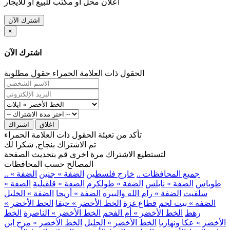
اعلان محل او مكتب للبيع او للايجار
اشترك الآن
×
اشترك الآن
الحقول ذات العلامة الحمراء حقول مطلوبة
اغلاق
اشتراك
تأكد من تعبئة الحقول ذات العلامة الحمراء
تم الاشتراك بنجاح, شكرا لك
لتستطيع الاشتراك مرة اخرى قم بتحديث الصفحة
المصالح حسب المحافظات
.. جميع المحافظات ..
خارج فلسطين
الضفة » جنين
الضفة »
طوباس
الضفة » نابلس
الضفة » طولكرم
الضفة » قلقيلية
الضفة »
سلفيت
الضفة » رام الله والبيره
الضفة » أريحا
الضفة » الخليل
الضفة » بيت لحم
قطاع غزة
الخط الأخضر » حيفا
الخط الأخضر »
رهط
الخط الأخضر » أم الفحم
الخط الأخضر » الناصرة
الخط
الأخضر » عكا ونهاريا
الخط الأخضر » الجليل
الخط الأخضر » مرج ابن