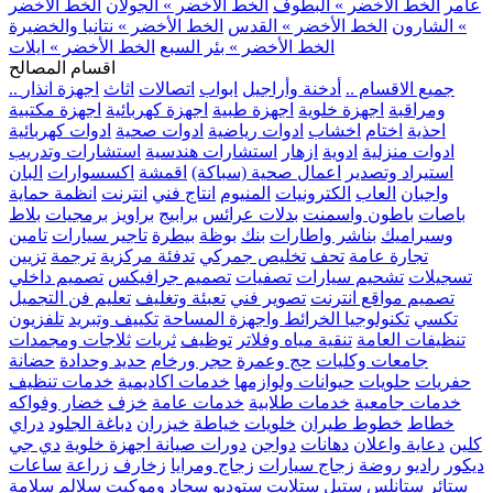
عامر
الخط الأخضر » البطوف
الخط الأخضر » الجولان
الخط الأخضر
» الشارون
الخط الأخضر » القدس
الخط الأخضر » نتانيا والخضيرة
الخط الأخضر » بئر السبع
الخط الأخضر » ايلات
اقسام المصالح
.. جميع الاقسام ..
أدخنة وأراجيل
ابواب
اتصالات
اثاث
اجهزة انذار
ومراقبة
اجهزة خلوية
اجهزة طبية
اجهزة كهربائية
اجهزة مكتبية
احذية
اختام
اخشاب
ادوات رياضية
ادوات صحية
ادوات كهربائية
ادوات منزلية
ادوية
ازهار
استشارات هندسية
استشارات وتدريب
استيراد وتصدير
اعمال صحية (سباكة)
اقمشة
اكسسوارات
البان
واجبان
العاب
الكترونيات
المنيوم
انتاج فني
انترنت
انظمة حماية
باصات
باطون واسمنت
بدلات عرائس
برابيج
براويز
برمجيات
بلاط
وسيراميك
بناشر واطارات
بنك
بوظة
بيطرة
تاجير سيارات
تامين
تجارة عامة
تحف
تخليص جمركي
تدفئة مركزية
ترجمة
تزيين
تسجيلات
تشحيم سيارات
تصفيات
تصميم جرافيكس
تصميم داخلي
تصميم مواقع انترنت
تصوير فني
تعبئة وتغليف
تعليم فن التجميل
تكسي
تكنولوجيا الخرائط واجهزة المساحة
تكييف وتبريد
تلفزيون
تنظيفات العامة
تنقية مياه وفلاتر
توظيف
ثريات
ثلاجات ومجمدات
جامعات وكليات
حج وعمرة
حجر ورخام
حديد وحدادة
حضانة
حفريات
حلويات
حيوانات ولوازمها
خدمات اكاديمية
خدمات تنظيف
خدمات جامعية
خدمات طلابية
خدمات عامة
خزف
خضار وفواكه
خطاط
خطوط طيران
خلويات
خياطة
خيزران
دباغة الجلود
دراي
كلين
دعاية واعلان
دهانات
دواجن
دورات صيانة اجهزة خلوية
دي جي
ديكور
راديو
روضة
زجاج سيارات
زجاج ومرايا
زخارف
زراعة
ساعات
ستائر
ستانلس ستيل
ستلايت
ستوديو
سجاد وموكيت
سلالم
سلامة