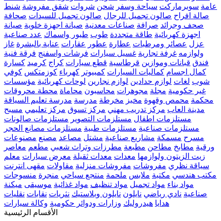
عامة
سوبرماركت
سياحة وسفر
شحن
شروات
شقق مفروشة
شنط
صالة افراح
صالون تجميل للرجال
صالون تجميل للسيدات
صحافة
صحف وجرائد
صرافة
صناعات معدنية
صيانة اجهزة خلوية
صيانة
اجهزة كهربائية
طاقة متجددة
طوب
طيور واسماك
عدد صناعية
عزل
عصائر ومرطبات
عطارة
عطور
عقارات
عناية بالبشرة
غاز
ولوازمه
غرفة تجارية
غسيل سيارات
فرشات واسفنج
فرقة فنية
فندق
قبانات وموازين
قرطاسية
قطع سيارات
كراج
كرميد
كسارة
كمال اجسام
كماليات السيارات
كمبيوتر
كهرباء
كوزمتكس
كوفي
شوب
لغات
لوازم حدادين
لوازم نجارين
لوحات كهربائية
مؤسسات
غير حكومية
مجلة
مجوهرات
محاسبون
محاماة
محطة محروقات
محكمة
محمص وقهوة
مخبز
مخرطة
مدرسة
مدرسة تعليم السياقة
مدينة العاب
مركز تدريب مهني
مركز تسوق
مركز تعليمي
مسبح
مستلزمات اطفال
مستلزمات التصوير
مستلزمات صالونات
مستلزمات صناعية
مستلزمات طبية
مستلزمات مصانع الحجر
مسرح
مسمكة
مشاريع صناعية
مشتل
مصاعد
مصنع
مصنوعات
ورقية
مطابخ
مطاحن
مطبعة
مطرزات وتراث شعبي
مطعم
معاصر
زيت الزيتون ولوازمها
معدات
معدات ثقيلة
معرض سيارات
معلم
سياقة نظري
مفروشات
مفروشات منزلية
مقاولات
مقهى انترنت
مكتب هندسي
مكتبة
ملابس
ملحمة
منتجع سياحي
منجرة
منسوجات
مواد بناء
مواد تجميل
مواد تنظيف
مواد غذائية
موسيقى
ميكنة
صناعية
نادي رياضي
نايلون
نايلون وبلاستيك
نثريات
نقابات
نقليات
هدايا
هيدروليك
وزارات ودوائر حكومية
وكالة سيارات
الأقسام الرئيسية