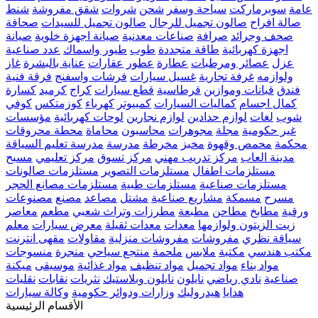
عامة
سوبرماركت
سياحة وسفر
شحن
شروات
شقق مفروشة
شنط
صالة افراح
صالون تجميل للرجال
صالون تجميل للسيدات
صحافة
صحف وجرائد
صرافة
صناعات معدنية
صيانة اجهزة خلوية
صيانة
اجهزة كهربائية
طاقة متجددة
طوب
طيور واسماك
عدد صناعية
عزل
عصائر ومرطبات
عطارة
عطور
عقارات
عناية بالبشرة
غاز
ولوازمه
غرفة تجارية
غسيل سيارات
فرشات واسفنج
فرقة فنية
فندق
قبانات وموازين
قرطاسية
قطع سيارات
كراج
كرميد
كسارة
كمال اجسام
كماليات السيارات
كمبيوتر
كهرباء
كوزمتكس
كوفي
شوب
لغات
لوازم حدادين
لوازم نجارين
لوحات كهربائية
مؤسسات
غير حكومية
مجلة
مجوهرات
محاسبون
محاماة
محطة محروقات
محكمة
محمص وقهوة
مخبز
مخرطة
مدرسة
مدرسة تعليم السياقة
مدينة العاب
مركز تدريب مهني
مركز تسوق
مركز تعليمي
مسبح
مستلزمات اطفال
مستلزمات التصوير
مستلزمات صالونات
مستلزمات صناعية
مستلزمات طبية
مستلزمات مصانع الحجر
مسرح
مسمكة
مشاريع صناعية
مشتل
مصاعد
مصنع
مصنوعات
ورقية
مطابخ
مطاحن
مطبعة
مطرزات وتراث شعبي
مطعم
معاصر
زيت الزيتون ولوازمها
معدات
معدات ثقيلة
معرض سيارات
معلم
سياقة نظري
مفروشات
مفروشات منزلية
مقاولات
مقهى انترنت
مكتب هندسي
مكتبة
ملابس
ملحمة
منتجع سياحي
منجرة
منسوجات
مواد بناء
مواد تجميل
مواد تنظيف
مواد غذائية
موسيقى
ميكنة
صناعية
نادي رياضي
نايلون
نايلون وبلاستيك
نثريات
نقابات
نقليات
هدايا
هيدروليك
وزارات ودوائر حكومية
وكالة سيارات
الأقسام الرئيسية