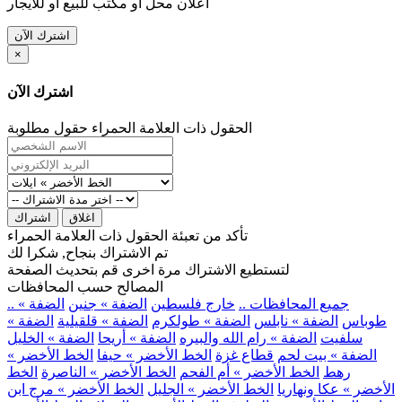
اعلان محل او مكتب للبيع او للايجار
اشترك الآن
×
اشترك الآن
الحقول ذات العلامة الحمراء حقول مطلوبة
اغلاق
اشتراك
تأكد من تعبئة الحقول ذات العلامة الحمراء
تم الاشتراك بنجاح, شكرا لك
لتستطيع الاشتراك مرة اخرى قم بتحديث الصفحة
المصالح حسب المحافظات
.. جميع المحافظات ..
خارج فلسطين
الضفة » جنين
الضفة »
طوباس
الضفة » نابلس
الضفة » طولكرم
الضفة » قلقيلية
الضفة »
سلفيت
الضفة » رام الله والبيره
الضفة » أريحا
الضفة » الخليل
الضفة » بيت لحم
قطاع غزة
الخط الأخضر » حيفا
الخط الأخضر »
رهط
الخط الأخضر » أم الفحم
الخط الأخضر » الناصرة
الخط
الأخضر » عكا ونهاريا
الخط الأخضر » الجليل
الخط الأخضر » مرج ابن