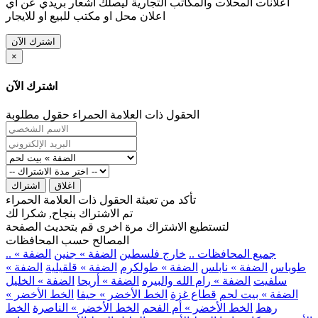
اعلانات المحلات والمكاتب التجارية ليصلك اشعار بريدي عن اي
اعلان محل او مكتب للبيع او للايجار
اشترك الآن
×
اشترك الآن
الحقول ذات العلامة الحمراء حقول مطلوبة
اغلاق
اشتراك
تأكد من تعبئة الحقول ذات العلامة الحمراء
تم الاشتراك بنجاح, شكرا لك
لتستطيع الاشتراك مرة اخرى قم بتحديث الصفحة
المصالح حسب المحافظات
.. جميع المحافظات ..
خارج فلسطين
الضفة » جنين
الضفة »
طوباس
الضفة » نابلس
الضفة » طولكرم
الضفة » قلقيلية
الضفة »
سلفيت
الضفة » رام الله والبيره
الضفة » أريحا
الضفة » الخليل
الضفة » بيت لحم
قطاع غزة
الخط الأخضر » حيفا
الخط الأخضر »
رهط
الخط الأخضر » أم الفحم
الخط الأخضر » الناصرة
الخط