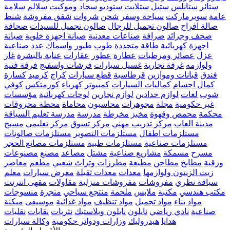
ستائر
ستانلس ستيل
ستلايت
ستوديو
سجاد وموكيت
سلالم
سلامة
عامة
سوبرماركت
سياحة وسفر
شحن
شروات
شقق مفروشة
شنط
صالة افراح
صالون تجميل للرجال
صالون تجميل للسيدات
صحافة
صحف وجرائد
صرافة
صناعات معدنية
صيانة اجهزة خلوية
صيانة
اجهزة كهربائية
طاقة متجددة
طوب
طيور واسماك
عدد صناعية
عزل
عصائر ومرطبات
عطارة
عطور
عقارات
عناية بالبشرة
غاز
ولوازمه
غرفة تجارية
غسيل سيارات
فرشات واسفنج
فرقة فنية
فندق
قبانات وموازين
قرطاسية
قطع سيارات
كراج
كرميد
كسارة
كمال اجسام
كماليات السيارات
كمبيوتر
كهرباء
كوزمتكس
كوفي
شوب
لغات
لوازم حدادين
لوازم نجارين
لوحات كهربائية
مؤسسات
غير حكومية
مجلة
مجوهرات
محاسبون
محاماة
محطة محروقات
محكمة
محمص وقهوة
مخبز
مخرطة
مدرسة
مدرسة تعليم السياقة
مدينة العاب
مركز تدريب مهني
مركز تسوق
مركز تعليمي
مسبح
مستلزمات اطفال
مستلزمات التصوير
مستلزمات صالونات
مستلزمات صناعية
مستلزمات طبية
مستلزمات مصانع الحجر
مسرح
مسمكة
مشاريع صناعية
مشتل
مصاعد
مصنع
مصنوعات
ورقية
مطابخ
مطاحن
مطبعة
مطرزات وتراث شعبي
مطعم
معاصر
زيت الزيتون ولوازمها
معدات
معدات ثقيلة
معرض سيارات
معلم
سياقة نظري
مفروشات
مفروشات منزلية
مقاولات
مقهى انترنت
مكتب هندسي
مكتبة
ملابس
ملحمة
منتجع سياحي
منجرة
منسوجات
مواد بناء
مواد تجميل
مواد تنظيف
مواد غذائية
موسيقى
ميكنة
صناعية
نادي رياضي
نايلون
نايلون وبلاستيك
نثريات
نقابات
نقليات
هدايا
هيدروليك
وزارات ودوائر حكومية
وكالة سيارات