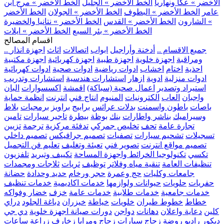
الأخضر » عكا ونهاريا
الخط الأخضر » الجليل
الخط الأخضر » مرج ابن
عامر
الخط الأخضر » البطوف
الخط الأخضر » الجولان
الخط الأخضر
» الشارون
الخط الأخضر » القدس
الخط الأخضر » نتانيا والخضيرة
الخط الأخضر » بئر السبع
الخط الأخضر » ايلات
اقسام المصالح
.. جميع الاقسام ..
أدخنة وأراجيل
ابواب
اتصالات
اثاث
اجهزة انذار
ومراقبة
اجهزة خلوية
اجهزة طبية
اجهزة كهربائية
اجهزة مكتبية
احذية
اختام
اخشاب
ادوات رياضية
ادوات صحية
ادوات كهربائية
ادوات منزلية
ادوية
ازهار
استشارات هندسية
استشارات وتدريب
استيراد وتصدير
اعمال صحية (سباكة)
اقمشة
اكسسوارات
البان
واجبان
العاب
الكترونيات
المنيوم
انتاج فني
انترنت
انظمة حماية
باصات
باطون واسمنت
بدلات عرائس
برابيج
براويز
برمجيات
بلاط
وسيراميك
بناشر واطارات
بنك
بوظة
بيطرة
تاجير سيارات
تامين
تجارة عامة
تحف
تخليص جمركي
تدفئة مركزية
ترجمة
تزيين
تسجيلات
تشحيم سيارات
تصفيات
تصميم جرافيكس
تصميم داخلي
تصميم مواقع انترنت
تصوير فني
تعبئة وتغليف
تعليم فن التجميل
تكسي
تكنولوجيا الخرائط واجهزة المساحة
تكييف وتبريد
تلفزيون
تنظيفات العامة
تنقية مياه وفلاتر
توظيف
ثريات
ثلاجات ومجمدات
جامعات وكليات
حج وعمرة
حجر ورخام
حديد وحدادة
حضانة
حفريات
حلويات
حيوانات ولوازمها
خدمات اكاديمية
خدمات تنظيف
خدمات جامعية
خدمات طلابية
خدمات عامة
خزف
خضار وفواكه
خطاط
خطوط طيران
خلويات
خياطة
خيزران
دباغة الجلود
دراي
كلين
دعاية واعلان
دهانات
دواجن
دورات صيانة اجهزة خلوية
دي جي
ديكور
راديو
روضة
زجاج سيارات
زجاج ومرايا
زخارف
زراعة
ساعات