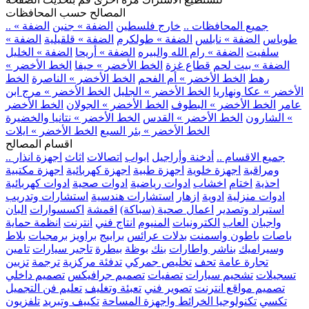
المصالح حسب المحافظات
.. جميع المحافظات ..
خارج فلسطين
الضفة » جنين
الضفة »
طوباس
الضفة » نابلس
الضفة » طولكرم
الضفة » قلقيلية
الضفة »
سلفيت
الضفة » رام الله والبيره
الضفة » أريحا
الضفة » الخليل
الضفة » بيت لحم
قطاع غزة
الخط الأخضر » حيفا
الخط الأخضر »
رهط
الخط الأخضر » أم الفحم
الخط الأخضر » الناصرة
الخط
الأخضر » عكا ونهاريا
الخط الأخضر » الجليل
الخط الأخضر » مرج ابن
عامر
الخط الأخضر » البطوف
الخط الأخضر » الجولان
الخط الأخضر
» الشارون
الخط الأخضر » القدس
الخط الأخضر » نتانيا والخضيرة
الخط الأخضر » بئر السبع
الخط الأخضر » ايلات
اقسام المصالح
.. جميع الاقسام ..
أدخنة وأراجيل
ابواب
اتصالات
اثاث
اجهزة انذار
ومراقبة
اجهزة خلوية
اجهزة طبية
اجهزة كهربائية
اجهزة مكتبية
احذية
اختام
اخشاب
ادوات رياضية
ادوات صحية
ادوات كهربائية
ادوات منزلية
ادوية
ازهار
استشارات هندسية
استشارات وتدريب
استيراد وتصدير
اعمال صحية (سباكة)
اقمشة
اكسسوارات
البان
واجبان
العاب
الكترونيات
المنيوم
انتاج فني
انترنت
انظمة حماية
باصات
باطون واسمنت
بدلات عرائس
برابيج
براويز
برمجيات
بلاط
وسيراميك
بناشر واطارات
بنك
بوظة
بيطرة
تاجير سيارات
تامين
تجارة عامة
تحف
تخليص جمركي
تدفئة مركزية
ترجمة
تزيين
تسجيلات
تشحيم سيارات
تصفيات
تصميم جرافيكس
تصميم داخلي
تصميم مواقع انترنت
تصوير فني
تعبئة وتغليف
تعليم فن التجميل
تكسي
تكنولوجيا الخرائط واجهزة المساحة
تكييف وتبريد
تلفزيون