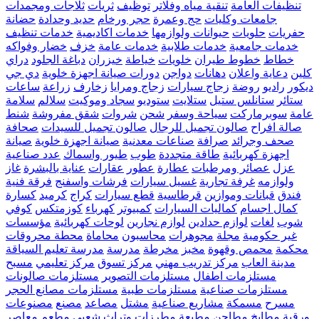
تنظيفات العامة
تنقية مياه وفلاتر
توظيف
ثريات
ثلاجات ومجمدات
جامعات وكليات
حج وعمرة
حجر ورخام
حديد وحدادة
حضانة
حفريات
حلويات
حيوانات ولوازمها
خدمات اكاديمية
خدمات تنظيف
خدمات جامعية
خدمات طلابية
خدمات عامة
خزف
خضار وفواكه
خطاط
خطوط طيران
خلويات
خياطة
خيزران
دباغة الجلود
دراي
كلين
دعاية واعلان
دهانات
دواجن
دورات صيانة اجهزة خلوية
دي جي
ديكور
راديو
روضة
زجاج سيارات
زجاج ومرايا
زخارف
زراعة
ساعات
ستائر
ستانلس ستيل
ستلايت
ستوديو
سجاد وموكيت
سلالم
سلامة
عامة
سوبرماركت
سياحة وسفر
شحن
شروات
شقق مفروشة
شنط
صالة افراح
صالون تجميل للرجال
صالون تجميل للسيدات
صحافة
صحف وجرائد
صرافة
صناعات معدنية
صيانة اجهزة خلوية
صيانة
اجهزة كهربائية
طاقة متجددة
طوب
طيور واسماك
عدد صناعية
عزل
عصائر ومرطبات
عطارة
عطور
عقارات
عناية بالبشرة
غاز
ولوازمه
غرفة تجارية
غسيل سيارات
فرشات واسفنج
فرقة فنية
فندق
قبانات وموازين
قرطاسية
قطع سيارات
كراج
كرميد
كسارة
كمال اجسام
كماليات السيارات
كمبيوتر
كهرباء
كوزمتكس
كوفي
شوب
لغات
لوازم حدادين
لوازم نجارين
لوحات كهربائية
مؤسسات
غير حكومية
مجلة
مجوهرات
محاسبون
محاماة
محطة محروقات
محكمة
محمص وقهوة
مخبز
مخرطة
مدرسة
مدرسة تعليم السياقة
مدينة العاب
مركز تدريب مهني
مركز تسوق
مركز تعليمي
مسبح
مستلزمات اطفال
مستلزمات التصوير
مستلزمات صالونات
مستلزمات صناعية
مستلزمات طبية
مستلزمات مصانع الحجر
مسرح
مسمكة
مشاريع صناعية
مشتل
مصاعد
مصنع
مصنوعات
ورقية
مطابخ
مطاحن
مطبعة
مطرزات وتراث شعبي
مطعم
معاصر