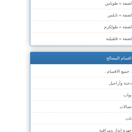
لضفة » طوباس
لضفة » نابلس
لضفة » طولكرم
لضفة » قلقيلية
لضفة » سلفيت
اقسام المصالح
لضفة » رام الله والبيره
. جميع الاقسام ..
لضفة » أريحا
دخنة وأراجيل
لضفة » الخليل
بواب
لضفة » بيت لحم
تصالات
طاع غزة
ثاث
لخط الأخضر » حيفا
جهزة انذار ومراقبة