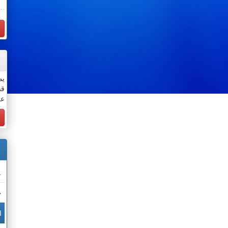
يم
قس
عن
.
خ
ا