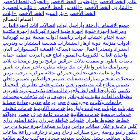
عامر
الخط الأخضر » البطوف
الخط الأخضر » الجولان
الخط الأخضر
» الشارون
الخط الأخضر » القدس
الخط الأخضر » نتانيا والخضيرة
الخط الأخضر » بئر السبع
الخط الأخضر » ايلات
اقسام المصالح
.. جميع الاقسام ..
أدخنة وأراجيل
ابواب
اتصالات
اثاث
اجهزة انذار
ومراقبة
اجهزة خلوية
اجهزة طبية
اجهزة كهربائية
اجهزة مكتبية
احذية
اختام
اخشاب
ادوات رياضية
ادوات صحية
ادوات كهربائية
ادوات منزلية
ادوية
ازهار
استشارات هندسية
استشارات وتدريب
استيراد وتصدير
اعمال صحية (سباكة)
اقمشة
اكسسوارات
البان
واجبان
العاب
الكترونيات
المنيوم
انتاج فني
انترنت
انظمة حماية
باصات
باطون واسمنت
بدلات عرائس
برابيج
براويز
برمجيات
بلاط
وسيراميك
بناشر واطارات
بنك
بوظة
بيطرة
تاجير سيارات
تامين
تجارة عامة
تحف
تخليص جمركي
تدفئة مركزية
ترجمة
تزيين
تسجيلات
تشحيم سيارات
تصفيات
تصميم جرافيكس
تصميم داخلي
تصميم مواقع انترنت
تصوير فني
تعبئة وتغليف
تعليم فن التجميل
تكسي
تكنولوجيا الخرائط واجهزة المساحة
تكييف وتبريد
تلفزيون
تنظيفات العامة
تنقية مياه وفلاتر
توظيف
ثريات
ثلاجات ومجمدات
جامعات وكليات
حج وعمرة
حجر ورخام
حديد وحدادة
حضانة
حفريات
حلويات
حيوانات ولوازمها
خدمات اكاديمية
خدمات تنظيف
خدمات جامعية
خدمات طلابية
خدمات عامة
خزف
خضار وفواكه
خطاط
خطوط طيران
خلويات
خياطة
خيزران
دباغة الجلود
دراي
كلين
دعاية واعلان
دهانات
دواجن
دورات صيانة اجهزة خلوية
دي جي
ديكور
راديو
روضة
زجاج سيارات
زجاج ومرايا
زخارف
زراعة
ساعات
ستائر
ستانلس ستيل
ستلايت
ستوديو
سجاد وموكيت
سلالم
سلامة