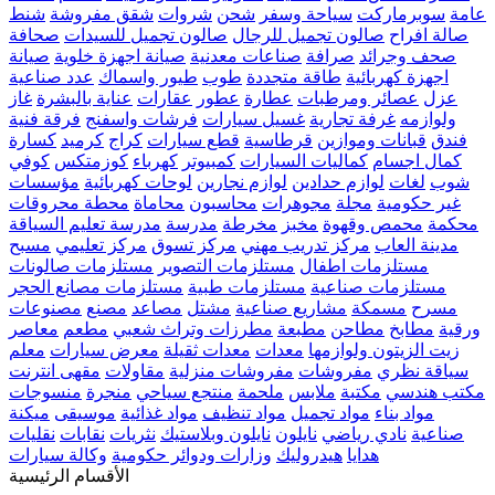
عامة
سوبرماركت
سياحة وسفر
شحن
شروات
شقق مفروشة
شنط
صالة افراح
صالون تجميل للرجال
صالون تجميل للسيدات
صحافة
صحف وجرائد
صرافة
صناعات معدنية
صيانة اجهزة خلوية
صيانة
اجهزة كهربائية
طاقة متجددة
طوب
طيور واسماك
عدد صناعية
عزل
عصائر ومرطبات
عطارة
عطور
عقارات
عناية بالبشرة
غاز
ولوازمه
غرفة تجارية
غسيل سيارات
فرشات واسفنج
فرقة فنية
فندق
قبانات وموازين
قرطاسية
قطع سيارات
كراج
كرميد
كسارة
كمال اجسام
كماليات السيارات
كمبيوتر
كهرباء
كوزمتكس
كوفي
شوب
لغات
لوازم حدادين
لوازم نجارين
لوحات كهربائية
مؤسسات
غير حكومية
مجلة
مجوهرات
محاسبون
محاماة
محطة محروقات
محكمة
محمص وقهوة
مخبز
مخرطة
مدرسة
مدرسة تعليم السياقة
مدينة العاب
مركز تدريب مهني
مركز تسوق
مركز تعليمي
مسبح
مستلزمات اطفال
مستلزمات التصوير
مستلزمات صالونات
مستلزمات صناعية
مستلزمات طبية
مستلزمات مصانع الحجر
مسرح
مسمكة
مشاريع صناعية
مشتل
مصاعد
مصنع
مصنوعات
ورقية
مطابخ
مطاحن
مطبعة
مطرزات وتراث شعبي
مطعم
معاصر
زيت الزيتون ولوازمها
معدات
معدات ثقيلة
معرض سيارات
معلم
سياقة نظري
مفروشات
مفروشات منزلية
مقاولات
مقهى انترنت
مكتب هندسي
مكتبة
ملابس
ملحمة
منتجع سياحي
منجرة
منسوجات
مواد بناء
مواد تجميل
مواد تنظيف
مواد غذائية
موسيقى
ميكنة
صناعية
نادي رياضي
نايلون
نايلون وبلاستيك
نثريات
نقابات
نقليات
هدايا
هيدروليك
وزارات ودوائر حكومية
وكالة سيارات
الأقسام الرئيسية