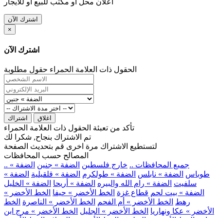
اعلان محل او مكتب للبيع او للايجار
اشترك الآن
×
اشترك الآن
الحقول ذات العلامة الحمراء حقول مطلوبة
اغلاق
اشتراك
تأكد من تعبئة الحقول ذات العلامة الحمراء
تم الاشتراك بنجاح, شكرا لك
لتستطيع الاشتراك مرة اخرى قم بتحديث الصفحة
المصالح حسب المحافظات
.. جميع المحافظات ..
خارج فلسطين
الضفة » جنين
الضفة »
طوباس
الضفة » نابلس
الضفة » طولكرم
الضفة » قلقيلية
الضفة »
سلفيت
الضفة » رام الله والبيره
الضفة » أريحا
الضفة » الخليل
الضفة » بيت لحم
قطاع غزة
الخط الأخضر » حيفا
الخط الأخضر »
رهط
الخط الأخضر » أم الفحم
الخط الأخضر » الناصرة
الخط
الأخضر » عكا ونهاريا
الخط الأخضر » الجليل
الخط الأخضر » مرج ابن