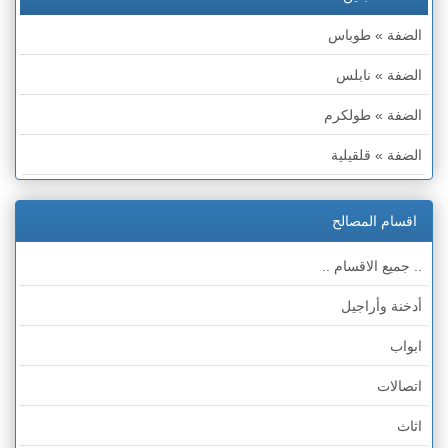
الضفة » طوباس
الضفة » نابلس
الضفة » طولكرم
الضفة » قلقيلية
الضفة » سلفيت
اقسام المصالح
الضفة » رام الله والبيره
.. جميع الاقسام ..
الضفة » أريحا
أدخنة وأراجيل
الضفة » الخليل
ابواب
الضفة » بيت لحم
اتصالات
قطاع غزة
اثاث
الخط الأخضر » حيفا