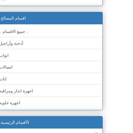
الضفة » سلفيت
اقسام المصالح
الضفة » رام الله والبيره
.. جميع الاقسام ..
الضفة » أريحا
أدخنة وأراجيل
الضفة » الخليل
ابواب
الضفة » بيت لحم
اتصالات
قطاع غزة
اثاث
الخط الأخضر » حيفا
اجهزة انذار ومراقبة
الخط الأخضر » رهط
اجهزة خلوية
الخط الأخضر » أم الفحم
اجهزة طبية
الخط الأخضر » الناصرة
الأقسام الرئيسية
اجهزة كهربائية
الخط الأخضر » عكا ونهاريا