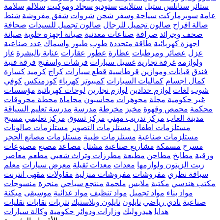
ستائر
ستانلس ستيل
ستلايت
ستوديو
سجاد وموكيت
سلالم
سلامة
عامة
سوبرماركت
سياحة وسفر
شحن
شروات
شقق مفروشة
شنط
صالة افراح
صالون تجميل للرجال
صالون تجميل للسيدات
صحافة
صحف وجرائد
صرافة
صناعات معدنية
صيانة اجهزة خلوية
صيانة
اجهزة كهربائية
طاقة متجددة
طوب
طيور واسماك
عدد صناعية
عزل
عصائر ومرطبات
عطارة
عطور
عقارات
عناية بالبشرة
غاز
ولوازمه
غرفة تجارية
غسيل سيارات
فرشات واسفنج
فرقة فنية
فندق
قبانات وموازين
قرطاسية
قطع سيارات
كراج
كرميد
كسارة
كمال اجسام
كماليات السيارات
كمبيوتر
كهرباء
كوزمتكس
كوفي
شوب
لغات
لوازم حدادين
لوازم نجارين
لوحات كهربائية
مؤسسات
غير حكومية
مجلة
مجوهرات
محاسبون
محاماة
محطة محروقات
محكمة
محمص وقهوة
مخبز
مخرطة
مدرسة
مدرسة تعليم السياقة
مدينة العاب
مركز تدريب مهني
مركز تسوق
مركز تعليمي
مسبح
مستلزمات اطفال
مستلزمات التصوير
مستلزمات صالونات
مستلزمات صناعية
مستلزمات طبية
مستلزمات مصانع الحجر
مسرح
مسمكة
مشاريع صناعية
مشتل
مصاعد
مصنع
مصنوعات
ورقية
مطابخ
مطاحن
مطبعة
مطرزات وتراث شعبي
مطعم
معاصر
زيت الزيتون ولوازمها
معدات
معدات ثقيلة
معرض سيارات
معلم
سياقة نظري
مفروشات
مفروشات منزلية
مقاولات
مقهى انترنت
مكتب هندسي
مكتبة
ملابس
ملحمة
منتجع سياحي
منجرة
منسوجات
مواد بناء
مواد تجميل
مواد تنظيف
مواد غذائية
موسيقى
ميكنة
صناعية
نادي رياضي
نايلون
نايلون وبلاستيك
نثريات
نقابات
نقليات
هدايا
هيدروليك
وزارات ودوائر حكومية
وكالة سيارات