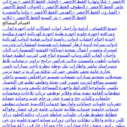
الأخضر » عكا ونهاريا
الخط الأخضر » الجليل
الخط الأخضر » مرج ابن
عامر
الخط الأخضر » البطوف
الخط الأخضر » الجولان
الخط الأخضر
» الشارون
الخط الأخضر » القدس
الخط الأخضر » نتانيا والخضيرة
الخط الأخضر » بئر السبع
الخط الأخضر » ايلات
اقسام المصالح
.. جميع الاقسام ..
أدخنة وأراجيل
ابواب
اتصالات
اثاث
اجهزة انذار
ومراقبة
اجهزة خلوية
اجهزة طبية
اجهزة كهربائية
اجهزة مكتبية
احذية
اختام
اخشاب
ادوات رياضية
ادوات صحية
ادوات كهربائية
ادوات منزلية
ادوية
ازهار
استشارات هندسية
استشارات وتدريب
استيراد وتصدير
اعمال صحية (سباكة)
اقمشة
اكسسوارات
البان
واجبان
العاب
الكترونيات
المنيوم
انتاج فني
انترنت
انظمة حماية
باصات
باطون واسمنت
بدلات عرائس
برابيج
براويز
برمجيات
بلاط
وسيراميك
بناشر واطارات
بنك
بوظة
بيطرة
تاجير سيارات
تامين
تجارة عامة
تحف
تخليص جمركي
تدفئة مركزية
ترجمة
تزيين
تسجيلات
تشحيم سيارات
تصفيات
تصميم جرافيكس
تصميم داخلي
تصميم مواقع انترنت
تصوير فني
تعبئة وتغليف
تعليم فن التجميل
تكسي
تكنولوجيا الخرائط واجهزة المساحة
تكييف وتبريد
تلفزيون
تنظيفات العامة
تنقية مياه وفلاتر
توظيف
ثريات
ثلاجات ومجمدات
جامعات وكليات
حج وعمرة
حجر ورخام
حديد وحدادة
حضانة
حفريات
حلويات
حيوانات ولوازمها
خدمات اكاديمية
خدمات تنظيف
خدمات جامعية
خدمات طلابية
خدمات عامة
خزف
خضار وفواكه
خطاط
خطوط طيران
خلويات
خياطة
خيزران
دباغة الجلود
دراي
كلين
دعاية واعلان
دهانات
دواجن
دورات صيانة اجهزة خلوية
دي جي
ديكور
راديو
روضة
زجاج سيارات
زجاج ومرايا
زخارف
زراعة
ساعات