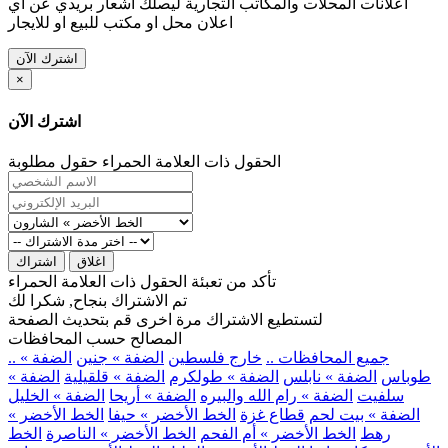
اعلانات المحلات والمكاتب التجارية ليصلك اشعار بريدي عن اي
اعلان محل او مكتب للبيع او للايجار
اشترك الآن
×
اشترك الآن
الحقول ذات العلامة الحمراء حقول مطلوبة
اغلاق
اشتراك
تأكد من تعبئة الحقول ذات العلامة الحمراء
تم الاشتراك بنجاح, شكرا لك
لتستطيع الاشتراك مرة اخرى قم بتحديث الصفحة
المصالح حسب المحافظات
.. جميع المحافظات ..
خارج فلسطين
الضفة » جنين
الضفة »
طوباس
الضفة » نابلس
الضفة » طولكرم
الضفة » قلقيلية
الضفة »
سلفيت
الضفة » رام الله والبيره
الضفة » أريحا
الضفة » الخليل
الضفة » بيت لحم
قطاع غزة
الخط الأخضر » حيفا
الخط الأخضر »
رهط
الخط الأخضر » أم الفحم
الخط الأخضر » الناصرة
الخط