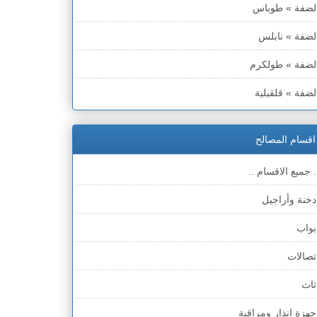
لضفة » طوباس
لضفة » نابلس
لضفة » طولكرم
لضفة » قلقيلية
لضفة » سلفيت
اقسام المصالح
لضفة » رام الله والبيره
. جميع الاقسام ..
لضفة » أريحا
دخنة وأراجيل
لضفة » الخليل
بواب
لضفة » بيت لحم
تصالات
طاع غزة
ثاث
لخط الأخضر » حيفا
جهزة انذار ومراقبة