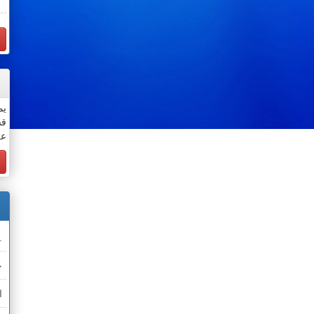
يم
قس
عن
.
خ
ا