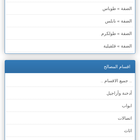
الضفة » طوباس
الضفة » نابلس
الضفة » طولكرم
الضفة » قلقيلية
الضفة » سلفيت
اقسام المصالح
الضفة » رام الله والبيره
.. جميع الاقسام ..
الضفة » أريحا
أدخنة وأراجيل
الضفة » الخليل
ابواب
الضفة » بيت لحم
اتصالات
قطاع غزة
اثاث
الخط الأخضر » حيفا