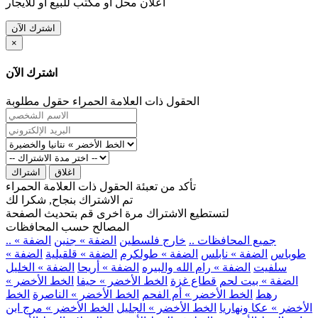
اعلان محل او مكتب للبيع او للايجار
اشترك الآن
×
اشترك الآن
الحقول ذات العلامة الحمراء حقول مطلوبة
اغلاق
اشتراك
تأكد من تعبئة الحقول ذات العلامة الحمراء
تم الاشتراك بنجاح, شكرا لك
لتستطيع الاشتراك مرة اخرى قم بتحديث الصفحة
المصالح حسب المحافظات
.. جميع المحافظات ..
خارج فلسطين
الضفة » جنين
الضفة »
طوباس
الضفة » نابلس
الضفة » طولكرم
الضفة » قلقيلية
الضفة »
سلفيت
الضفة » رام الله والبيره
الضفة » أريحا
الضفة » الخليل
الضفة » بيت لحم
قطاع غزة
الخط الأخضر » حيفا
الخط الأخضر »
رهط
الخط الأخضر » أم الفحم
الخط الأخضر » الناصرة
الخط
الأخضر » عكا ونهاريا
الخط الأخضر » الجليل
الخط الأخضر » مرج ابن