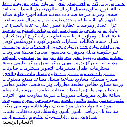
عامة
سوبرماركت
سياحة وسفر
شحن
شروات
شقق مفروشة
شنط
صالة افراح
صالون تجميل للرجال
صالون تجميل للسيدات
صحافة
صحف وجرائد
صرافة
صناعات معدنية
صيانة اجهزة خلوية
صيانة
اجهزة كهربائية
طاقة متجددة
طوب
طيور واسماك
عدد صناعية
عزل
عصائر ومرطبات
عطارة
عطور
عقارات
عناية بالبشرة
غاز
ولوازمه
غرفة تجارية
غسيل سيارات
فرشات واسفنج
فرقة فنية
فندق
قبانات وموازين
قرطاسية
قطع سيارات
كراج
كرميد
كسارة
كمال اجسام
كماليات السيارات
كمبيوتر
كهرباء
كوزمتكس
كوفي
شوب
لغات
لوازم حدادين
لوازم نجارين
لوحات كهربائية
مؤسسات
غير حكومية
مجلة
مجوهرات
محاسبون
محاماة
محطة محروقات
محكمة
محمص وقهوة
مخبز
مخرطة
مدرسة
مدرسة تعليم السياقة
مدينة العاب
مركز تدريب مهني
مركز تسوق
مركز تعليمي
مسبح
مستلزمات اطفال
مستلزمات التصوير
مستلزمات صالونات
مستلزمات صناعية
مستلزمات طبية
مستلزمات مصانع الحجر
مسرح
مسمكة
مشاريع صناعية
مشتل
مصاعد
مصنع
مصنوعات
ورقية
مطابخ
مطاحن
مطبعة
مطرزات وتراث شعبي
مطعم
معاصر
زيت الزيتون ولوازمها
معدات
معدات ثقيلة
معرض سيارات
معلم
سياقة نظري
مفروشات
مفروشات منزلية
مقاولات
مقهى انترنت
مكتب هندسي
مكتبة
ملابس
ملحمة
منتجع سياحي
منجرة
منسوجات
مواد بناء
مواد تجميل
مواد تنظيف
مواد غذائية
موسيقى
ميكنة
صناعية
نادي رياضي
نايلون
نايلون وبلاستيك
نثريات
نقابات
نقليات
هدايا
هيدروليك
وزارات ودوائر حكومية
وكالة سيارات
الأقسام الرئيسية