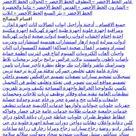
عامر
الخط الأخضر » البطوف
الخط الأخضر » الجولان
الخط الأخضر
» الشارون
الخط الأخضر » القدس
الخط الأخضر » نتانيا والخضيرة
الخط الأخضر » بئر السبع
الخط الأخضر » ايلات
اقسام المصالح
.. جميع الاقسام ..
أدخنة وأراجيل
ابواب
اتصالات
اثاث
اجهزة انذار
ومراقبة
اجهزة خلوية
اجهزة طبية
اجهزة كهربائية
اجهزة مكتبية
احذية
اختام
اخشاب
ادوات رياضية
ادوات صحية
ادوات كهربائية
ادوات منزلية
ادوية
ازهار
استشارات هندسية
استشارات وتدريب
استيراد وتصدير
اعمال صحية (سباكة)
اقمشة
اكسسوارات
البان
واجبان
العاب
الكترونيات
المنيوم
انتاج فني
انترنت
انظمة حماية
باصات
باطون واسمنت
بدلات عرائس
برابيج
براويز
برمجيات
بلاط
وسيراميك
بناشر واطارات
بنك
بوظة
بيطرة
تاجير سيارات
تامين
تجارة عامة
تحف
تخليص جمركي
تدفئة مركزية
ترجمة
تزيين
تسجيلات
تشحيم سيارات
تصفيات
تصميم جرافيكس
تصميم داخلي
تصميم مواقع انترنت
تصوير فني
تعبئة وتغليف
تعليم فن التجميل
تكسي
تكنولوجيا الخرائط واجهزة المساحة
تكييف وتبريد
تلفزيون
تنظيفات العامة
تنقية مياه وفلاتر
توظيف
ثريات
ثلاجات ومجمدات
جامعات وكليات
حج وعمرة
حجر ورخام
حديد وحدادة
حضانة
حفريات
حلويات
حيوانات ولوازمها
خدمات اكاديمية
خدمات تنظيف
خدمات جامعية
خدمات طلابية
خدمات عامة
خزف
خضار وفواكه
خطاط
خطوط طيران
خلويات
خياطة
خيزران
دباغة الجلود
دراي
كلين
دعاية واعلان
دهانات
دواجن
دورات صيانة اجهزة خلوية
دي جي
ديكور
راديو
روضة
زجاج سيارات
زجاج ومرايا
زخارف
زراعة
ساعات
ستائر
ستانلس ستيل
ستلايت
ستوديو
سجاد وموكيت
سلالم
سلامة