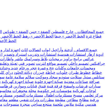
.. جميع المحافظات ..
خارج فلسطين
الضفة » جنين
الضفة » طوباس
ال
قطاع غزة
الخط الأخضر » حيفا
الخط الأخضر » رهط
الخط الأخضر »
الخط الأخض
.. جميع الاقسام ..
أدخنة وأراجيل
ابواب
اتصالات
اثاث
اجهزة انذار و
ادوية
ازهار
استشارات هندسية
استشارات وتدريب
استيراد وتصدير
اع
عرائس
برابيج
براويز
برمجيات
بلاط وسيراميك
بناشر واطارات
جرافيكس
تصميم داخلي
تصميم مواقع انترنت
تصوير فني
تعبئة وتغلي
ومجمدات
جامعات وكليات
حج وعمرة
حجر ورخام
حديد وحدادة
خطاط
خطوط طيران
خلويات
خياطة
خيزران
دباغة الجلود
دراي كلي
ستانلس ستيل
ستلايت
ستوديو
سجاد وموكيت
سلالم
سلامة عامة
سوب
صرافة
صناعات معدنية
صيانة اجهزة خلوية
صيانة اجهزة كهربائية
ط
سيارات
فرشات واسفنج
فرقة فنية
فندق
قبانات وموازين
قرطاسي
لوحات كهربائية
مؤسسات غير حكومية
مجلة
مجوهرات
محاسبو
مركز تعليمي
مسبح
مستلزمات اطفال
مستلزمات التصوير
مستلزما
ورقية
مطابخ
مطاحن
مطبعة
مطرزات وتراث شعبي
مطعم
معاصر
هندسي
مكتبة
ملابس
ملحمة
منتجع سياحي
منجرة
منسوجات
مو