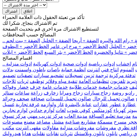
اغلاق
اشتراك
تأكد من تعبئة الحقول ذات العلامة الحمراء
تم الاشتراك بنجاح, شكرا لك
لتستطيع الاشتراك مرة اخرى قم بتحديث الصفحة
المصالح حسب المحافظات
» رام الله والبيره
الضفة » أريحا
الضفة » الخليل
الضفة » بيت لحم
خضر » الجليل
الخط الأخضر » مرج ابن عامر
الخط الأخضر » البطوف
ضر » نتانيا والخضيرة
الخط الأخضر » بئر السبع
الخط الأخضر » ايلات
اقسام المصالح
ام
اخشاب
ادوات رياضية
ادوات صحية
ادوات كهربائية
ادوات منزلية
المنيوم
انتاج فني
انترنت
انظمة حماية
باصات
باطون واسمنت
بدلات
تدفئة مركزية
ترجمة
تزيين
تسجيلات
تشحيم سيارات
تصفيات
تصميم
بريد
تلفزيون
تنظيفات العامة
تنقية مياه وفلاتر
توظيف
ثريات
ثلاجات
يف
خدمات جامعية
خدمات طلابية
خدمات عامة
خزف
خضار وفواكه
راديو
روضة
زجاج سيارات
زجاج ومرايا
زخارف
زراعة
ساعات
ستائر
صالون تجميل للرجال
صالون تجميل للسيدات
صحافة
صحف وجرائد
عطارة
عطور
عقارات
عناية بالبشرة
غاز ولوازمه
غرفة تجارية
غسيل
يوتر
كهرباء
كوزمتكس
كوفي شوب
لغات
لوازم حدادين
لوازم نجارين
ة
مدرسة تعليم السياقة
مدينة العاب
مركز تدريب مهني
مركز تسوق
حجر
مسرح
مسمكة
مشاريع صناعية
مشتل
مصاعد
مصنع
مصنوعات
اقة نظري
مفروشات
مفروشات منزلية
مقاولات
مقهى انترنت
مكتب
ي رياضي
نايلون
نايلون وبلاستيك
نثريات
نقابات
نقليات
هدايا
هيدروليك