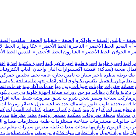
ضفة » نابلس
الضفة » طولكرم
الضفة » قلقيلية
الضفة » سلفيت
الضفة 
 أم الفحم
الخط الأخضر » الناصرة
الخط الأخضر » عكا ونهاريا
الخط الأ
ر » الجولان
الخط الأخضر » الشارون
الخط الأخضر » القدس
الخط الأخ
مراقبة
اجهزة خلوية
اجهزة طبية
اجهزة كهربائية
اجهزة مكتبية
احذية
اخت
مال صحية (سباكة)
اقمشة
اكسسوارات
البان واجبان
العاب
الكترونيات
بنك
بوظة
بيطرة
تاجير سيارات
تامين
تجارة عامة
تحف
تخليص جمركي
ف
تعليم فن التجميل
تكسي
تكنولوجيا الخرائط واجهزة المساحة
تكييف وت
حضانة
حفريات
حلويات
حيوانات ولوازمها
خدمات اكاديمية
خدمات تنظ
ن
دعاية واعلان
دهانات
دواجن
دورات صيانة اجهزة خلوية
دي جي
ديكور
رماركت
سياحة وسفر
شحن
شروات
شقق مفروشة
شنط
صالة افراح
اقة متجددة
طوب
طيور واسماك
عدد صناعية
عزل
عصائر ومرطبات
ة
قطع سيارات
كراج
كرميد
كسارة
كمال اجسام
كماليات السيارات
كمب
ن
محاماة
محطة محروقات
محكمة
محمص وقهوة
مخبز
مخرطة
مدرس
ت صالونات
مستلزمات صناعية
مستلزمات طبية
مستلزمات مصانع ال
 زيت الزيتون ولوازمها
معدات
معدات ثقيلة
معرض سيارات
معلم سي
اد بناء
مواد تجميل
مواد تنظيف
مواد غذائية
موسيقى
ميكنة صناعية
ناد