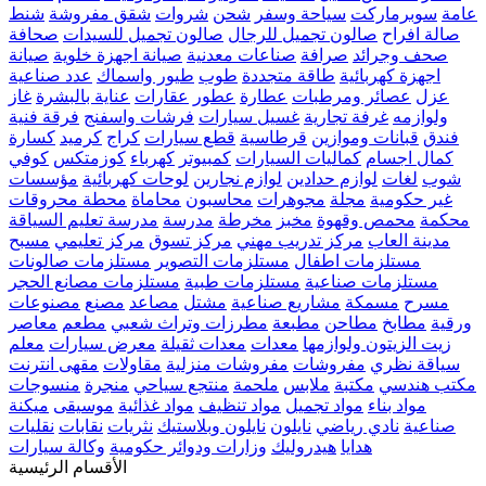
عامة
سوبرماركت
سياحة وسفر
شحن
شروات
شقق مفروشة
شنط
صالة افراح
صالون تجميل للرجال
صالون تجميل للسيدات
صحافة
صحف وجرائد
صرافة
صناعات معدنية
صيانة اجهزة خلوية
صيانة
اجهزة كهربائية
طاقة متجددة
طوب
طيور واسماك
عدد صناعية
عزل
عصائر ومرطبات
عطارة
عطور
عقارات
عناية بالبشرة
غاز
ولوازمه
غرفة تجارية
غسيل سيارات
فرشات واسفنج
فرقة فنية
فندق
قبانات وموازين
قرطاسية
قطع سيارات
كراج
كرميد
كسارة
كمال اجسام
كماليات السيارات
كمبيوتر
كهرباء
كوزمتكس
كوفي
شوب
لغات
لوازم حدادين
لوازم نجارين
لوحات كهربائية
مؤسسات
غير حكومية
مجلة
مجوهرات
محاسبون
محاماة
محطة محروقات
محكمة
محمص وقهوة
مخبز
مخرطة
مدرسة
مدرسة تعليم السياقة
مدينة العاب
مركز تدريب مهني
مركز تسوق
مركز تعليمي
مسبح
مستلزمات اطفال
مستلزمات التصوير
مستلزمات صالونات
مستلزمات صناعية
مستلزمات طبية
مستلزمات مصانع الحجر
مسرح
مسمكة
مشاريع صناعية
مشتل
مصاعد
مصنع
مصنوعات
ورقية
مطابخ
مطاحن
مطبعة
مطرزات وتراث شعبي
مطعم
معاصر
زيت الزيتون ولوازمها
معدات
معدات ثقيلة
معرض سيارات
معلم
سياقة نظري
مفروشات
مفروشات منزلية
مقاولات
مقهى انترنت
مكتب هندسي
مكتبة
ملابس
ملحمة
منتجع سياحي
منجرة
منسوجات
مواد بناء
مواد تجميل
مواد تنظيف
مواد غذائية
موسيقى
ميكنة
صناعية
نادي رياضي
نايلون
نايلون وبلاستيك
نثريات
نقابات
نقليات
هدايا
هيدروليك
وزارات ودوائر حكومية
وكالة سيارات
الأقسام الرئيسية