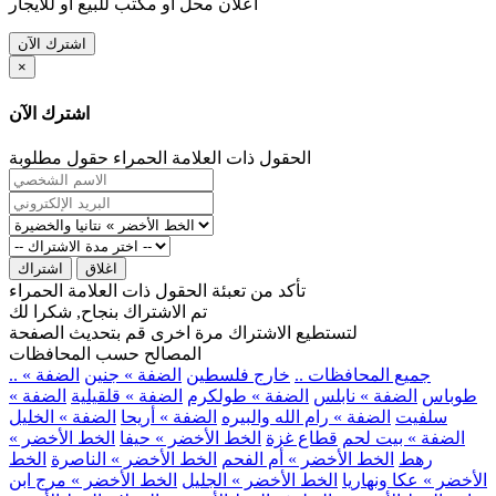
اعلان محل او مكتب للبيع او للايجار
اشترك الآن
×
اشترك الآن
الحقول ذات العلامة الحمراء حقول مطلوبة
اغلاق
اشتراك
تأكد من تعبئة الحقول ذات العلامة الحمراء
تم الاشتراك بنجاح, شكرا لك
لتستطيع الاشتراك مرة اخرى قم بتحديث الصفحة
المصالح حسب المحافظات
.. جميع المحافظات ..
خارج فلسطين
الضفة » جنين
الضفة »
طوباس
الضفة » نابلس
الضفة » طولكرم
الضفة » قلقيلية
الضفة »
سلفيت
الضفة » رام الله والبيره
الضفة » أريحا
الضفة » الخليل
الضفة » بيت لحم
قطاع غزة
الخط الأخضر » حيفا
الخط الأخضر »
رهط
الخط الأخضر » أم الفحم
الخط الأخضر » الناصرة
الخط
الأخضر » عكا ونهاريا
الخط الأخضر » الجليل
الخط الأخضر » مرج ابن