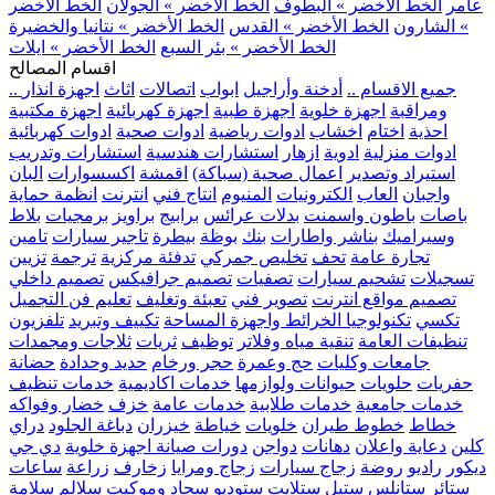
عامر
الخط الأخضر » البطوف
الخط الأخضر » الجولان
الخط الأخضر
» الشارون
الخط الأخضر » القدس
الخط الأخضر » نتانيا والخضيرة
الخط الأخضر » بئر السبع
الخط الأخضر » ايلات
اقسام المصالح
.. جميع الاقسام ..
أدخنة وأراجيل
ابواب
اتصالات
اثاث
اجهزة انذار
ومراقبة
اجهزة خلوية
اجهزة طبية
اجهزة كهربائية
اجهزة مكتبية
احذية
اختام
اخشاب
ادوات رياضية
ادوات صحية
ادوات كهربائية
ادوات منزلية
ادوية
ازهار
استشارات هندسية
استشارات وتدريب
استيراد وتصدير
اعمال صحية (سباكة)
اقمشة
اكسسوارات
البان
واجبان
العاب
الكترونيات
المنيوم
انتاج فني
انترنت
انظمة حماية
باصات
باطون واسمنت
بدلات عرائس
برابيج
براويز
برمجيات
بلاط
وسيراميك
بناشر واطارات
بنك
بوظة
بيطرة
تاجير سيارات
تامين
تجارة عامة
تحف
تخليص جمركي
تدفئة مركزية
ترجمة
تزيين
تسجيلات
تشحيم سيارات
تصفيات
تصميم جرافيكس
تصميم داخلي
تصميم مواقع انترنت
تصوير فني
تعبئة وتغليف
تعليم فن التجميل
تكسي
تكنولوجيا الخرائط واجهزة المساحة
تكييف وتبريد
تلفزيون
تنظيفات العامة
تنقية مياه وفلاتر
توظيف
ثريات
ثلاجات ومجمدات
جامعات وكليات
حج وعمرة
حجر ورخام
حديد وحدادة
حضانة
حفريات
حلويات
حيوانات ولوازمها
خدمات اكاديمية
خدمات تنظيف
خدمات جامعية
خدمات طلابية
خدمات عامة
خزف
خضار وفواكه
خطاط
خطوط طيران
خلويات
خياطة
خيزران
دباغة الجلود
دراي
كلين
دعاية واعلان
دهانات
دواجن
دورات صيانة اجهزة خلوية
دي جي
ديكور
راديو
روضة
زجاج سيارات
زجاج ومرايا
زخارف
زراعة
ساعات
ستائر
ستانلس ستيل
ستلايت
ستوديو
سجاد وموكيت
سلالم
سلامة