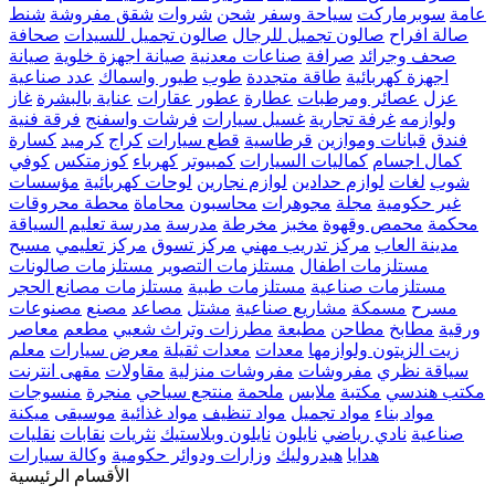
عامة
سوبرماركت
سياحة وسفر
شحن
شروات
شقق مفروشة
شنط
صالة افراح
صالون تجميل للرجال
صالون تجميل للسيدات
صحافة
صحف وجرائد
صرافة
صناعات معدنية
صيانة اجهزة خلوية
صيانة
اجهزة كهربائية
طاقة متجددة
طوب
طيور واسماك
عدد صناعية
عزل
عصائر ومرطبات
عطارة
عطور
عقارات
عناية بالبشرة
غاز
ولوازمه
غرفة تجارية
غسيل سيارات
فرشات واسفنج
فرقة فنية
فندق
قبانات وموازين
قرطاسية
قطع سيارات
كراج
كرميد
كسارة
كمال اجسام
كماليات السيارات
كمبيوتر
كهرباء
كوزمتكس
كوفي
شوب
لغات
لوازم حدادين
لوازم نجارين
لوحات كهربائية
مؤسسات
غير حكومية
مجلة
مجوهرات
محاسبون
محاماة
محطة محروقات
محكمة
محمص وقهوة
مخبز
مخرطة
مدرسة
مدرسة تعليم السياقة
مدينة العاب
مركز تدريب مهني
مركز تسوق
مركز تعليمي
مسبح
مستلزمات اطفال
مستلزمات التصوير
مستلزمات صالونات
مستلزمات صناعية
مستلزمات طبية
مستلزمات مصانع الحجر
مسرح
مسمكة
مشاريع صناعية
مشتل
مصاعد
مصنع
مصنوعات
ورقية
مطابخ
مطاحن
مطبعة
مطرزات وتراث شعبي
مطعم
معاصر
زيت الزيتون ولوازمها
معدات
معدات ثقيلة
معرض سيارات
معلم
سياقة نظري
مفروشات
مفروشات منزلية
مقاولات
مقهى انترنت
مكتب هندسي
مكتبة
ملابس
ملحمة
منتجع سياحي
منجرة
منسوجات
مواد بناء
مواد تجميل
مواد تنظيف
مواد غذائية
موسيقى
ميكنة
صناعية
نادي رياضي
نايلون
نايلون وبلاستيك
نثريات
نقابات
نقليات
هدايا
هيدروليك
وزارات ودوائر حكومية
وكالة سيارات
الأقسام الرئيسية