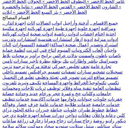
عامر
الخط الأخضر » البطوف
الخط الأخضر » الجولان
الخط الأخضر
» الشارون
الخط الأخضر » القدس
الخط الأخضر » نتانيا والخضيرة
الخط الأخضر » بئر السبع
الخط الأخضر » ايلات
اقسام المصالح
.. جميع الاقسام ..
أدخنة وأراجيل
ابواب
اتصالات
اثاث
اجهزة انذار
ومراقبة
اجهزة خلوية
اجهزة طبية
اجهزة كهربائية
اجهزة مكتبية
احذية
اختام
اخشاب
ادوات رياضية
ادوات صحية
ادوات كهربائية
ادوات منزلية
ادوية
ازهار
استشارات هندسية
استشارات وتدريب
استيراد وتصدير
اعمال صحية (سباكة)
اقمشة
اكسسوارات
البان
واجبان
العاب
الكترونيات
المنيوم
انتاج فني
انترنت
انظمة حماية
باصات
باطون واسمنت
بدلات عرائس
برابيج
براويز
برمجيات
بلاط
وسيراميك
بناشر واطارات
بنك
بوظة
بيطرة
تاجير سيارات
تامين
تجارة عامة
تحف
تخليص جمركي
تدفئة مركزية
ترجمة
تزيين
تسجيلات
تشحيم سيارات
تصفيات
تصميم جرافيكس
تصميم داخلي
تصميم مواقع انترنت
تصوير فني
تعبئة وتغليف
تعليم فن التجميل
تكسي
تكنولوجيا الخرائط واجهزة المساحة
تكييف وتبريد
تلفزيون
تنظيفات العامة
تنقية مياه وفلاتر
توظيف
ثريات
ثلاجات ومجمدات
جامعات وكليات
حج وعمرة
حجر ورخام
حديد وحدادة
حضانة
حفريات
حلويات
حيوانات ولوازمها
خدمات اكاديمية
خدمات تنظيف
خدمات جامعية
خدمات طلابية
خدمات عامة
خزف
خضار وفواكه
خطاط
خطوط طيران
خلويات
خياطة
خيزران
دباغة الجلود
دراي
كلين
دعاية واعلان
دهانات
دواجن
دورات صيانة اجهزة خلوية
دي جي
ديكور
راديو
روضة
زجاج سيارات
زجاج ومرايا
زخارف
زراعة
ساعات
ستائر
ستانلس ستيل
ستلايت
ستوديو
سجاد وموكيت
سلالم
سلامة