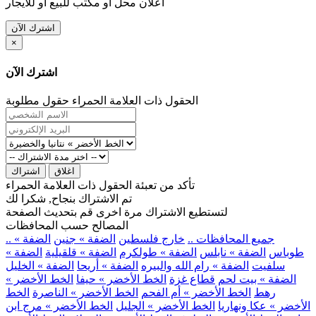
اعلان محل او مكتب للبيع او للايجار
اشترك الآن
×
اشترك الآن
الحقول ذات العلامة الحمراء حقول مطلوبة
اغلاق
اشتراك
تأكد من تعبئة الحقول ذات العلامة الحمراء
تم الاشتراك بنجاح, شكرا لك
لتستطيع الاشتراك مرة اخرى قم بتحديث الصفحة
المصالح حسب المحافظات
.. جميع المحافظات ..
خارج فلسطين
الضفة » جنين
الضفة »
طوباس
الضفة » نابلس
الضفة » طولكرم
الضفة » قلقيلية
الضفة »
سلفيت
الضفة » رام الله والبيره
الضفة » أريحا
الضفة » الخليل
الضفة » بيت لحم
قطاع غزة
الخط الأخضر » حيفا
الخط الأخضر »
رهط
الخط الأخضر » أم الفحم
الخط الأخضر » الناصرة
الخط
الأخضر » عكا ونهاريا
الخط الأخضر » الجليل
الخط الأخضر » مرج ابن