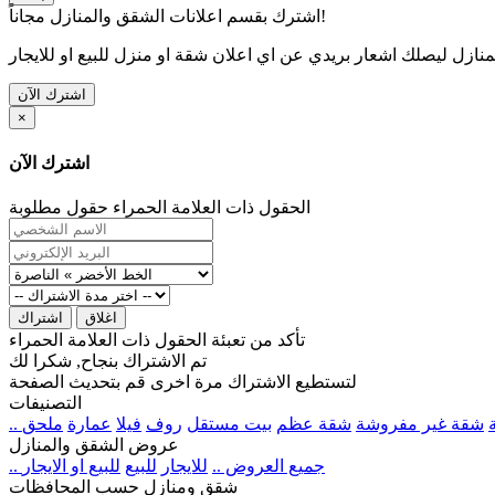
اشترك بقسم اعلانات الشقق والمنازل مجاناً!
نازل ليصلك اشعار بريدي عن اي اعلان شقة او منزل للبيع او للايجار
اشترك الآن
×
اشترك الآن
الحقول ذات العلامة الحمراء حقول مطلوبة
اغلاق
اشتراك
تأكد من تعبئة الحقول ذات العلامة الحمراء
تم الاشتراك بنجاح, شكرا لك
لتستطيع الاشتراك مرة اخرى قم بتحديث الصفحة
التصنيفات
شقة غير مفروشة
شقة عظم
بيت مستقل
روف
فيلا
عمارة
ملحق
عروض الشقق والمنازل
.. جميع العروض ..
للايجار
للبيع
للبيع او الايجار
شقق ومنازل حسب المحافظات