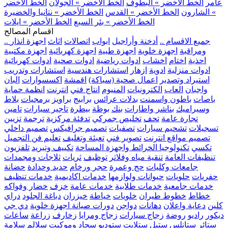
عامر
الخط الأخضر » البطوف
الخط الأخضر » الجولان
الخط الأخضر
» الشارون
الخط الأخضر » القدس
الخط الأخضر » نتانيا والخضيرة
الخط الأخضر » بئر السبع
الخط الأخضر » ايلات
اقسام المصالح
.. جميع الاقسام ..
أدخنة وأراجيل
ابواب
اتصالات
اثاث
اجهزة انذار
ومراقبة
اجهزة خلوية
اجهزة طبية
اجهزة كهربائية
اجهزة مكتبية
احذية
اختام
اخشاب
ادوات رياضية
ادوات صحية
ادوات كهربائية
ادوات منزلية
ادوية
ازهار
استشارات هندسية
استشارات وتدريب
استيراد وتصدير
اعمال صحية (سباكة)
اقمشة
اكسسوارات
البان
واجبان
العاب
الكترونيات
المنيوم
انتاج فني
انترنت
انظمة حماية
باصات
باطون واسمنت
بدلات عرائس
برابيج
براويز
برمجيات
بلاط
وسيراميك
بناشر واطارات
بنك
بوظة
بيطرة
تاجير سيارات
تامين
تجارة عامة
تحف
تخليص جمركي
تدفئة مركزية
ترجمة
تزيين
تسجيلات
تشحيم سيارات
تصفيات
تصميم جرافيكس
تصميم داخلي
تصميم مواقع انترنت
تصوير فني
تعبئة وتغليف
تعليم فن التجميل
تكسي
تكنولوجيا الخرائط واجهزة المساحة
تكييف وتبريد
تلفزيون
تنظيفات العامة
تنقية مياه وفلاتر
توظيف
ثريات
ثلاجات ومجمدات
جامعات وكليات
حج وعمرة
حجر ورخام
حديد وحدادة
حضانة
حفريات
حلويات
حيوانات ولوازمها
خدمات اكاديمية
خدمات تنظيف
خدمات جامعية
خدمات طلابية
خدمات عامة
خزف
خضار وفواكه
خطاط
خطوط طيران
خلويات
خياطة
خيزران
دباغة الجلود
دراي
كلين
دعاية واعلان
دهانات
دواجن
دورات صيانة اجهزة خلوية
دي جي
ديكور
راديو
روضة
زجاج سيارات
زجاج ومرايا
زخارف
زراعة
ساعات
ستائر
ستانلس ستيل
ستلايت
ستوديو
سجاد وموكيت
سلالم
سلامة