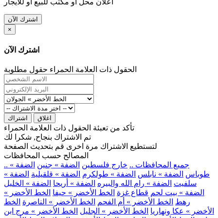
اعلان محل او مكتب للبيع او للايجار
اشترك الآن
×
اشترك الآن
الحقول ذات العلامة الحمراء حقول مطلوبة
اغلاق
اشتراك
تأكد من تعبئة الحقول ذات العلامة الحمراء
تم الاشتراك بنجاح, شكرا لك
لتستطيع الاشتراك مرة اخرى قم بتحديث الصفحة
المصالح حسب المحافظات
.. جميع المحافظات ..
خارج فلسطين
الضفة » جنين
الضفة »
طوباس
الضفة » نابلس
الضفة » طولكرم
الضفة » قلقيلية
الضفة »
سلفيت
الضفة » رام الله والبيره
الضفة » أريحا
الضفة » الخليل
الضفة » بيت لحم
قطاع غزة
الخط الأخضر » حيفا
الخط الأخضر »
رهط
الخط الأخضر » أم الفحم
الخط الأخضر » الناصرة
الخط
الأخضر » عكا ونهاريا
الخط الأخضر » الجليل
الخط الأخضر » مرج ابن