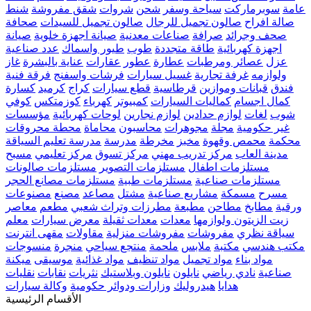
عامة
سوبرماركت
سياحة وسفر
شحن
شروات
شقق مفروشة
شنط
صالة افراح
صالون تجميل للرجال
صالون تجميل للسيدات
صحافة
صحف وجرائد
صرافة
صناعات معدنية
صيانة اجهزة خلوية
صيانة
اجهزة كهربائية
طاقة متجددة
طوب
طيور واسماك
عدد صناعية
عزل
عصائر ومرطبات
عطارة
عطور
عقارات
عناية بالبشرة
غاز
ولوازمه
غرفة تجارية
غسيل سيارات
فرشات واسفنج
فرقة فنية
فندق
قبانات وموازين
قرطاسية
قطع سيارات
كراج
كرميد
كسارة
كمال اجسام
كماليات السيارات
كمبيوتر
كهرباء
كوزمتكس
كوفي
شوب
لغات
لوازم حدادين
لوازم نجارين
لوحات كهربائية
مؤسسات
غير حكومية
مجلة
مجوهرات
محاسبون
محاماة
محطة محروقات
محكمة
محمص وقهوة
مخبز
مخرطة
مدرسة
مدرسة تعليم السياقة
مدينة العاب
مركز تدريب مهني
مركز تسوق
مركز تعليمي
مسبح
مستلزمات اطفال
مستلزمات التصوير
مستلزمات صالونات
مستلزمات صناعية
مستلزمات طبية
مستلزمات مصانع الحجر
مسرح
مسمكة
مشاريع صناعية
مشتل
مصاعد
مصنع
مصنوعات
ورقية
مطابخ
مطاحن
مطبعة
مطرزات وتراث شعبي
مطعم
معاصر
زيت الزيتون ولوازمها
معدات
معدات ثقيلة
معرض سيارات
معلم
سياقة نظري
مفروشات
مفروشات منزلية
مقاولات
مقهى انترنت
مكتب هندسي
مكتبة
ملابس
ملحمة
منتجع سياحي
منجرة
منسوجات
مواد بناء
مواد تجميل
مواد تنظيف
مواد غذائية
موسيقى
ميكنة
صناعية
نادي رياضي
نايلون
نايلون وبلاستيك
نثريات
نقابات
نقليات
هدايا
هيدروليك
وزارات ودوائر حكومية
وكالة سيارات
الأقسام الرئيسية