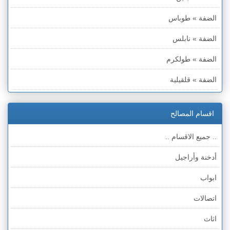
الضفة » طوباس
الضفة » نابلس
الضفة » طولكرم
الضفة » قلقيلية
الضفة » سلفيت
اقسام المصالح
الضفة » رام الله والبيره
.. جميع الاقسام ..
الضفة » أريحا
أدخنة وأراجيل
الضفة » الخليل
ابواب
الضفة » بيت لحم
اتصالات
قطاع غزة
اثاث
الخط الأخضر » حيفا