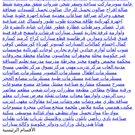
عامة
سوبرماركت
سياحة وسفر
شحن
شروات
شقق مفروشة
شنط
صالة افراح
صالون تجميل للرجال
صالون تجميل للسيدات
صحافة
صحف وجرائد
صرافة
صناعات معدنية
صيانة اجهزة خلوية
صيانة
اجهزة كهربائية
طاقة متجددة
طوب
طيور واسماك
عدد صناعية
عزل
عصائر ومرطبات
عطارة
عطور
عقارات
عناية بالبشرة
غاز
ولوازمه
غرفة تجارية
غسيل سيارات
فرشات واسفنج
فرقة فنية
فندق
قبانات وموازين
قرطاسية
قطع سيارات
كراج
كرميد
كسارة
كمال اجسام
كماليات السيارات
كمبيوتر
كهرباء
كوزمتكس
كوفي
شوب
لغات
لوازم حدادين
لوازم نجارين
لوحات كهربائية
مؤسسات
غير حكومية
مجلة
مجوهرات
محاسبون
محاماة
محطة محروقات
محكمة
محمص وقهوة
مخبز
مخرطة
مدرسة
مدرسة تعليم السياقة
مدينة العاب
مركز تدريب مهني
مركز تسوق
مركز تعليمي
مسبح
مستلزمات اطفال
مستلزمات التصوير
مستلزمات صالونات
مستلزمات صناعية
مستلزمات طبية
مستلزمات مصانع الحجر
مسرح
مسمكة
مشاريع صناعية
مشتل
مصاعد
مصنع
مصنوعات
ورقية
مطابخ
مطاحن
مطبعة
مطرزات وتراث شعبي
مطعم
معاصر
زيت الزيتون ولوازمها
معدات
معدات ثقيلة
معرض سيارات
معلم
سياقة نظري
مفروشات
مفروشات منزلية
مقاولات
مقهى انترنت
مكتب هندسي
مكتبة
ملابس
ملحمة
منتجع سياحي
منجرة
منسوجات
مواد بناء
مواد تجميل
مواد تنظيف
مواد غذائية
موسيقى
ميكنة
صناعية
نادي رياضي
نايلون
نايلون وبلاستيك
نثريات
نقابات
نقليات
هدايا
هيدروليك
وزارات ودوائر حكومية
وكالة سيارات
الأقسام الرئيسية