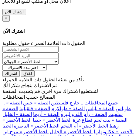
اعلان محل او مكتب للبيع او للايجار
اشترك الآن
×
اشترك الآن
الحقول ذات العلامة الحمراء حقول مطلوبة
اغلاق
اشتراك
تأكد من تعبئة الحقول ذات العلامة الحمراء
تم الاشتراك بنجاح, شكرا لك
لتستطيع الاشتراك مرة اخرى قم بتحديث الصفحة
المصالح حسب المحافظات
.. جميع المحافظات ..
خارج فلسطين
الضفة » جنين
الضفة »
طوباس
الضفة » نابلس
الضفة » طولكرم
الضفة » قلقيلية
الضفة »
سلفيت
الضفة » رام الله والبيره
الضفة » أريحا
الضفة » الخليل
الضفة » بيت لحم
قطاع غزة
الخط الأخضر » حيفا
الخط الأخضر »
رهط
الخط الأخضر » أم الفحم
الخط الأخضر » الناصرة
الخط
الأخضر » عكا ونهاريا
الخط الأخضر » الجليل
الخط الأخضر » مرج ابن