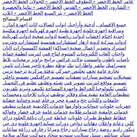
عامر
الخط الأخضر » البطوف
الخط الأخضر » الجولان
الخط الأخضر
» الشارون
الخط الأخضر » القدس
الخط الأخضر » نتانيا والخضيرة
الخط الأخضر » بئر السبع
الخط الأخضر » ايلات
اقسام المصالح
.. جميع الاقسام ..
أدخنة وأراجيل
ابواب
اتصالات
اثاث
اجهزة انذار
ومراقبة
اجهزة خلوية
اجهزة طبية
اجهزة كهربائية
اجهزة مكتبية
احذية
اختام
اخشاب
ادوات رياضية
ادوات صحية
ادوات كهربائية
ادوات منزلية
ادوية
ازهار
استشارات هندسية
استشارات وتدريب
استيراد وتصدير
اعمال صحية (سباكة)
اقمشة
اكسسوارات
البان
واجبان
العاب
الكترونيات
المنيوم
انتاج فني
انترنت
انظمة حماية
باصات
باطون واسمنت
بدلات عرائس
برابيج
براويز
برمجيات
بلاط
وسيراميك
بناشر واطارات
بنك
بوظة
بيطرة
تاجير سيارات
تامين
تجارة عامة
تحف
تخليص جمركي
تدفئة مركزية
ترجمة
تزيين
تسجيلات
تشحيم سيارات
تصفيات
تصميم جرافيكس
تصميم داخلي
تصميم مواقع انترنت
تصوير فني
تعبئة وتغليف
تعليم فن التجميل
تكسي
تكنولوجيا الخرائط واجهزة المساحة
تكييف وتبريد
تلفزيون
تنظيفات العامة
تنقية مياه وفلاتر
توظيف
ثريات
ثلاجات ومجمدات
جامعات وكليات
حج وعمرة
حجر ورخام
حديد وحدادة
حضانة
حفريات
حلويات
حيوانات ولوازمها
خدمات اكاديمية
خدمات تنظيف
خدمات جامعية
خدمات طلابية
خدمات عامة
خزف
خضار وفواكه
خطاط
خطوط طيران
خلويات
خياطة
خيزران
دباغة الجلود
دراي
كلين
دعاية واعلان
دهانات
دواجن
دورات صيانة اجهزة خلوية
دي جي
ديكور
راديو
روضة
زجاج سيارات
زجاج ومرايا
زخارف
زراعة
ساعات
ستائر
ستانلس ستيل
ستلايت
ستوديو
سجاد وموكيت
سلالم
سلامة