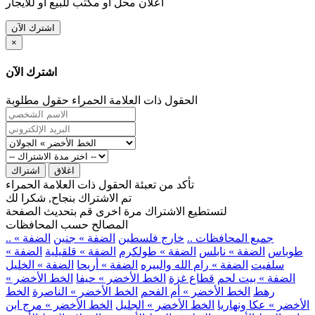
اعلان محل او مكتب للبيع او للايجار
اشترك الآن
×
اشترك الآن
الحقول ذات العلامة الحمراء حقول مطلوبة
اغلاق
اشتراك
تأكد من تعبئة الحقول ذات العلامة الحمراء
تم الاشتراك بنجاح, شكرا لك
لتستطيع الاشتراك مرة اخرى قم بتحديث الصفحة
المصالح حسب المحافظات
.. جميع المحافظات ..
خارج فلسطين
الضفة » جنين
الضفة »
طوباس
الضفة » نابلس
الضفة » طولكرم
الضفة » قلقيلية
الضفة »
سلفيت
الضفة » رام الله والبيره
الضفة » أريحا
الضفة » الخليل
الضفة » بيت لحم
قطاع غزة
الخط الأخضر » حيفا
الخط الأخضر »
رهط
الخط الأخضر » أم الفحم
الخط الأخضر » الناصرة
الخط
الأخضر » عكا ونهاريا
الخط الأخضر » الجليل
الخط الأخضر » مرج ابن