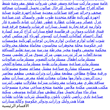
عامة
سوبرماركت
سياحة وسفر
شحن
شروات
شقق مفروشة
شنط
صالة افراح
صالون تجميل للرجال
صالون تجميل للسيدات
صحافة
صحف وجرائد
صرافة
صناعات معدنية
صيانة اجهزة خلوية
صيانة
اجهزة كهربائية
طاقة متجددة
طوب
طيور واسماك
عدد صناعية
عزل
عصائر ومرطبات
عطارة
عطور
عقارات
عناية بالبشرة
غاز
ولوازمه
غرفة تجارية
غسيل سيارات
فرشات واسفنج
فرقة فنية
فندق
قبانات وموازين
قرطاسية
قطع سيارات
كراج
كرميد
كسارة
كمال اجسام
كماليات السيارات
كمبيوتر
كهرباء
كوزمتكس
كوفي
شوب
لغات
لوازم حدادين
لوازم نجارين
لوحات كهربائية
مؤسسات
غير حكومية
مجلة
مجوهرات
محاسبون
محاماة
محطة محروقات
محكمة
محمص وقهوة
مخبز
مخرطة
مدرسة
مدرسة تعليم السياقة
مدينة العاب
مركز تدريب مهني
مركز تسوق
مركز تعليمي
مسبح
مستلزمات اطفال
مستلزمات التصوير
مستلزمات صالونات
مستلزمات صناعية
مستلزمات طبية
مستلزمات مصانع الحجر
مسرح
مسمكة
مشاريع صناعية
مشتل
مصاعد
مصنع
مصنوعات
ورقية
مطابخ
مطاحن
مطبعة
مطرزات وتراث شعبي
مطعم
معاصر
زيت الزيتون ولوازمها
معدات
معدات ثقيلة
معرض سيارات
معلم
سياقة نظري
مفروشات
مفروشات منزلية
مقاولات
مقهى انترنت
مكتب هندسي
مكتبة
ملابس
ملحمة
منتجع سياحي
منجرة
منسوجات
مواد بناء
مواد تجميل
مواد تنظيف
مواد غذائية
موسيقى
ميكنة
صناعية
نادي رياضي
نايلون
نايلون وبلاستيك
نثريات
نقابات
نقليات
هدايا
هيدروليك
وزارات ودوائر حكومية
وكالة سيارات
الأقسام الرئيسية