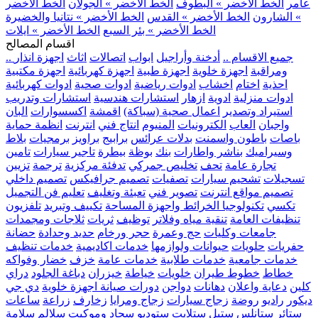
عامر
الخط الأخضر » البطوف
الخط الأخضر » الجولان
الخط الأخضر
» الشارون
الخط الأخضر » القدس
الخط الأخضر » نتانيا والخضيرة
الخط الأخضر » بئر السبع
الخط الأخضر » ايلات
اقسام المصالح
.. جميع الاقسام ..
أدخنة وأراجيل
ابواب
اتصالات
اثاث
اجهزة انذار
ومراقبة
اجهزة خلوية
اجهزة طبية
اجهزة كهربائية
اجهزة مكتبية
احذية
اختام
اخشاب
ادوات رياضية
ادوات صحية
ادوات كهربائية
ادوات منزلية
ادوية
ازهار
استشارات هندسية
استشارات وتدريب
استيراد وتصدير
اعمال صحية (سباكة)
اقمشة
اكسسوارات
البان
واجبان
العاب
الكترونيات
المنيوم
انتاج فني
انترنت
انظمة حماية
باصات
باطون واسمنت
بدلات عرائس
برابيج
براويز
برمجيات
بلاط
وسيراميك
بناشر واطارات
بنك
بوظة
بيطرة
تاجير سيارات
تامين
تجارة عامة
تحف
تخليص جمركي
تدفئة مركزية
ترجمة
تزيين
تسجيلات
تشحيم سيارات
تصفيات
تصميم جرافيكس
تصميم داخلي
تصميم مواقع انترنت
تصوير فني
تعبئة وتغليف
تعليم فن التجميل
تكسي
تكنولوجيا الخرائط واجهزة المساحة
تكييف وتبريد
تلفزيون
تنظيفات العامة
تنقية مياه وفلاتر
توظيف
ثريات
ثلاجات ومجمدات
جامعات وكليات
حج وعمرة
حجر ورخام
حديد وحدادة
حضانة
حفريات
حلويات
حيوانات ولوازمها
خدمات اكاديمية
خدمات تنظيف
خدمات جامعية
خدمات طلابية
خدمات عامة
خزف
خضار وفواكه
خطاط
خطوط طيران
خلويات
خياطة
خيزران
دباغة الجلود
دراي
كلين
دعاية واعلان
دهانات
دواجن
دورات صيانة اجهزة خلوية
دي جي
ديكور
راديو
روضة
زجاج سيارات
زجاج ومرايا
زخارف
زراعة
ساعات
ستائر
ستانلس ستيل
ستلايت
ستوديو
سجاد وموكيت
سلالم
سلامة