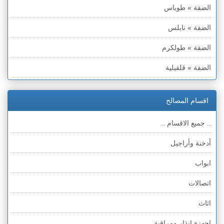
الضفة » طوباس
الضفة » نابلس
الضفة » طولكرم
الضفة » قلقيلية
الضفة » سلفيت
اقسام المصالح
الضفة » رام الله والبيره
.. جميع الاقسام ..
الضفة » أريحا
أدخنة وأراجيل
الضفة » الخليل
ابواب
الضفة » بيت لحم
اتصالات
قطاع غزة
اثاث
الخط الأخضر » حيفا
اجهزة انذار ومراقبة