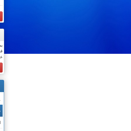
يم
قس
عن
.
خ
ا