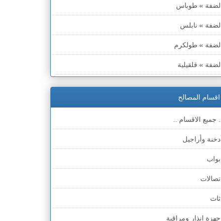
لضفة » طوباس
لضفة » نابلس
لضفة » طولكرم
لضفة » قلقيلية
لضفة » سلفيت
اقسام المصالح
لضفة » رام الله والبيره
. جميع الاقسام ..
لضفة » أريحا
دخنة وأراجيل
لضفة » الخليل
بواب
لضفة » بيت لحم
تصالات
طاع غزة
ثاث
لخط الأخضر » حيفا
جهزة انذار ومراقبة