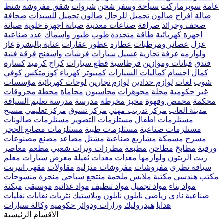
عامة
سوبرماركت
سياحة وسفر
شحن
شروات
شقق مفروشة
شنط
صالة افراح
صالون تجميل للرجال
صالون تجميل للسيدات
صحافة
صحف وجرائد
صرافة
صناعات معدنية
صيانة اجهزة خلوية
صيانة
اجهزة كهربائية
طاقة متجددة
طوب
طيور واسماك
عدد صناعية
عزل
عصائر ومرطبات
عطارة
عطور
عقارات
عناية بالبشرة
غاز
ولوازمه
غرفة تجارية
غسيل سيارات
فرشات واسفنج
فرقة فنية
فندق
قبانات وموازين
قرطاسية
قطع سيارات
كراج
كرميد
كسارة
كمال اجسام
كماليات السيارات
كمبيوتر
كهرباء
كوزمتكس
كوفي
شوب
لغات
لوازم حدادين
لوازم نجارين
لوحات كهربائية
مؤسسات
غير حكومية
مجلة
مجوهرات
محاسبون
محاماة
محطة محروقات
محكمة
محمص وقهوة
مخبز
مخرطة
مدرسة
مدرسة تعليم السياقة
مدينة العاب
مركز تدريب مهني
مركز تسوق
مركز تعليمي
مسبح
مستلزمات اطفال
مستلزمات التصوير
مستلزمات صالونات
مستلزمات صناعية
مستلزمات طبية
مستلزمات مصانع الحجر
مسرح
مسمكة
مشاريع صناعية
مشتل
مصاعد
مصنع
مصنوعات
ورقية
مطابخ
مطاحن
مطبعة
مطرزات وتراث شعبي
مطعم
معاصر
زيت الزيتون ولوازمها
معدات
معدات ثقيلة
معرض سيارات
معلم
سياقة نظري
مفروشات
مفروشات منزلية
مقاولات
مقهى انترنت
مكتب هندسي
مكتبة
ملابس
ملحمة
منتجع سياحي
منجرة
منسوجات
مواد بناء
مواد تجميل
مواد تنظيف
مواد غذائية
موسيقى
ميكنة
صناعية
نادي رياضي
نايلون
نايلون وبلاستيك
نثريات
نقابات
نقليات
هدايا
هيدروليك
وزارات ودوائر حكومية
وكالة سيارات
الأقسام الرئيسية