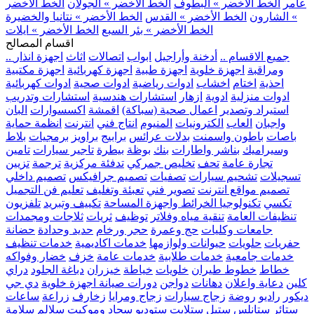
عامر
الخط الأخضر » البطوف
الخط الأخضر » الجولان
الخط الأخضر
» الشارون
الخط الأخضر » القدس
الخط الأخضر » نتانيا والخضيرة
الخط الأخضر » بئر السبع
الخط الأخضر » ايلات
اقسام المصالح
.. جميع الاقسام ..
أدخنة وأراجيل
ابواب
اتصالات
اثاث
اجهزة انذار
ومراقبة
اجهزة خلوية
اجهزة طبية
اجهزة كهربائية
اجهزة مكتبية
احذية
اختام
اخشاب
ادوات رياضية
ادوات صحية
ادوات كهربائية
ادوات منزلية
ادوية
ازهار
استشارات هندسية
استشارات وتدريب
استيراد وتصدير
اعمال صحية (سباكة)
اقمشة
اكسسوارات
البان
واجبان
العاب
الكترونيات
المنيوم
انتاج فني
انترنت
انظمة حماية
باصات
باطون واسمنت
بدلات عرائس
برابيج
براويز
برمجيات
بلاط
وسيراميك
بناشر واطارات
بنك
بوظة
بيطرة
تاجير سيارات
تامين
تجارة عامة
تحف
تخليص جمركي
تدفئة مركزية
ترجمة
تزيين
تسجيلات
تشحيم سيارات
تصفيات
تصميم جرافيكس
تصميم داخلي
تصميم مواقع انترنت
تصوير فني
تعبئة وتغليف
تعليم فن التجميل
تكسي
تكنولوجيا الخرائط واجهزة المساحة
تكييف وتبريد
تلفزيون
تنظيفات العامة
تنقية مياه وفلاتر
توظيف
ثريات
ثلاجات ومجمدات
جامعات وكليات
حج وعمرة
حجر ورخام
حديد وحدادة
حضانة
حفريات
حلويات
حيوانات ولوازمها
خدمات اكاديمية
خدمات تنظيف
خدمات جامعية
خدمات طلابية
خدمات عامة
خزف
خضار وفواكه
خطاط
خطوط طيران
خلويات
خياطة
خيزران
دباغة الجلود
دراي
كلين
دعاية واعلان
دهانات
دواجن
دورات صيانة اجهزة خلوية
دي جي
ديكور
راديو
روضة
زجاج سيارات
زجاج ومرايا
زخارف
زراعة
ساعات
ستائر
ستانلس ستيل
ستلايت
ستوديو
سجاد وموكيت
سلالم
سلامة