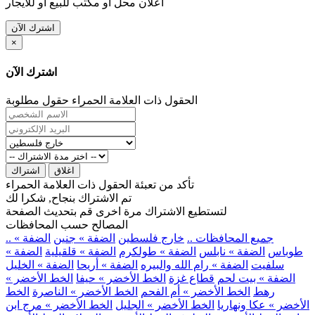
اعلان محل او مكتب للبيع او للايجار
اشترك الآن
×
اشترك الآن
الحقول ذات العلامة الحمراء حقول مطلوبة
اغلاق
اشتراك
تأكد من تعبئة الحقول ذات العلامة الحمراء
تم الاشتراك بنجاح, شكرا لك
لتستطيع الاشتراك مرة اخرى قم بتحديث الصفحة
المصالح حسب المحافظات
.. جميع المحافظات ..
خارج فلسطين
الضفة » جنين
الضفة »
طوباس
الضفة » نابلس
الضفة » طولكرم
الضفة » قلقيلية
الضفة »
سلفيت
الضفة » رام الله والبيره
الضفة » أريحا
الضفة » الخليل
الضفة » بيت لحم
قطاع غزة
الخط الأخضر » حيفا
الخط الأخضر »
رهط
الخط الأخضر » أم الفحم
الخط الأخضر » الناصرة
الخط
الأخضر » عكا ونهاريا
الخط الأخضر » الجليل
الخط الأخضر » مرج ابن