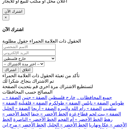
اعلان محل او مكتب للبيع او للايجار
اشترك الآن
×
اشترك الآن
الحقول ذات العلامة الحمراء حقول مطلوبة
اغلاق
اشتراك
تأكد من تعبئة الحقول ذات العلامة الحمراء
تم الاشتراك بنجاح, شكرا لك
لتستطيع الاشتراك مرة اخرى قم بتحديث الصفحة
المصالح حسب المحافظات
.. جميع المحافظات ..
خارج فلسطين
الضفة » جنين
الضفة »
طوباس
الضفة » نابلس
الضفة » طولكرم
الضفة » قلقيلية
الضفة »
سلفيت
الضفة » رام الله والبيره
الضفة » أريحا
الضفة » الخليل
الضفة » بيت لحم
قطاع غزة
الخط الأخضر » حيفا
الخط الأخضر »
رهط
الخط الأخضر » أم الفحم
الخط الأخضر » الناصرة
الخط
الأخضر » عكا ونهاريا
الخط الأخضر » الجليل
الخط الأخضر » مرج ابن