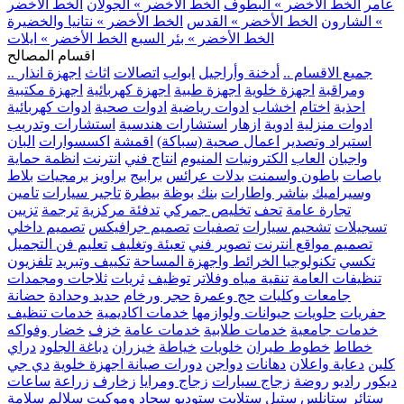
عامر
الخط الأخضر » البطوف
الخط الأخضر » الجولان
الخط الأخضر
» الشارون
الخط الأخضر » القدس
الخط الأخضر » نتانيا والخضيرة
الخط الأخضر » بئر السبع
الخط الأخضر » ايلات
اقسام المصالح
.. جميع الاقسام ..
أدخنة وأراجيل
ابواب
اتصالات
اثاث
اجهزة انذار
ومراقبة
اجهزة خلوية
اجهزة طبية
اجهزة كهربائية
اجهزة مكتبية
احذية
اختام
اخشاب
ادوات رياضية
ادوات صحية
ادوات كهربائية
ادوات منزلية
ادوية
ازهار
استشارات هندسية
استشارات وتدريب
استيراد وتصدير
اعمال صحية (سباكة)
اقمشة
اكسسوارات
البان
واجبان
العاب
الكترونيات
المنيوم
انتاج فني
انترنت
انظمة حماية
باصات
باطون واسمنت
بدلات عرائس
برابيج
براويز
برمجيات
بلاط
وسيراميك
بناشر واطارات
بنك
بوظة
بيطرة
تاجير سيارات
تامين
تجارة عامة
تحف
تخليص جمركي
تدفئة مركزية
ترجمة
تزيين
تسجيلات
تشحيم سيارات
تصفيات
تصميم جرافيكس
تصميم داخلي
تصميم مواقع انترنت
تصوير فني
تعبئة وتغليف
تعليم فن التجميل
تكسي
تكنولوجيا الخرائط واجهزة المساحة
تكييف وتبريد
تلفزيون
تنظيفات العامة
تنقية مياه وفلاتر
توظيف
ثريات
ثلاجات ومجمدات
جامعات وكليات
حج وعمرة
حجر ورخام
حديد وحدادة
حضانة
حفريات
حلويات
حيوانات ولوازمها
خدمات اكاديمية
خدمات تنظيف
خدمات جامعية
خدمات طلابية
خدمات عامة
خزف
خضار وفواكه
خطاط
خطوط طيران
خلويات
خياطة
خيزران
دباغة الجلود
دراي
كلين
دعاية واعلان
دهانات
دواجن
دورات صيانة اجهزة خلوية
دي جي
ديكور
راديو
روضة
زجاج سيارات
زجاج ومرايا
زخارف
زراعة
ساعات
ستائر
ستانلس ستيل
ستلايت
ستوديو
سجاد وموكيت
سلالم
سلامة