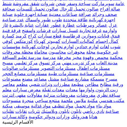
عامة
سوبرماركت
سياحة وسفر
شحن
شروات
شقق مفروشة
شنط
صالة افراح
صالون تجميل للرجال
صالون تجميل للسيدات
صحافة
صحف وجرائد
صرافة
صناعات معدنية
صيانة اجهزة خلوية
صيانة
اجهزة كهربائية
طاقة متجددة
طوب
طيور واسماك
عدد صناعية
عزل
عصائر ومرطبات
عطارة
عطور
عقارات
عناية بالبشرة
غاز
ولوازمه
غرفة تجارية
غسيل سيارات
فرشات واسفنج
فرقة فنية
فندق
قبانات وموازين
قرطاسية
قطع سيارات
كراج
كرميد
كسارة
كمال اجسام
كماليات السيارات
كمبيوتر
كهرباء
كوزمتكس
كوفي
شوب
لغات
لوازم حدادين
لوازم نجارين
لوحات كهربائية
مؤسسات
غير حكومية
مجلة
مجوهرات
محاسبون
محاماة
محطة محروقات
محكمة
محمص وقهوة
مخبز
مخرطة
مدرسة
مدرسة تعليم السياقة
مدينة العاب
مركز تدريب مهني
مركز تسوق
مركز تعليمي
مسبح
مستلزمات اطفال
مستلزمات التصوير
مستلزمات صالونات
مستلزمات صناعية
مستلزمات طبية
مستلزمات مصانع الحجر
مسرح
مسمكة
مشاريع صناعية
مشتل
مصاعد
مصنع
مصنوعات
ورقية
مطابخ
مطاحن
مطبعة
مطرزات وتراث شعبي
مطعم
معاصر
زيت الزيتون ولوازمها
معدات
معدات ثقيلة
معرض سيارات
معلم
سياقة نظري
مفروشات
مفروشات منزلية
مقاولات
مقهى انترنت
مكتب هندسي
مكتبة
ملابس
ملحمة
منتجع سياحي
منجرة
منسوجات
مواد بناء
مواد تجميل
مواد تنظيف
مواد غذائية
موسيقى
ميكنة
صناعية
نادي رياضي
نايلون
نايلون وبلاستيك
نثريات
نقابات
نقليات
هدايا
هيدروليك
وزارات ودوائر حكومية
وكالة سيارات
الأقسام الرئيسية