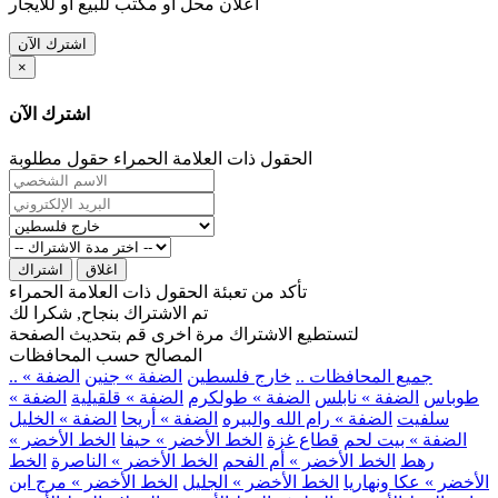
اعلان محل او مكتب للبيع او للايجار
اشترك الآن
×
اشترك الآن
الحقول ذات العلامة الحمراء حقول مطلوبة
اغلاق
اشتراك
تأكد من تعبئة الحقول ذات العلامة الحمراء
تم الاشتراك بنجاح, شكرا لك
لتستطيع الاشتراك مرة اخرى قم بتحديث الصفحة
المصالح حسب المحافظات
.. جميع المحافظات ..
خارج فلسطين
الضفة » جنين
الضفة »
طوباس
الضفة » نابلس
الضفة » طولكرم
الضفة » قلقيلية
الضفة »
سلفيت
الضفة » رام الله والبيره
الضفة » أريحا
الضفة » الخليل
الضفة » بيت لحم
قطاع غزة
الخط الأخضر » حيفا
الخط الأخضر »
رهط
الخط الأخضر » أم الفحم
الخط الأخضر » الناصرة
الخط
الأخضر » عكا ونهاريا
الخط الأخضر » الجليل
الخط الأخضر » مرج ابن