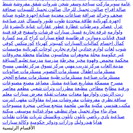
عامة
سوبرماركت
سياحة وسفر
شحن
شروات
شقق مفروشة
شنط
صالة افراح
صالون تجميل للرجال
صالون تجميل للسيدات
صحافة
صحف وجرائد
صرافة
صناعات معدنية
صيانة اجهزة خلوية
صيانة
اجهزة كهربائية
طاقة متجددة
طوب
طيور واسماك
عدد صناعية
عزل
عصائر ومرطبات
عطارة
عطور
عقارات
عناية بالبشرة
غاز
ولوازمه
غرفة تجارية
غسيل سيارات
فرشات واسفنج
فرقة فنية
فندق
قبانات وموازين
قرطاسية
قطع سيارات
كراج
كرميد
كسارة
كمال اجسام
كماليات السيارات
كمبيوتر
كهرباء
كوزمتكس
كوفي
شوب
لغات
لوازم حدادين
لوازم نجارين
لوحات كهربائية
مؤسسات
غير حكومية
مجلة
مجوهرات
محاسبون
محاماة
محطة محروقات
محكمة
محمص وقهوة
مخبز
مخرطة
مدرسة
مدرسة تعليم السياقة
مدينة العاب
مركز تدريب مهني
مركز تسوق
مركز تعليمي
مسبح
مستلزمات اطفال
مستلزمات التصوير
مستلزمات صالونات
مستلزمات صناعية
مستلزمات طبية
مستلزمات مصانع الحجر
مسرح
مسمكة
مشاريع صناعية
مشتل
مصاعد
مصنع
مصنوعات
ورقية
مطابخ
مطاحن
مطبعة
مطرزات وتراث شعبي
مطعم
معاصر
زيت الزيتون ولوازمها
معدات
معدات ثقيلة
معرض سيارات
معلم
سياقة نظري
مفروشات
مفروشات منزلية
مقاولات
مقهى انترنت
مكتب هندسي
مكتبة
ملابس
ملحمة
منتجع سياحي
منجرة
منسوجات
مواد بناء
مواد تجميل
مواد تنظيف
مواد غذائية
موسيقى
ميكنة
صناعية
نادي رياضي
نايلون
نايلون وبلاستيك
نثريات
نقابات
نقليات
هدايا
هيدروليك
وزارات ودوائر حكومية
وكالة سيارات
الأقسام الرئيسية