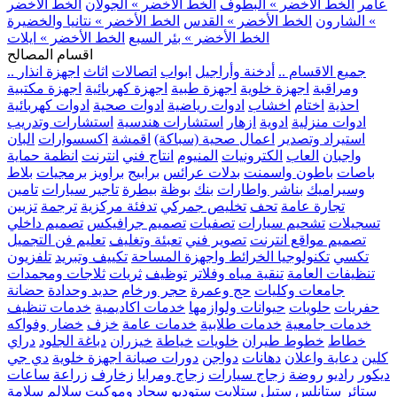
عامر
الخط الأخضر » البطوف
الخط الأخضر » الجولان
الخط الأخضر
» الشارون
الخط الأخضر » القدس
الخط الأخضر » نتانيا والخضيرة
الخط الأخضر » بئر السبع
الخط الأخضر » ايلات
اقسام المصالح
.. جميع الاقسام ..
أدخنة وأراجيل
ابواب
اتصالات
اثاث
اجهزة انذار
ومراقبة
اجهزة خلوية
اجهزة طبية
اجهزة كهربائية
اجهزة مكتبية
احذية
اختام
اخشاب
ادوات رياضية
ادوات صحية
ادوات كهربائية
ادوات منزلية
ادوية
ازهار
استشارات هندسية
استشارات وتدريب
استيراد وتصدير
اعمال صحية (سباكة)
اقمشة
اكسسوارات
البان
واجبان
العاب
الكترونيات
المنيوم
انتاج فني
انترنت
انظمة حماية
باصات
باطون واسمنت
بدلات عرائس
برابيج
براويز
برمجيات
بلاط
وسيراميك
بناشر واطارات
بنك
بوظة
بيطرة
تاجير سيارات
تامين
تجارة عامة
تحف
تخليص جمركي
تدفئة مركزية
ترجمة
تزيين
تسجيلات
تشحيم سيارات
تصفيات
تصميم جرافيكس
تصميم داخلي
تصميم مواقع انترنت
تصوير فني
تعبئة وتغليف
تعليم فن التجميل
تكسي
تكنولوجيا الخرائط واجهزة المساحة
تكييف وتبريد
تلفزيون
تنظيفات العامة
تنقية مياه وفلاتر
توظيف
ثريات
ثلاجات ومجمدات
جامعات وكليات
حج وعمرة
حجر ورخام
حديد وحدادة
حضانة
حفريات
حلويات
حيوانات ولوازمها
خدمات اكاديمية
خدمات تنظيف
خدمات جامعية
خدمات طلابية
خدمات عامة
خزف
خضار وفواكه
خطاط
خطوط طيران
خلويات
خياطة
خيزران
دباغة الجلود
دراي
كلين
دعاية واعلان
دهانات
دواجن
دورات صيانة اجهزة خلوية
دي جي
ديكور
راديو
روضة
زجاج سيارات
زجاج ومرايا
زخارف
زراعة
ساعات
ستائر
ستانلس ستيل
ستلايت
ستوديو
سجاد وموكيت
سلالم
سلامة