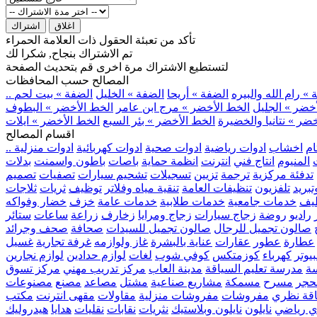
اغلاق
اشتراك
تأكد من تعبئة الحقول ذات العلامة الحمراء
تم الاشتراك بنجاح, شكرا لك
لتستطيع الاشتراك مرة اخرى قم بتحديث الصفحة
المصالح حسب المحافظات
» رام الله والبيره
الضفة » أريحا
الضفة » الخليل
الضفة » بيت لحم
خضر » الجليل
الخط الأخضر » مرج ابن عامر
الخط الأخضر » البطوف
ضر » نتانيا والخضيرة
الخط الأخضر » بئر السبع
الخط الأخضر » ايلات
اقسام المصالح
ام
اخشاب
ادوات رياضية
ادوات صحية
ادوات كهربائية
ادوات منزلية
المنيوم
انتاج فني
انترنت
انظمة حماية
باصات
باطون واسمنت
بدلات
تدفئة مركزية
ترجمة
تزيين
تسجيلات
تشحيم سيارات
تصفيات
تصميم
بريد
تلفزيون
تنظيفات العامة
تنقية مياه وفلاتر
توظيف
ثريات
ثلاجات
يف
خدمات جامعية
خدمات طلابية
خدمات عامة
خزف
خضار وفواكه
راديو
روضة
زجاج سيارات
زجاج ومرايا
زخارف
زراعة
ساعات
ستائر
صالون تجميل للرجال
صالون تجميل للسيدات
صحافة
صحف وجرائد
عطارة
عطور
عقارات
عناية بالبشرة
غاز ولوازمه
غرفة تجارية
غسيل
يوتر
كهرباء
كوزمتكس
كوفي شوب
لغات
لوازم حدادين
لوازم نجارين
ة
مدرسة تعليم السياقة
مدينة العاب
مركز تدريب مهني
مركز تسوق
حجر
مسرح
مسمكة
مشاريع صناعية
مشتل
مصاعد
مصنع
مصنوعات
اقة نظري
مفروشات
مفروشات منزلية
مقاولات
مقهى انترنت
مكتب
ي رياضي
نايلون
نايلون وبلاستيك
نثريات
نقابات
نقليات
هدايا
هيدروليك