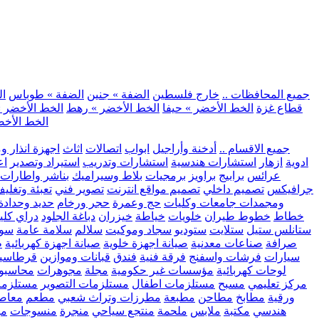
.. جميع المحافظات ..
خارج فلسطين
الضفة » جنين
الضفة » طوباس
ال
قطاع غزة
الخط الأخضر » حيفا
الخط الأخضر » رهط
الخط الأخضر »
الخط الأخض
.. جميع الاقسام ..
أدخنة وأراجيل
ابواب
اتصالات
اثاث
اجهزة انذار و
ادوية
ازهار
استشارات هندسية
استشارات وتدريب
استيراد وتصدير
اع
عرائس
برابيج
براويز
برمجيات
بلاط وسيراميك
بناشر واطارات
جرافيكس
تصميم داخلي
تصميم مواقع انترنت
تصوير فني
تعبئة وتغلي
ومجمدات
جامعات وكليات
حج وعمرة
حجر ورخام
حديد وحدادة
خطاط
خطوط طيران
خلويات
خياطة
خيزران
دباغة الجلود
دراي كلي
ستانلس ستيل
ستلايت
ستوديو
سجاد وموكيت
سلالم
سلامة عامة
سوب
صرافة
صناعات معدنية
صيانة اجهزة خلوية
صيانة اجهزة كهربائية
ط
سيارات
فرشات واسفنج
فرقة فنية
فندق
قبانات وموازين
قرطاسي
لوحات كهربائية
مؤسسات غير حكومية
مجلة
مجوهرات
محاسبو
مركز تعليمي
مسبح
مستلزمات اطفال
مستلزمات التصوير
مستلزما
ورقية
مطابخ
مطاحن
مطبعة
مطرزات وتراث شعبي
مطعم
معاصر
هندسي
مكتبة
ملابس
ملحمة
منتجع سياحي
منجرة
منسوجات
مو