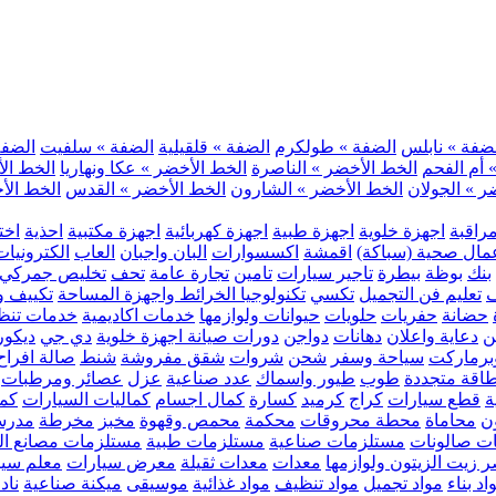
ضفة » نابلس
الضفة » طولكرم
الضفة » قلقيلية
الضفة » سلفيت
الضفة 
 أم الفحم
الخط الأخضر » الناصرة
الخط الأخضر » عكا ونهاريا
الخط الأ
ر » الجولان
الخط الأخضر » الشارون
الخط الأخضر » القدس
الخط الأخ
مراقبة
اجهزة خلوية
اجهزة طبية
اجهزة كهربائية
اجهزة مكتبية
احذية
اخت
مال صحية (سباكة)
اقمشة
اكسسوارات
البان واجبان
العاب
الكترونيات
بنك
بوظة
بيطرة
تاجير سيارات
تامين
تجارة عامة
تحف
تخليص جمركي
ف
تعليم فن التجميل
تكسي
تكنولوجيا الخرائط واجهزة المساحة
تكييف وت
حضانة
حفريات
حلويات
حيوانات ولوازمها
خدمات اكاديمية
خدمات تنظ
ن
دعاية واعلان
دهانات
دواجن
دورات صيانة اجهزة خلوية
دي جي
ديكور
رماركت
سياحة وسفر
شحن
شروات
شقق مفروشة
شنط
صالة افراح
اقة متجددة
طوب
طيور واسماك
عدد صناعية
عزل
عصائر ومرطبات
ة
قطع سيارات
كراج
كرميد
كسارة
كمال اجسام
كماليات السيارات
كمب
ن
محاماة
محطة محروقات
محكمة
محمص وقهوة
مخبز
مخرطة
مدرس
ت صالونات
مستلزمات صناعية
مستلزمات طبية
مستلزمات مصانع ال
 زيت الزيتون ولوازمها
معدات
معدات ثقيلة
معرض سيارات
معلم سي
اد بناء
مواد تجميل
مواد تنظيف
مواد غذائية
موسيقى
ميكنة صناعية
ناد