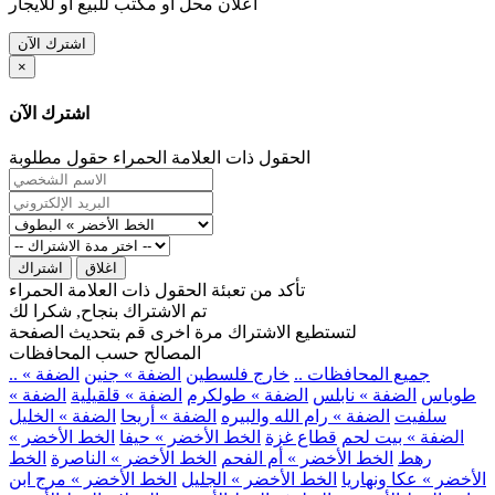
اعلان محل او مكتب للبيع او للايجار
اشترك الآن
×
اشترك الآن
الحقول ذات العلامة الحمراء حقول مطلوبة
اغلاق
اشتراك
تأكد من تعبئة الحقول ذات العلامة الحمراء
تم الاشتراك بنجاح, شكرا لك
لتستطيع الاشتراك مرة اخرى قم بتحديث الصفحة
المصالح حسب المحافظات
.. جميع المحافظات ..
خارج فلسطين
الضفة » جنين
الضفة »
طوباس
الضفة » نابلس
الضفة » طولكرم
الضفة » قلقيلية
الضفة »
سلفيت
الضفة » رام الله والبيره
الضفة » أريحا
الضفة » الخليل
الضفة » بيت لحم
قطاع غزة
الخط الأخضر » حيفا
الخط الأخضر »
رهط
الخط الأخضر » أم الفحم
الخط الأخضر » الناصرة
الخط
الأخضر » عكا ونهاريا
الخط الأخضر » الجليل
الخط الأخضر » مرج ابن