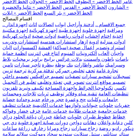
عامر
الخط الأخضر » البطوف
الخط الأخضر » الجولان
الخط الأخضر
» الشارون
الخط الأخضر » القدس
الخط الأخضر » نتانيا والخضيرة
الخط الأخضر » بئر السبع
الخط الأخضر » ايلات
اقسام المصالح
.. جميع الاقسام ..
أدخنة وأراجيل
ابواب
اتصالات
اثاث
اجهزة انذار
ومراقبة
اجهزة خلوية
اجهزة طبية
اجهزة كهربائية
اجهزة مكتبية
احذية
اختام
اخشاب
ادوات رياضية
ادوات صحية
ادوات كهربائية
ادوات منزلية
ادوية
ازهار
استشارات هندسية
استشارات وتدريب
استيراد وتصدير
اعمال صحية (سباكة)
اقمشة
اكسسوارات
البان
واجبان
العاب
الكترونيات
المنيوم
انتاج فني
انترنت
انظمة حماية
باصات
باطون واسمنت
بدلات عرائس
برابيج
براويز
برمجيات
بلاط
وسيراميك
بناشر واطارات
بنك
بوظة
بيطرة
تاجير سيارات
تامين
تجارة عامة
تحف
تخليص جمركي
تدفئة مركزية
ترجمة
تزيين
تسجيلات
تشحيم سيارات
تصفيات
تصميم جرافيكس
تصميم داخلي
تصميم مواقع انترنت
تصوير فني
تعبئة وتغليف
تعليم فن التجميل
تكسي
تكنولوجيا الخرائط واجهزة المساحة
تكييف وتبريد
تلفزيون
تنظيفات العامة
تنقية مياه وفلاتر
توظيف
ثريات
ثلاجات ومجمدات
جامعات وكليات
حج وعمرة
حجر ورخام
حديد وحدادة
حضانة
حفريات
حلويات
حيوانات ولوازمها
خدمات اكاديمية
خدمات تنظيف
خدمات جامعية
خدمات طلابية
خدمات عامة
خزف
خضار وفواكه
خطاط
خطوط طيران
خلويات
خياطة
خيزران
دباغة الجلود
دراي
كلين
دعاية واعلان
دهانات
دواجن
دورات صيانة اجهزة خلوية
دي جي
ديكور
راديو
روضة
زجاج سيارات
زجاج ومرايا
زخارف
زراعة
ساعات
ستائر
ستانلس ستيل
ستلايت
ستوديو
سجاد وموكيت
سلالم
سلامة