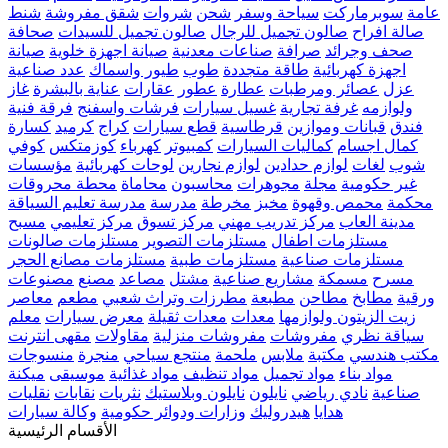
عامة
سوبرماركت
سياحة وسفر
شحن
شروات
شقق مفروشة
شنط
صالة افراح
صالون تجميل للرجال
صالون تجميل للسيدات
صحافة
صحف وجرائد
صرافة
صناعات معدنية
صيانة اجهزة خلوية
صيانة
اجهزة كهربائية
طاقة متجددة
طوب
طيور واسماك
عدد صناعية
عزل
عصائر ومرطبات
عطارة
عطور
عقارات
عناية بالبشرة
غاز
ولوازمه
غرفة تجارية
غسيل سيارات
فرشات واسفنج
فرقة فنية
فندق
قبانات وموازين
قرطاسية
قطع سيارات
كراج
كرميد
كسارة
كمال اجسام
كماليات السيارات
كمبيوتر
كهرباء
كوزمتكس
كوفي
شوب
لغات
لوازم حدادين
لوازم نجارين
لوحات كهربائية
مؤسسات
غير حكومية
مجلة
مجوهرات
محاسبون
محاماة
محطة محروقات
محكمة
محمص وقهوة
مخبز
مخرطة
مدرسة
مدرسة تعليم السياقة
مدينة العاب
مركز تدريب مهني
مركز تسوق
مركز تعليمي
مسبح
مستلزمات اطفال
مستلزمات التصوير
مستلزمات صالونات
مستلزمات صناعية
مستلزمات طبية
مستلزمات مصانع الحجر
مسرح
مسمكة
مشاريع صناعية
مشتل
مصاعد
مصنع
مصنوعات
ورقية
مطابخ
مطاحن
مطبعة
مطرزات وتراث شعبي
مطعم
معاصر
زيت الزيتون ولوازمها
معدات
معدات ثقيلة
معرض سيارات
معلم
سياقة نظري
مفروشات
مفروشات منزلية
مقاولات
مقهى انترنت
مكتب هندسي
مكتبة
ملابس
ملحمة
منتجع سياحي
منجرة
منسوجات
مواد بناء
مواد تجميل
مواد تنظيف
مواد غذائية
موسيقى
ميكنة
صناعية
نادي رياضي
نايلون
نايلون وبلاستيك
نثريات
نقابات
نقليات
هدايا
هيدروليك
وزارات ودوائر حكومية
وكالة سيارات
الأقسام الرئيسية