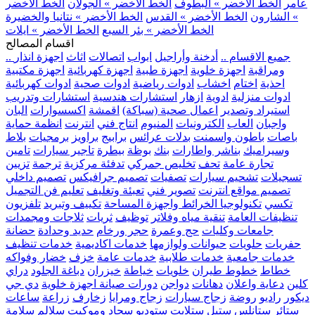
عامر
الخط الأخضر » البطوف
الخط الأخضر » الجولان
الخط الأخضر
» الشارون
الخط الأخضر » القدس
الخط الأخضر » نتانيا والخضيرة
الخط الأخضر » بئر السبع
الخط الأخضر » ايلات
اقسام المصالح
.. جميع الاقسام ..
أدخنة وأراجيل
ابواب
اتصالات
اثاث
اجهزة انذار
ومراقبة
اجهزة خلوية
اجهزة طبية
اجهزة كهربائية
اجهزة مكتبية
احذية
اختام
اخشاب
ادوات رياضية
ادوات صحية
ادوات كهربائية
ادوات منزلية
ادوية
ازهار
استشارات هندسية
استشارات وتدريب
استيراد وتصدير
اعمال صحية (سباكة)
اقمشة
اكسسوارات
البان
واجبان
العاب
الكترونيات
المنيوم
انتاج فني
انترنت
انظمة حماية
باصات
باطون واسمنت
بدلات عرائس
برابيج
براويز
برمجيات
بلاط
وسيراميك
بناشر واطارات
بنك
بوظة
بيطرة
تاجير سيارات
تامين
تجارة عامة
تحف
تخليص جمركي
تدفئة مركزية
ترجمة
تزيين
تسجيلات
تشحيم سيارات
تصفيات
تصميم جرافيكس
تصميم داخلي
تصميم مواقع انترنت
تصوير فني
تعبئة وتغليف
تعليم فن التجميل
تكسي
تكنولوجيا الخرائط واجهزة المساحة
تكييف وتبريد
تلفزيون
تنظيفات العامة
تنقية مياه وفلاتر
توظيف
ثريات
ثلاجات ومجمدات
جامعات وكليات
حج وعمرة
حجر ورخام
حديد وحدادة
حضانة
حفريات
حلويات
حيوانات ولوازمها
خدمات اكاديمية
خدمات تنظيف
خدمات جامعية
خدمات طلابية
خدمات عامة
خزف
خضار وفواكه
خطاط
خطوط طيران
خلويات
خياطة
خيزران
دباغة الجلود
دراي
كلين
دعاية واعلان
دهانات
دواجن
دورات صيانة اجهزة خلوية
دي جي
ديكور
راديو
روضة
زجاج سيارات
زجاج ومرايا
زخارف
زراعة
ساعات
ستائر
ستانلس ستيل
ستلايت
ستوديو
سجاد وموكيت
سلالم
سلامة