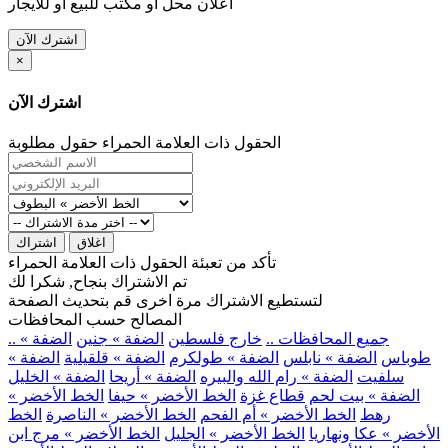
اعلان محل او مكتب للبيع او للايجار
اشترك الآن
×
اشترك الآن
الحقول ذات العلامة الحمراء حقول مطلوبة
اغلاق
اشتراك
تأكد من تعبئة الحقول ذات العلامة الحمراء
تم الاشتراك بنجاح, شكرا لك
لتستطيع الاشتراك مرة اخرى قم بتحديث الصفحة
المصالح حسب المحافظات
.. جميع المحافظات ..
خارج فلسطين
الضفة » جنين
الضفة »
طوباس
الضفة » نابلس
الضفة » طولكرم
الضفة » قلقيلية
الضفة »
سلفيت
الضفة » رام الله والبيره
الضفة » أريحا
الضفة » الخليل
الضفة » بيت لحم
قطاع غزة
الخط الأخضر » حيفا
الخط الأخضر »
رهط
الخط الأخضر » أم الفحم
الخط الأخضر » الناصرة
الخط
الأخضر » عكا ونهاريا
الخط الأخضر » الجليل
الخط الأخضر » مرج ابن