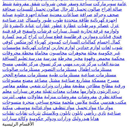
عامة
سوبرماركت
سياحة وسفر
شحن
شروات
شقق مفروشة
شنط
صالة افراح
صالون تجميل للرجال
صالون تجميل للسيدات
صحافة
صحف وجرائد
صرافة
صناعات معدنية
صيانة اجهزة خلوية
صيانة
اجهزة كهربائية
طاقة متجددة
طوب
طيور واسماك
عدد صناعية
عزل
عصائر ومرطبات
عطارة
عطور
عقارات
عناية بالبشرة
غاز
ولوازمه
غرفة تجارية
غسيل سيارات
فرشات واسفنج
فرقة فنية
فندق
قبانات وموازين
قرطاسية
قطع سيارات
كراج
كرميد
كسارة
كمال اجسام
كماليات السيارات
كمبيوتر
كهرباء
كوزمتكس
كوفي
شوب
لغات
لوازم حدادين
لوازم نجارين
لوحات كهربائية
مؤسسات
غير حكومية
مجلة
مجوهرات
محاسبون
محاماة
محطة محروقات
محكمة
محمص وقهوة
مخبز
مخرطة
مدرسة
مدرسة تعليم السياقة
مدينة العاب
مركز تدريب مهني
مركز تسوق
مركز تعليمي
مسبح
مستلزمات اطفال
مستلزمات التصوير
مستلزمات صالونات
مستلزمات صناعية
مستلزمات طبية
مستلزمات مصانع الحجر
مسرح
مسمكة
مشاريع صناعية
مشتل
مصاعد
مصنع
مصنوعات
ورقية
مطابخ
مطاحن
مطبعة
مطرزات وتراث شعبي
مطعم
معاصر
زيت الزيتون ولوازمها
معدات
معدات ثقيلة
معرض سيارات
معلم
سياقة نظري
مفروشات
مفروشات منزلية
مقاولات
مقهى انترنت
مكتب هندسي
مكتبة
ملابس
ملحمة
منتجع سياحي
منجرة
منسوجات
مواد بناء
مواد تجميل
مواد تنظيف
مواد غذائية
موسيقى
ميكنة
صناعية
نادي رياضي
نايلون
نايلون وبلاستيك
نثريات
نقابات
نقليات
هدايا
هيدروليك
وزارات ودوائر حكومية
وكالة سيارات
الأقسام الرئيسية