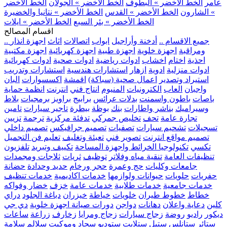
عامر
الخط الأخضر » البطوف
الخط الأخضر » الجولان
الخط الأخضر
» الشارون
الخط الأخضر » القدس
الخط الأخضر » نتانيا والخضيرة
الخط الأخضر » بئر السبع
الخط الأخضر » ايلات
اقسام المصالح
.. جميع الاقسام ..
أدخنة وأراجيل
ابواب
اتصالات
اثاث
اجهزة انذار
ومراقبة
اجهزة خلوية
اجهزة طبية
اجهزة كهربائية
اجهزة مكتبية
احذية
اختام
اخشاب
ادوات رياضية
ادوات صحية
ادوات كهربائية
ادوات منزلية
ادوية
ازهار
استشارات هندسية
استشارات وتدريب
استيراد وتصدير
اعمال صحية (سباكة)
اقمشة
اكسسوارات
البان
واجبان
العاب
الكترونيات
المنيوم
انتاج فني
انترنت
انظمة حماية
باصات
باطون واسمنت
بدلات عرائس
برابيج
براويز
برمجيات
بلاط
وسيراميك
بناشر واطارات
بنك
بوظة
بيطرة
تاجير سيارات
تامين
تجارة عامة
تحف
تخليص جمركي
تدفئة مركزية
ترجمة
تزيين
تسجيلات
تشحيم سيارات
تصفيات
تصميم جرافيكس
تصميم داخلي
تصميم مواقع انترنت
تصوير فني
تعبئة وتغليف
تعليم فن التجميل
تكسي
تكنولوجيا الخرائط واجهزة المساحة
تكييف وتبريد
تلفزيون
تنظيفات العامة
تنقية مياه وفلاتر
توظيف
ثريات
ثلاجات ومجمدات
جامعات وكليات
حج وعمرة
حجر ورخام
حديد وحدادة
حضانة
حفريات
حلويات
حيوانات ولوازمها
خدمات اكاديمية
خدمات تنظيف
خدمات جامعية
خدمات طلابية
خدمات عامة
خزف
خضار وفواكه
خطاط
خطوط طيران
خلويات
خياطة
خيزران
دباغة الجلود
دراي
كلين
دعاية واعلان
دهانات
دواجن
دورات صيانة اجهزة خلوية
دي جي
ديكور
راديو
روضة
زجاج سيارات
زجاج ومرايا
زخارف
زراعة
ساعات
ستائر
ستانلس ستيل
ستلايت
ستوديو
سجاد وموكيت
سلالم
سلامة