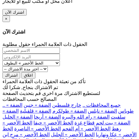
اعلان محل او مكتب للبيع او للايجار
اشترك الآن
×
اشترك الآن
الحقول ذات العلامة الحمراء حقول مطلوبة
اغلاق
اشتراك
تأكد من تعبئة الحقول ذات العلامة الحمراء
تم الاشتراك بنجاح, شكرا لك
لتستطيع الاشتراك مرة اخرى قم بتحديث الصفحة
المصالح حسب المحافظات
.. جميع المحافظات ..
خارج فلسطين
الضفة » جنين
الضفة »
طوباس
الضفة » نابلس
الضفة » طولكرم
الضفة » قلقيلية
الضفة »
سلفيت
الضفة » رام الله والبيره
الضفة » أريحا
الضفة » الخليل
الضفة » بيت لحم
قطاع غزة
الخط الأخضر » حيفا
الخط الأخضر »
رهط
الخط الأخضر » أم الفحم
الخط الأخضر » الناصرة
الخط
الأخضر » عكا ونهاريا
الخط الأخضر » الجليل
الخط الأخضر » مرج ابن