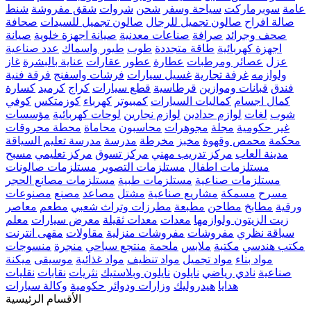
عامة
سوبرماركت
سياحة وسفر
شحن
شروات
شقق مفروشة
شنط
صالة افراح
صالون تجميل للرجال
صالون تجميل للسيدات
صحافة
صحف وجرائد
صرافة
صناعات معدنية
صيانة اجهزة خلوية
صيانة
اجهزة كهربائية
طاقة متجددة
طوب
طيور واسماك
عدد صناعية
عزل
عصائر ومرطبات
عطارة
عطور
عقارات
عناية بالبشرة
غاز
ولوازمه
غرفة تجارية
غسيل سيارات
فرشات واسفنج
فرقة فنية
فندق
قبانات وموازين
قرطاسية
قطع سيارات
كراج
كرميد
كسارة
كمال اجسام
كماليات السيارات
كمبيوتر
كهرباء
كوزمتكس
كوفي
شوب
لغات
لوازم حدادين
لوازم نجارين
لوحات كهربائية
مؤسسات
غير حكومية
مجلة
مجوهرات
محاسبون
محاماة
محطة محروقات
محكمة
محمص وقهوة
مخبز
مخرطة
مدرسة
مدرسة تعليم السياقة
مدينة العاب
مركز تدريب مهني
مركز تسوق
مركز تعليمي
مسبح
مستلزمات اطفال
مستلزمات التصوير
مستلزمات صالونات
مستلزمات صناعية
مستلزمات طبية
مستلزمات مصانع الحجر
مسرح
مسمكة
مشاريع صناعية
مشتل
مصاعد
مصنع
مصنوعات
ورقية
مطابخ
مطاحن
مطبعة
مطرزات وتراث شعبي
مطعم
معاصر
زيت الزيتون ولوازمها
معدات
معدات ثقيلة
معرض سيارات
معلم
سياقة نظري
مفروشات
مفروشات منزلية
مقاولات
مقهى انترنت
مكتب هندسي
مكتبة
ملابس
ملحمة
منتجع سياحي
منجرة
منسوجات
مواد بناء
مواد تجميل
مواد تنظيف
مواد غذائية
موسيقى
ميكنة
صناعية
نادي رياضي
نايلون
نايلون وبلاستيك
نثريات
نقابات
نقليات
هدايا
هيدروليك
وزارات ودوائر حكومية
وكالة سيارات
الأقسام الرئيسية