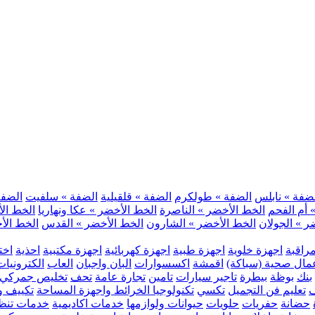
ضفة » نابلس
الضفة » طولكرم
الضفة » قلقيلية
الضفة » سلفيت
الضفة 
 أم الفحم
الخط الأخضر » الناصرة
الخط الأخضر » عكا ونهاريا
الخط الأ
ر » الجولان
الخط الأخضر » الشارون
الخط الأخضر » القدس
الخط الأخ
مراقبة
اجهزة خلوية
اجهزة طبية
اجهزة كهربائية
اجهزة مكتبية
احذية
اخت
مال صحية (سباكة)
اقمشة
اكسسوارات
البان واجبان
العاب
الكترونيات
بنك
بوظة
بيطرة
تاجير سيارات
تامين
تجارة عامة
تحف
تخليص جمركي
ف
تعليم فن التجميل
تكسي
تكنولوجيا الخرائط واجهزة المساحة
تكييف وت
حضانة
حفريات
حلويات
حيوانات ولوازمها
خدمات اكاديمية
خدمات تنظ