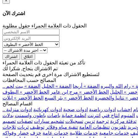
×
اشترك الآن
الحقول ذات العلامة الحمراء حقول مطلوبة
اغلاق
اشتراك
تأكد من تعبئة الحقول ذات العلامة الحمراء
تم الاشتراك بنجاح, شكرا لك
لتستطيع الاشتراك مرة اخرى قم بتحديث الصفحة
المصالح حسب المحافظات
» رام الله والبيره
الضفة » أريحا
الضفة » الخليل
الضفة » بيت لحم
خضر » الجليل
الخط الأخضر » مرج ابن عامر
الخط الأخضر » البطوف
ضر » نتانيا والخضيرة
الخط الأخضر » بئر السبع
الخط الأخضر » ايلات
اقسام المصالح
ام
اخشاب
ادوات رياضية
ادوات صحية
ادوات كهربائية
ادوات منزلية
المنيوم
انتاج فني
انترنت
انظمة حماية
باصات
باطون واسمنت
بدلات
تدفئة مركزية
ترجمة
تزيين
تسجيلات
تشحيم سيارات
تصفيات
تصميم
بريد
تلفزيون
تنظيفات العامة
تنقية مياه وفلاتر
توظيف
ثريات
ثلاجات
يف
خدمات جامعية
خدمات طلابية
خدمات عامة
خزف
خضار وفواكه