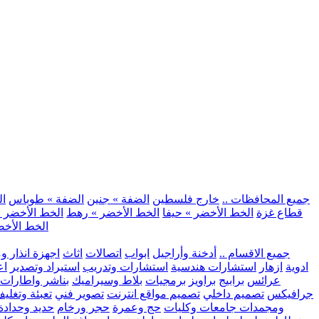
.. جميع المحافظات ..
خارج فلسطين
الضفة » جنين
الضفة » طوباس
ال
قطاع غزة
الخط الأخضر » حيفا
الخط الأخضر » رهط
الخط الأخضر »
الخط الأخض
.. جميع الاقسام ..
أدخنة وأراجيل
ابواب
اتصالات
اثاث
اجهزة انذار و
ادوية
ازهار
استشارات هندسية
استشارات وتدريب
استيراد وتصدير
اع
عرائس
برابيج
براويز
برمجيات
بلاط وسيراميك
بناشر واطارات
جرافيكس
تصميم داخلي
تصميم مواقع انترنت
تصوير فني
تعبئة وتغلي
ومجمدات
جامعات وكليات
حج وعمرة
حجر ورخام
حديد وحدادة