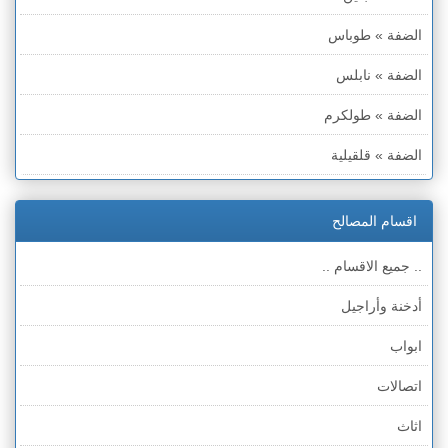
الضفة » طوباس
الضفة » نابلس
الضفة » طولكرم
الضفة » قلقيلية
الضفة » سلفيت
اقسام المصالح
الضفة » رام الله والبيره
.. جميع الاقسام ..
الضفة » أريحا
أدخنة وأراجيل
الضفة » الخليل
ابواب
الضفة » بيت لحم
اتصالات
قطاع غزة
اثاث
الخط الأخضر » حيفا