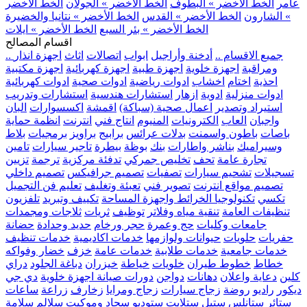
عامر
الخط الأخضر » البطوف
الخط الأخضر » الجولان
الخط الأخضر
» الشارون
الخط الأخضر » القدس
الخط الأخضر » نتانيا والخضيرة
الخط الأخضر » بئر السبع
الخط الأخضر » ايلات
اقسام المصالح
.. جميع الاقسام ..
أدخنة وأراجيل
ابواب
اتصالات
اثاث
اجهزة انذار
ومراقبة
اجهزة خلوية
اجهزة طبية
اجهزة كهربائية
اجهزة مكتبية
احذية
اختام
اخشاب
ادوات رياضية
ادوات صحية
ادوات كهربائية
ادوات منزلية
ادوية
ازهار
استشارات هندسية
استشارات وتدريب
استيراد وتصدير
اعمال صحية (سباكة)
اقمشة
اكسسوارات
البان
واجبان
العاب
الكترونيات
المنيوم
انتاج فني
انترنت
انظمة حماية
باصات
باطون واسمنت
بدلات عرائس
برابيج
براويز
برمجيات
بلاط
وسيراميك
بناشر واطارات
بنك
بوظة
بيطرة
تاجير سيارات
تامين
تجارة عامة
تحف
تخليص جمركي
تدفئة مركزية
ترجمة
تزيين
تسجيلات
تشحيم سيارات
تصفيات
تصميم جرافيكس
تصميم داخلي
تصميم مواقع انترنت
تصوير فني
تعبئة وتغليف
تعليم فن التجميل
تكسي
تكنولوجيا الخرائط واجهزة المساحة
تكييف وتبريد
تلفزيون
تنظيفات العامة
تنقية مياه وفلاتر
توظيف
ثريات
ثلاجات ومجمدات
جامعات وكليات
حج وعمرة
حجر ورخام
حديد وحدادة
حضانة
حفريات
حلويات
حيوانات ولوازمها
خدمات اكاديمية
خدمات تنظيف
خدمات جامعية
خدمات طلابية
خدمات عامة
خزف
خضار وفواكه
خطاط
خطوط طيران
خلويات
خياطة
خيزران
دباغة الجلود
دراي
كلين
دعاية واعلان
دهانات
دواجن
دورات صيانة اجهزة خلوية
دي جي
ديكور
راديو
روضة
زجاج سيارات
زجاج ومرايا
زخارف
زراعة
ساعات
ستائر
ستانلس ستيل
ستلايت
ستوديو
سجاد وموكيت
سلالم
سلامة