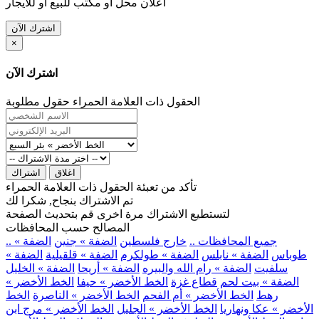
اعلان محل او مكتب للبيع او للايجار
اشترك الآن
×
اشترك الآن
الحقول ذات العلامة الحمراء حقول مطلوبة
اغلاق
اشتراك
تأكد من تعبئة الحقول ذات العلامة الحمراء
تم الاشتراك بنجاح, شكرا لك
لتستطيع الاشتراك مرة اخرى قم بتحديث الصفحة
المصالح حسب المحافظات
.. جميع المحافظات ..
خارج فلسطين
الضفة » جنين
الضفة »
طوباس
الضفة » نابلس
الضفة » طولكرم
الضفة » قلقيلية
الضفة »
سلفيت
الضفة » رام الله والبيره
الضفة » أريحا
الضفة » الخليل
الضفة » بيت لحم
قطاع غزة
الخط الأخضر » حيفا
الخط الأخضر »
رهط
الخط الأخضر » أم الفحم
الخط الأخضر » الناصرة
الخط
الأخضر » عكا ونهاريا
الخط الأخضر » الجليل
الخط الأخضر » مرج ابن