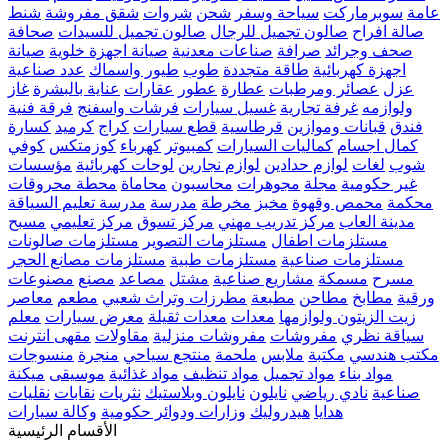
عامة
سوبرماركت
سياحة وسفر
شحن
شروات
شقق مفروشة
شنط
صالة افراح
صالون تجميل للرجال
صالون تجميل للسيدات
صحافة
صحف وجرائد
صرافة
صناعات معدنية
صيانة اجهزة خلوية
صيانة
اجهزة كهربائية
طاقة متجددة
طوب
طيور واسماك
عدد صناعية
عزل
عصائر ومرطبات
عطارة
عطور
عقارات
عناية بالبشرة
غاز
ولوازمه
غرفة تجارية
غسيل سيارات
فرشات واسفنج
فرقة فنية
فندق
قبانات وموازين
قرطاسية
قطع سيارات
كراج
كرميد
كسارة
كمال اجسام
كماليات السيارات
كمبيوتر
كهرباء
كوزمتكس
كوفي
شوب
لغات
لوازم حدادين
لوازم نجارين
لوحات كهربائية
مؤسسات
غير حكومية
مجلة
مجوهرات
محاسبون
محاماة
محطة محروقات
محكمة
محمص وقهوة
مخبز
مخرطة
مدرسة
مدرسة تعليم السياقة
مدينة العاب
مركز تدريب مهني
مركز تسوق
مركز تعليمي
مسبح
مستلزمات اطفال
مستلزمات التصوير
مستلزمات صالونات
مستلزمات صناعية
مستلزمات طبية
مستلزمات مصانع الحجر
مسرح
مسمكة
مشاريع صناعية
مشتل
مصاعد
مصنع
مصنوعات
ورقية
مطابخ
مطاحن
مطبعة
مطرزات وتراث شعبي
مطعم
معاصر
زيت الزيتون ولوازمها
معدات
معدات ثقيلة
معرض سيارات
معلم
سياقة نظري
مفروشات
مفروشات منزلية
مقاولات
مقهى انترنت
مكتب هندسي
مكتبة
ملابس
ملحمة
منتجع سياحي
منجرة
منسوجات
مواد بناء
مواد تجميل
مواد تنظيف
مواد غذائية
موسيقى
ميكنة
صناعية
نادي رياضي
نايلون
نايلون وبلاستيك
نثريات
نقابات
نقليات
هدايا
هيدروليك
وزارات ودوائر حكومية
وكالة سيارات
الأقسام الرئيسية