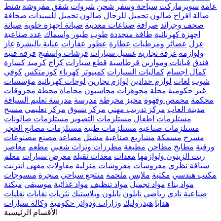
عامة
سوبرماركت
سياحة وسفر
شحن
شروات
شقق مفروشة
شنط
صالة افراح
صالون تجميل للرجال
صالون تجميل للسيدات
صحافة
صحف وجرائد
صرافة
صناعات معدنية
صيانة اجهزة خلوية
صيانة
اجهزة كهربائية
طاقة متجددة
طوب
طيور واسماك
عدد صناعية
عزل
عصائر ومرطبات
عطارة
عطور
عقارات
عناية بالبشرة
غاز
ولوازمه
غرفة تجارية
غسيل سيارات
فرشات واسفنج
فرقة فنية
فندق
قبانات وموازين
قرطاسية
قطع سيارات
كراج
كرميد
كسارة
كمال اجسام
كماليات السيارات
كمبيوتر
كهرباء
كوزمتكس
كوفي
شوب
لغات
لوازم حدادين
لوازم نجارين
لوحات كهربائية
مؤسسات
غير حكومية
مجلة
مجوهرات
محاسبون
محاماة
محطة محروقات
محكمة
محمص وقهوة
مخبز
مخرطة
مدرسة
مدرسة تعليم السياقة
مدينة العاب
مركز تدريب مهني
مركز تسوق
مركز تعليمي
مسبح
مستلزمات اطفال
مستلزمات التصوير
مستلزمات صالونات
مستلزمات صناعية
مستلزمات طبية
مستلزمات مصانع الحجر
مسرح
مسمكة
مشاريع صناعية
مشتل
مصاعد
مصنع
مصنوعات
ورقية
مطابخ
مطاحن
مطبعة
مطرزات وتراث شعبي
مطعم
معاصر
زيت الزيتون ولوازمها
معدات
معدات ثقيلة
معرض سيارات
معلم
سياقة نظري
مفروشات
مفروشات منزلية
مقاولات
مقهى انترنت
مكتب هندسي
مكتبة
ملابس
ملحمة
منتجع سياحي
منجرة
منسوجات
مواد بناء
مواد تجميل
مواد تنظيف
مواد غذائية
موسيقى
ميكنة
صناعية
نادي رياضي
نايلون
نايلون وبلاستيك
نثريات
نقابات
نقليات
هدايا
هيدروليك
وزارات ودوائر حكومية
وكالة سيارات
الأقسام الرئيسية