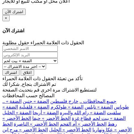
اعلان محل او مكتب للبيع او للايجار
اشترك الآن
×
اشترك الآن
الحقول ذات العلامة الحمراء حقول مطلوبة
اغلاق
اشتراك
تأكد من تعبئة الحقول ذات العلامة الحمراء
تم الاشتراك بنجاح, شكرا لك
لتستطيع الاشتراك مرة اخرى قم بتحديث الصفحة
المصالح حسب المحافظات
.. جميع المحافظات ..
خارج فلسطين
الضفة » جنين
الضفة »
طوباس
الضفة » نابلس
الضفة » طولكرم
الضفة » قلقيلية
الضفة »
سلفيت
الضفة » رام الله والبيره
الضفة » أريحا
الضفة » الخليل
الضفة » بيت لحم
قطاع غزة
الخط الأخضر » حيفا
الخط الأخضر »
رهط
الخط الأخضر » أم الفحم
الخط الأخضر » الناصرة
الخط
الأخضر » عكا ونهاريا
الخط الأخضر » الجليل
الخط الأخضر » مرج ابن