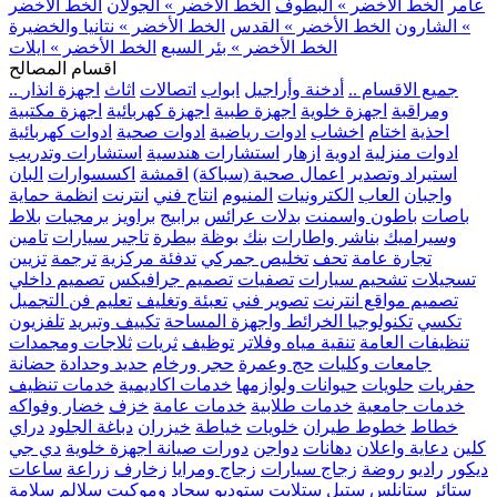
عامر
الخط الأخضر » البطوف
الخط الأخضر » الجولان
الخط الأخضر
» الشارون
الخط الأخضر » القدس
الخط الأخضر » نتانيا والخضيرة
الخط الأخضر » بئر السبع
الخط الأخضر » ايلات
اقسام المصالح
.. جميع الاقسام ..
أدخنة وأراجيل
ابواب
اتصالات
اثاث
اجهزة انذار
ومراقبة
اجهزة خلوية
اجهزة طبية
اجهزة كهربائية
اجهزة مكتبية
احذية
اختام
اخشاب
ادوات رياضية
ادوات صحية
ادوات كهربائية
ادوات منزلية
ادوية
ازهار
استشارات هندسية
استشارات وتدريب
استيراد وتصدير
اعمال صحية (سباكة)
اقمشة
اكسسوارات
البان
واجبان
العاب
الكترونيات
المنيوم
انتاج فني
انترنت
انظمة حماية
باصات
باطون واسمنت
بدلات عرائس
برابيج
براويز
برمجيات
بلاط
وسيراميك
بناشر واطارات
بنك
بوظة
بيطرة
تاجير سيارات
تامين
تجارة عامة
تحف
تخليص جمركي
تدفئة مركزية
ترجمة
تزيين
تسجيلات
تشحيم سيارات
تصفيات
تصميم جرافيكس
تصميم داخلي
تصميم مواقع انترنت
تصوير فني
تعبئة وتغليف
تعليم فن التجميل
تكسي
تكنولوجيا الخرائط واجهزة المساحة
تكييف وتبريد
تلفزيون
تنظيفات العامة
تنقية مياه وفلاتر
توظيف
ثريات
ثلاجات ومجمدات
جامعات وكليات
حج وعمرة
حجر ورخام
حديد وحدادة
حضانة
حفريات
حلويات
حيوانات ولوازمها
خدمات اكاديمية
خدمات تنظيف
خدمات جامعية
خدمات طلابية
خدمات عامة
خزف
خضار وفواكه
خطاط
خطوط طيران
خلويات
خياطة
خيزران
دباغة الجلود
دراي
كلين
دعاية واعلان
دهانات
دواجن
دورات صيانة اجهزة خلوية
دي جي
ديكور
راديو
روضة
زجاج سيارات
زجاج ومرايا
زخارف
زراعة
ساعات
ستائر
ستانلس ستيل
ستلايت
ستوديو
سجاد وموكيت
سلالم
سلامة