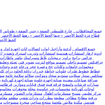
.. جميع المحافظات ..
خارج فلسطين
الضفة » جنين
الضفة » طوباس
ال
قطاع غزة
الخط الأخضر » حيفا
الخط الأخضر » رهط
الخط الأخضر »
الخط الأخض
.. جميع الاقسام ..
أدخنة وأراجيل
ابواب
اتصالات
اثاث
اجهزة انذار و
ادوية
ازهار
استشارات هندسية
استشارات وتدريب
استيراد وتصدير
اع
عرائس
برابيج
براويز
برمجيات
بلاط وسيراميك
بناشر واطارات
جرافيكس
تصميم داخلي
تصميم مواقع انترنت
تصوير فني
تعبئة وتغلي
ومجمدات
جامعات وكليات
حج وعمرة
حجر ورخام
حديد وحدادة
خطاط
خطوط طيران
خلويات
خياطة
خيزران
دباغة الجلود
دراي كلي
ستانلس ستيل
ستلايت
ستوديو
سجاد وموكيت
سلالم
سلامة عامة
سوب
صرافة
صناعات معدنية
صيانة اجهزة خلوية
صيانة اجهزة كهربائية
ط
سيارات
فرشات واسفنج
فرقة فنية
فندق
قبانات وموازين
قرطاسي
لوحات كهربائية
مؤسسات غير حكومية
مجلة
مجوهرات
محاسبو
مركز تعليمي
مسبح
مستلزمات اطفال
مستلزمات التصوير
مستلزما
ورقية
مطابخ
مطاحن
مطبعة
مطرزات وتراث شعبي
مطعم
معاصر
هندسي
مكتبة
ملابس
ملحمة
منتجع سياحي
منجرة
منسوجات
مو