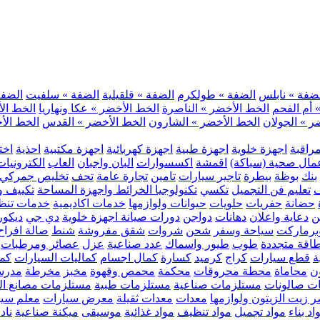
ضفة » نابلس
الضفة » طولكرم
الضفة » قلقيلية
الضفة » سلفيت
الضفة 
 أم الفحم
الخط الأخضر » الناصرة
الخط الأخضر » عكا ونهاريا
الخط الأ
ر » الجولان
الخط الأخضر » الشارون
الخط الأخضر » القدس
الخط الأخ
مراقبة
اجهزة خلوية
اجهزة طبية
اجهزة كهربائية
اجهزة مكتبية
احذية
اخت
مال صحية (سباكة)
اقمشة
اكسسوارات
البان واجبان
العاب
الكترونيات
بنك
بوظة
بيطرة
تاجير سيارات
تامين
تجارة عامة
تحف
تخليص جمركي
ف
تعليم فن التجميل
تكسي
تكنولوجيا الخرائط واجهزة المساحة
تكييف وت
حضانة
حفريات
حلويات
حيوانات ولوازمها
خدمات اكاديمية
خدمات تنظ
ن
دعاية واعلان
دهانات
دواجن
دورات صيانة اجهزة خلوية
دي جي
ديكور
رماركت
سياحة وسفر
شحن
شروات
شقق مفروشة
شنط
صالة افراح
اقة متجددة
طوب
طيور واسماك
عدد صناعية
عزل
عصائر ومرطبات
ة
قطع سيارات
كراج
كرميد
كسارة
كمال اجسام
كماليات السيارات
كمب
ن
محاماة
محطة محروقات
محكمة
محمص وقهوة
مخبز
مخرطة
مدرس
ت صالونات
مستلزمات صناعية
مستلزمات طبية
مستلزمات مصانع ال
 زيت الزيتون ولوازمها
معدات
معدات ثقيلة
معرض سيارات
معلم سي
اد بناء
مواد تجميل
مواد تنظيف
مواد غذائية
موسيقى
ميكنة صناعية
ناد