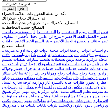
اغلاق
اشتراك
تأكد من تعبئة الحقول ذات العلامة الحمراء
تم الاشتراك بنجاح, شكرا لك
لتستطيع الاشتراك مرة اخرى قم بتحديث الصفحة
المصالح حسب المحافظات
» رام الله والبيره
الضفة » أريحا
الضفة » الخليل
الضفة » بيت لحم
خضر » الجليل
الخط الأخضر » مرج ابن عامر
الخط الأخضر » البطوف
ضر » نتانيا والخضيرة
الخط الأخضر » بئر السبع
الخط الأخضر » ايلات
اقسام المصالح
ام
اخشاب
ادوات رياضية
ادوات صحية
ادوات كهربائية
ادوات منزلية
المنيوم
انتاج فني
انترنت
انظمة حماية
باصات
باطون واسمنت
بدلات
تدفئة مركزية
ترجمة
تزيين
تسجيلات
تشحيم سيارات
تصفيات
تصميم
بريد
تلفزيون
تنظيفات العامة
تنقية مياه وفلاتر
توظيف
ثريات
ثلاجات
يف
خدمات جامعية
خدمات طلابية
خدمات عامة
خزف
خضار وفواكه
راديو
روضة
زجاج سيارات
زجاج ومرايا
زخارف
زراعة
ساعات
ستائر
صالون تجميل للرجال
صالون تجميل للسيدات
صحافة
صحف وجرائد
عطارة
عطور
عقارات
عناية بالبشرة
غاز ولوازمه
غرفة تجارية
غسيل
يوتر
كهرباء
كوزمتكس
كوفي شوب
لغات
لوازم حدادين
لوازم نجارين
ة
مدرسة تعليم السياقة
مدينة العاب
مركز تدريب مهني
مركز تسوق
حجر
مسرح
مسمكة
مشاريع صناعية
مشتل
مصاعد
مصنع
مصنوعات
اقة نظري
مفروشات
مفروشات منزلية
مقاولات
مقهى انترنت
مكتب
ي رياضي
نايلون
نايلون وبلاستيك
نثريات
نقابات
نقليات
هدايا
هيدروليك