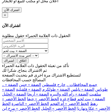
اعلان محل او مكتب للبيع او للايجار
اشترك الآن
×
اشترك الآن
الحقول ذات العلامة الحمراء حقول مطلوبة
اغلاق
اشتراك
تأكد من تعبئة الحقول ذات العلامة الحمراء
تم الاشتراك بنجاح, شكرا لك
لتستطيع الاشتراك مرة اخرى قم بتحديث الصفحة
المصالح حسب المحافظات
.. جميع المحافظات ..
خارج فلسطين
الضفة » جنين
الضفة »
طوباس
الضفة » نابلس
الضفة » طولكرم
الضفة » قلقيلية
الضفة »
سلفيت
الضفة » رام الله والبيره
الضفة » أريحا
الضفة » الخليل
الضفة » بيت لحم
قطاع غزة
الخط الأخضر » حيفا
الخط الأخضر »
رهط
الخط الأخضر » أم الفحم
الخط الأخضر » الناصرة
الخط
الأخضر » عكا ونهاريا
الخط الأخضر » الجليل
الخط الأخضر » مرج ابن