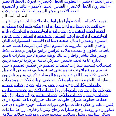
عامر
الخط الأخضر » البطوف
الخط الأخضر » الجولان
الخط الأخضر
» الشارون
الخط الأخضر » القدس
الخط الأخضر » نتانيا والخضيرة
الخط الأخضر » بئر السبع
الخط الأخضر » ايلات
اقسام المصالح
.. جميع الاقسام ..
أدخنة وأراجيل
ابواب
اتصالات
اثاث
اجهزة انذار
ومراقبة
اجهزة خلوية
اجهزة طبية
اجهزة كهربائية
اجهزة مكتبية
احذية
اختام
اخشاب
ادوات رياضية
ادوات صحية
ادوات كهربائية
ادوات منزلية
ادوية
ازهار
استشارات هندسية
استشارات وتدريب
استيراد وتصدير
اعمال صحية (سباكة)
اقمشة
اكسسوارات
البان
واجبان
العاب
الكترونيات
المنيوم
انتاج فني
انترنت
انظمة حماية
باصات
باطون واسمنت
بدلات عرائس
برابيج
براويز
برمجيات
بلاط
وسيراميك
بناشر واطارات
بنك
بوظة
بيطرة
تاجير سيارات
تامين
تجارة عامة
تحف
تخليص جمركي
تدفئة مركزية
ترجمة
تزيين
تسجيلات
تشحيم سيارات
تصفيات
تصميم جرافيكس
تصميم داخلي
تصميم مواقع انترنت
تصوير فني
تعبئة وتغليف
تعليم فن التجميل
تكسي
تكنولوجيا الخرائط واجهزة المساحة
تكييف وتبريد
تلفزيون
تنظيفات العامة
تنقية مياه وفلاتر
توظيف
ثريات
ثلاجات ومجمدات
جامعات وكليات
حج وعمرة
حجر ورخام
حديد وحدادة
حضانة
حفريات
حلويات
حيوانات ولوازمها
خدمات اكاديمية
خدمات تنظيف
خدمات جامعية
خدمات طلابية
خدمات عامة
خزف
خضار وفواكه
خطاط
خطوط طيران
خلويات
خياطة
خيزران
دباغة الجلود
دراي
كلين
دعاية واعلان
دهانات
دواجن
دورات صيانة اجهزة خلوية
دي جي
ديكور
راديو
روضة
زجاج سيارات
زجاج ومرايا
زخارف
زراعة
ساعات
ستائر
ستانلس ستيل
ستلايت
ستوديو
سجاد وموكيت
سلالم
سلامة