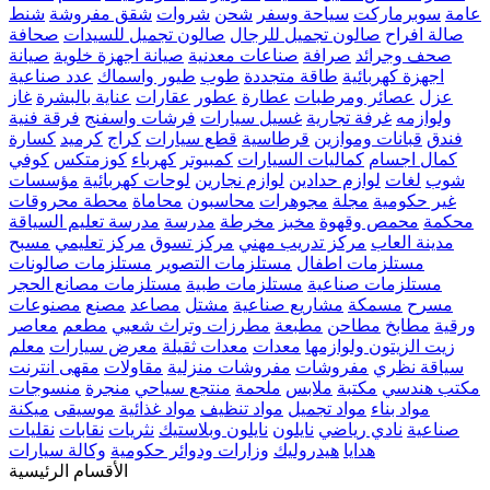
عامة
سوبرماركت
سياحة وسفر
شحن
شروات
شقق مفروشة
شنط
صالة افراح
صالون تجميل للرجال
صالون تجميل للسيدات
صحافة
صحف وجرائد
صرافة
صناعات معدنية
صيانة اجهزة خلوية
صيانة
اجهزة كهربائية
طاقة متجددة
طوب
طيور واسماك
عدد صناعية
عزل
عصائر ومرطبات
عطارة
عطور
عقارات
عناية بالبشرة
غاز
ولوازمه
غرفة تجارية
غسيل سيارات
فرشات واسفنج
فرقة فنية
فندق
قبانات وموازين
قرطاسية
قطع سيارات
كراج
كرميد
كسارة
كمال اجسام
كماليات السيارات
كمبيوتر
كهرباء
كوزمتكس
كوفي
شوب
لغات
لوازم حدادين
لوازم نجارين
لوحات كهربائية
مؤسسات
غير حكومية
مجلة
مجوهرات
محاسبون
محاماة
محطة محروقات
محكمة
محمص وقهوة
مخبز
مخرطة
مدرسة
مدرسة تعليم السياقة
مدينة العاب
مركز تدريب مهني
مركز تسوق
مركز تعليمي
مسبح
مستلزمات اطفال
مستلزمات التصوير
مستلزمات صالونات
مستلزمات صناعية
مستلزمات طبية
مستلزمات مصانع الحجر
مسرح
مسمكة
مشاريع صناعية
مشتل
مصاعد
مصنع
مصنوعات
ورقية
مطابخ
مطاحن
مطبعة
مطرزات وتراث شعبي
مطعم
معاصر
زيت الزيتون ولوازمها
معدات
معدات ثقيلة
معرض سيارات
معلم
سياقة نظري
مفروشات
مفروشات منزلية
مقاولات
مقهى انترنت
مكتب هندسي
مكتبة
ملابس
ملحمة
منتجع سياحي
منجرة
منسوجات
مواد بناء
مواد تجميل
مواد تنظيف
مواد غذائية
موسيقى
ميكنة
صناعية
نادي رياضي
نايلون
نايلون وبلاستيك
نثريات
نقابات
نقليات
هدايا
هيدروليك
وزارات ودوائر حكومية
وكالة سيارات
الأقسام الرئيسية