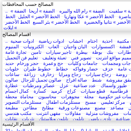
المصالح حسب المحافظات
ة » سلفيت
الضفة » رام الله والبيره
الضفة » أريحا
الضفة »
ناصرة
الخط الأخضر » عكا ونهاريا
الخط الأخضر » الجليل
الخط
لأخضر » نتانيا والخضيرة
الخط الأخضر » بئر السبع
الخط الأخضر
» ايلات
اقسام المصالح
مكتبية
احذية
اختام
اخشاب
ادوات رياضية
ادوات صحية
قمشة
اكسسوارات
البان واجبان
العاب
الكترونيات
المنيوم
اطارات
بنك
بوظة
بيطرة
تاجير سيارات
تامين
تجارة عامة
ميم مواقع انترنت
تصوير فني
تعبئة وتغليف
تعليم فن التجميل
اجات ومجمدات
جامعات وكليات
حج وعمرة
حجر ورخام
حديد
 عامة
خزف
خضار وفواكه
خطاط
خطوط طيران
خلويات
روضة
زجاج سيارات
زجاج ومرايا
زخارف
زراعة
ساعات
قق مفروشة
شنط
صالة افراح
صالون تجميل للرجال
صالون
طيور واسماك
عدد صناعية
عزل
عصائر ومرطبات
عطارة
قرطاسية
قطع سيارات
كراج
كرميد
كسارة
كمال اجسام
ات غير حكومية
مجلة
مجوهرات
محاسبون
محاماة
محطة
مركز تعليمي
مسبح
مستلزمات اطفال
مستلزمات التصوير
مصاعد
مصنع
مصنوعات ورقية
مطابخ
مطاحن
مطبعة
ات
مفروشات منزلية
مقاولات
مقهى انترنت
مكتب هندسي
 صناعية
نادي رياضي
نايلون
نايلون وبلاستيك
نثريات
نقابات
الأقسام الرئيسية
نقليات
هدايا
هيدروليك
وزارات ودوائر حكومية
وكالة سيارات
اعلانات الشقق والمنازل
0
دليل المحلات والمؤسسات التجارية
31