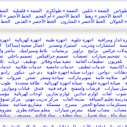
طوباس
الضفة » نابلس
الضفة » طولكرم
الضفة » قلقيلية
الضف
الخط الأخضر » رهط
الخط الأخضر » أم الفحم
الخط الأخضر » ال
 الجولان
الخط الأخضر » الشارون
الخط الأخضر » القدس
الخط ا
ة انذار ومراقبة
اجهزة خلوية
اجهزة طبية
اجهزة كهربائية
اجهزة 
سية
استشارات وتدريب
استيراد وتصدير
اعمال صحية (سباكة)
ا
دلات عرائس
برابيج
براويز
برمجيات
بلاط وسيراميك
بناشر و
ت
تشحيم سيارات
تصفيات
تصميم جرافيكس
تصميم داخلي
تص
تلفزيون
تنظيفات العامة
تنقية مياه وفلاتر
توظيف
ثريات
ثل
اكاديمية
خدمات تنظيف
خدمات جامعية
خدمات طلابية
خدمات
دهانات
دواجن
دورات صيانة اجهزة خلوية
دي جي
ديكور
راديو
لم
سلامة عامة
سوبرماركت
سياحة وسفر
شحن
شروات
ش
صيانة اجهزة خلوية
صيانة اجهزة كهربائية
طاقة متجددة
طوب
يل سيارات
فرشات واسفنج
فرقة فنية
فندق
قبانات وموازين
شوب
لغات
لوازم حدادين
لوازم نجارين
لوحات كهربائية
مؤسس
درسة تعليم السياقة
مدينة العاب
مركز تدريب مهني
مركز تسوق
مستلزمات مصانع الحجر
مسرح
مسمكة
مشاريع صناعية
مشتل
معدات
معدات ثقيلة
معرض سيارات
معلم سياقة نظري
مفروش
مواد بناء
مواد تجميل
مواد تنظيف
مواد غذائية
موسيقى
ميكنة
الشاغرة
1
اعلانات الأراضي
0
اعلانات المحلات والمكاتب التجارية
0