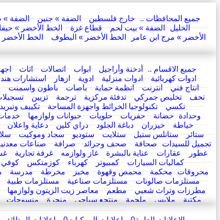
.. جميع المحافظات ..
خارج فلسطين
الضفة » جنين
الضفة » 
الخليل
الضفة » بيت لحم
قطاع غزة
الخط الأخضر » حيفا
الأخضر » مرج ابن عامر
الخط الأخضر » البطوف
الخط الأخضر »
.. جميع الاقسام ..
أدخنة وأراجيل
ابواب
اتصالات
اثاث
اجهز
ادوات كهربائية
ادوات منزلية
ادوية
ازهار
استشارات هند
انتاج فني
انترنت
انظمة حماية
باصات
باطون واسمنت
ب
تحف
تخليص جمركي
تدفئة مركزية
ترجمة
تزيين
تسجيلا
تكسي
تكنولوجيا الخرائط واجهزة المساحة
تكييف وتبريد
وحدادة
حضانة
حفريات
حلويات
حيوانات ولوازمها
خدمات 
خياطة
خيزران
دباغة الجلود
دراي كلين
دعاية واعلان
ستائر
ستانلس ستيل
ستلايت
ستوديو
سجاد وموكيت
سلا
تجميل للسيدات
صحافة
صحف وجرائد
صرافة
صناعات معدنية
عطور
عقارات
عناية بالبشرة
غاز ولوازمه
غرفة تجارية
غس
كماليات السيارات
كمبيوتر
كهرباء
كوزمتكس
كوفي 
محروقات
محكمة
محمص وقهوة
مخبز
مخرطة
مدرسة
م
مستلزمات صالونات
مستلزمات صناعية
مستلزمات طبية
مطرزات وتراث شعبي
مطعم
معاصر زيت الزيتون ولوازمها
مكتبة
ملابس
ملحمة
منتجع سياحي
منجرة
منسوجات
الإعلانات العامة
0
اعلانات المركبات
0
اعلانات الوظائف 