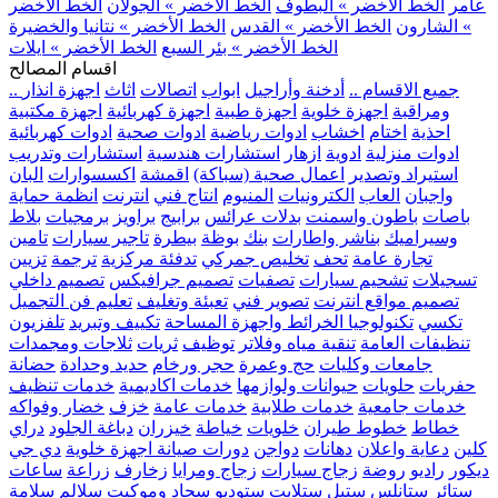
عامر
الخط الأخضر » البطوف
الخط الأخضر » الجولان
الخط الأخضر
» الشارون
الخط الأخضر » القدس
الخط الأخضر » نتانيا والخضيرة
الخط الأخضر » بئر السبع
الخط الأخضر » ايلات
اقسام المصالح
.. جميع الاقسام ..
أدخنة وأراجيل
ابواب
اتصالات
اثاث
اجهزة انذار
ومراقبة
اجهزة خلوية
اجهزة طبية
اجهزة كهربائية
اجهزة مكتبية
احذية
اختام
اخشاب
ادوات رياضية
ادوات صحية
ادوات كهربائية
ادوات منزلية
ادوية
ازهار
استشارات هندسية
استشارات وتدريب
استيراد وتصدير
اعمال صحية (سباكة)
اقمشة
اكسسوارات
البان
واجبان
العاب
الكترونيات
المنيوم
انتاج فني
انترنت
انظمة حماية
باصات
باطون واسمنت
بدلات عرائس
برابيج
براويز
برمجيات
بلاط
وسيراميك
بناشر واطارات
بنك
بوظة
بيطرة
تاجير سيارات
تامين
تجارة عامة
تحف
تخليص جمركي
تدفئة مركزية
ترجمة
تزيين
تسجيلات
تشحيم سيارات
تصفيات
تصميم جرافيكس
تصميم داخلي
تصميم مواقع انترنت
تصوير فني
تعبئة وتغليف
تعليم فن التجميل
تكسي
تكنولوجيا الخرائط واجهزة المساحة
تكييف وتبريد
تلفزيون
تنظيفات العامة
تنقية مياه وفلاتر
توظيف
ثريات
ثلاجات ومجمدات
جامعات وكليات
حج وعمرة
حجر ورخام
حديد وحدادة
حضانة
حفريات
حلويات
حيوانات ولوازمها
خدمات اكاديمية
خدمات تنظيف
خدمات جامعية
خدمات طلابية
خدمات عامة
خزف
خضار وفواكه
خطاط
خطوط طيران
خلويات
خياطة
خيزران
دباغة الجلود
دراي
كلين
دعاية واعلان
دهانات
دواجن
دورات صيانة اجهزة خلوية
دي جي
ديكور
راديو
روضة
زجاج سيارات
زجاج ومرايا
زخارف
زراعة
ساعات
ستائر
ستانلس ستيل
ستلايت
ستوديو
سجاد وموكيت
سلالم
سلامة