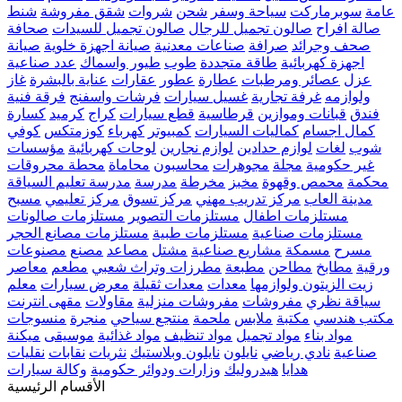
عامة
سوبرماركت
سياحة وسفر
شحن
شروات
شقق مفروشة
شنط
صالة افراح
صالون تجميل للرجال
صالون تجميل للسيدات
صحافة
صحف وجرائد
صرافة
صناعات معدنية
صيانة اجهزة خلوية
صيانة
اجهزة كهربائية
طاقة متجددة
طوب
طيور واسماك
عدد صناعية
عزل
عصائر ومرطبات
عطارة
عطور
عقارات
عناية بالبشرة
غاز
ولوازمه
غرفة تجارية
غسيل سيارات
فرشات واسفنج
فرقة فنية
فندق
قبانات وموازين
قرطاسية
قطع سيارات
كراج
كرميد
كسارة
كمال اجسام
كماليات السيارات
كمبيوتر
كهرباء
كوزمتكس
كوفي
شوب
لغات
لوازم حدادين
لوازم نجارين
لوحات كهربائية
مؤسسات
غير حكومية
مجلة
مجوهرات
محاسبون
محاماة
محطة محروقات
محكمة
محمص وقهوة
مخبز
مخرطة
مدرسة
مدرسة تعليم السياقة
مدينة العاب
مركز تدريب مهني
مركز تسوق
مركز تعليمي
مسبح
مستلزمات اطفال
مستلزمات التصوير
مستلزمات صالونات
مستلزمات صناعية
مستلزمات طبية
مستلزمات مصانع الحجر
مسرح
مسمكة
مشاريع صناعية
مشتل
مصاعد
مصنع
مصنوعات
ورقية
مطابخ
مطاحن
مطبعة
مطرزات وتراث شعبي
مطعم
معاصر
زيت الزيتون ولوازمها
معدات
معدات ثقيلة
معرض سيارات
معلم
سياقة نظري
مفروشات
مفروشات منزلية
مقاولات
مقهى انترنت
مكتب هندسي
مكتبة
ملابس
ملحمة
منتجع سياحي
منجرة
منسوجات
مواد بناء
مواد تجميل
مواد تنظيف
مواد غذائية
موسيقى
ميكنة
صناعية
نادي رياضي
نايلون
نايلون وبلاستيك
نثريات
نقابات
نقليات
هدايا
هيدروليك
وزارات ودوائر حكومية
وكالة سيارات
الأقسام الرئيسية