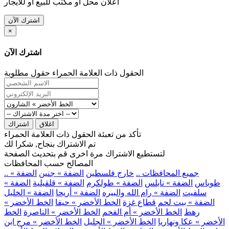
اعلان محل او مكتب للبيع او للايجار
اشترك الآن
×
اشترك الآن
الحقول ذات العلامة الحمراء حقول مطلوبة
اغلاق
اشتراك
تأكد من تعبئة الحقول ذات العلامة الحمراء
تم الاشتراك بنجاح, شكرا لك
لتستطيع الاشتراك مرة اخرى قم بتحديث الصفحة
المصالح حسب المحافظات
.. جميع المحافظات ..
خارج فلسطين
الضفة » جنين
الضفة »
طوباس
الضفة » نابلس
الضفة » طولكرم
الضفة » قلقيلية
الضفة »
سلفيت
الضفة » رام الله والبيره
الضفة » أريحا
الضفة » الخليل
الضفة » بيت لحم
قطاع غزة
الخط الأخضر » حيفا
الخط الأخضر »
رهط
الخط الأخضر » أم الفحم
الخط الأخضر » الناصرة
الخط
الأخضر » عكا ونهاريا
الخط الأخضر » الجليل
الخط الأخضر » مرج ابن