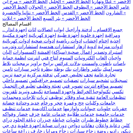
الأخضر » عكا ونهاريا
الخط الأخضر » الجليل
الخط الأخضر » مرج ابن
عامر
الخط الأخضر » البطوف
الخط الأخضر » الجولان
الخط الأخضر
» الشارون
الخط الأخضر » القدس
الخط الأخضر » نتانيا والخضيرة
الخط الأخضر » بئر السبع
الخط الأخضر » ايلات
اقسام المصالح
.. جميع الاقسام ..
أدخنة وأراجيل
ابواب
اتصالات
اثاث
اجهزة انذار
ومراقبة
اجهزة خلوية
اجهزة طبية
اجهزة كهربائية
اجهزة مكتبية
احذية
اختام
اخشاب
ادوات رياضية
ادوات صحية
ادوات كهربائية
ادوات منزلية
ادوية
ازهار
استشارات هندسية
استشارات وتدريب
استيراد وتصدير
اعمال صحية (سباكة)
اقمشة
اكسسوارات
البان
واجبان
العاب
الكترونيات
المنيوم
انتاج فني
انترنت
انظمة حماية
باصات
باطون واسمنت
بدلات عرائس
برابيج
براويز
برمجيات
بلاط
وسيراميك
بناشر واطارات
بنك
بوظة
بيطرة
تاجير سيارات
تامين
تجارة عامة
تحف
تخليص جمركي
تدفئة مركزية
ترجمة
تزيين
تسجيلات
تشحيم سيارات
تصفيات
تصميم جرافيكس
تصميم داخلي
تصميم مواقع انترنت
تصوير فني
تعبئة وتغليف
تعليم فن التجميل
تكسي
تكنولوجيا الخرائط واجهزة المساحة
تكييف وتبريد
تلفزيون
تنظيفات العامة
تنقية مياه وفلاتر
توظيف
ثريات
ثلاجات ومجمدات
جامعات وكليات
حج وعمرة
حجر ورخام
حديد وحدادة
حضانة
حفريات
حلويات
حيوانات ولوازمها
خدمات اكاديمية
خدمات تنظيف
خدمات جامعية
خدمات طلابية
خدمات عامة
خزف
خضار وفواكه
خطاط
خطوط طيران
خلويات
خياطة
خيزران
دباغة الجلود
دراي
كلين
دعاية واعلان
دهانات
دواجن
دورات صيانة اجهزة خلوية
دي جي
ديكور
راديو
روضة
زجاج سيارات
زجاج ومرايا
زخارف
زراعة
ساعات