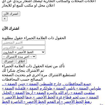
اعلانات المحلات والمكاتب التجارية ليصلك اشعار بريدي عن اي
اعلان محل او مكتب للبيع او للايجار
اشترك الآن
×
اشترك الآن
الحقول ذات العلامة الحمراء حقول مطلوبة
اغلاق
اشتراك
تأكد من تعبئة الحقول ذات العلامة الحمراء
تم الاشتراك بنجاح, شكرا لك
لتستطيع الاشتراك مرة اخرى قم بتحديث الصفحة
المصالح حسب المحافظات
.. جميع المحافظات ..
خارج فلسطين
الضفة » جنين
الضفة »
طوباس
الضفة » نابلس
الضفة » طولكرم
الضفة » قلقيلية
الضفة »
سلفيت
الضفة » رام الله والبيره
الضفة » أريحا
الضفة » الخليل
الضفة » بيت لحم
قطاع غزة
الخط الأخضر » حيفا
الخط الأخضر »
رهط
الخط الأخضر » أم الفحم
الخط الأخضر » الناصرة
الخط