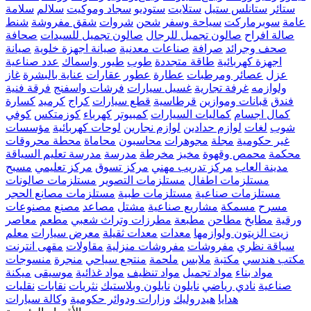
ستائر
ستانلس ستيل
ستلايت
ستوديو
سجاد وموكيت
سلالم
سلامة
عامة
سوبرماركت
سياحة وسفر
شحن
شروات
شقق مفروشة
شنط
صالة افراح
صالون تجميل للرجال
صالون تجميل للسيدات
صحافة
صحف وجرائد
صرافة
صناعات معدنية
صيانة اجهزة خلوية
صيانة
اجهزة كهربائية
طاقة متجددة
طوب
طيور واسماك
عدد صناعية
عزل
عصائر ومرطبات
عطارة
عطور
عقارات
عناية بالبشرة
غاز
ولوازمه
غرفة تجارية
غسيل سيارات
فرشات واسفنج
فرقة فنية
فندق
قبانات وموازين
قرطاسية
قطع سيارات
كراج
كرميد
كسارة
كمال اجسام
كماليات السيارات
كمبيوتر
كهرباء
كوزمتكس
كوفي
شوب
لغات
لوازم حدادين
لوازم نجارين
لوحات كهربائية
مؤسسات
غير حكومية
مجلة
مجوهرات
محاسبون
محاماة
محطة محروقات
محكمة
محمص وقهوة
مخبز
مخرطة
مدرسة
مدرسة تعليم السياقة
مدينة العاب
مركز تدريب مهني
مركز تسوق
مركز تعليمي
مسبح
مستلزمات اطفال
مستلزمات التصوير
مستلزمات صالونات
مستلزمات صناعية
مستلزمات طبية
مستلزمات مصانع الحجر
مسرح
مسمكة
مشاريع صناعية
مشتل
مصاعد
مصنع
مصنوعات
ورقية
مطابخ
مطاحن
مطبعة
مطرزات وتراث شعبي
مطعم
معاصر
زيت الزيتون ولوازمها
معدات
معدات ثقيلة
معرض سيارات
معلم
سياقة نظري
مفروشات
مفروشات منزلية
مقاولات
مقهى انترنت
مكتب هندسي
مكتبة
ملابس
ملحمة
منتجع سياحي
منجرة
منسوجات
مواد بناء
مواد تجميل
مواد تنظيف
مواد غذائية
موسيقى
ميكنة
صناعية
نادي رياضي
نايلون
نايلون وبلاستيك
نثريات
نقابات
نقليات
هدايا
هيدروليك
وزارات ودوائر حكومية
وكالة سيارات