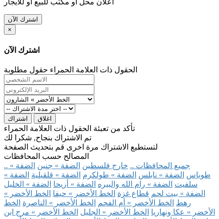
اعلان محل او مكتب للبيع او للايجار
اشترك الآن
×
اشترك الآن
الحقول ذات العلامة الحمراء حقول مطلوبة
اغلاق
اشتراك
تأكد من تعبئة الحقول ذات العلامة الحمراء
تم الاشتراك بنجاح, شكرا لك
لتستطيع الاشتراك مرة اخرى قم بتحديث الصفحة
المصالح حسب المحافظات
.. جميع المحافظات ..
خارج فلسطين
الضفة » جنين
الضفة »
طوباس
الضفة » نابلس
الضفة » طولكرم
الضفة » قلقيلية
الضفة »
سلفيت
الضفة » رام الله والبيره
الضفة » أريحا
الضفة » الخليل
الضفة » بيت لحم
قطاع غزة
الخط الأخضر » حيفا
الخط الأخضر »
رهط
الخط الأخضر » أم الفحم
الخط الأخضر » الناصرة
الخط
الأخضر » عكا ونهاريا
الخط الأخضر » الجليل
الخط الأخضر » مرج ابن