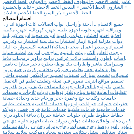
عامر
الخط الأخضر » البطوف
الخط الأخضر » الجولان
الخط الأخضر
» الشارون
الخط الأخضر » القدس
الخط الأخضر » نتانيا والخضيرة
الخط الأخضر » بئر السبع
الخط الأخضر » ايلات
اقسام المصالح
.. جميع الاقسام ..
أدخنة وأراجيل
ابواب
اتصالات
اثاث
اجهزة انذار
ومراقبة
اجهزة خلوية
اجهزة طبية
اجهزة كهربائية
اجهزة مكتبية
احذية
اختام
اخشاب
ادوات رياضية
ادوات صحية
ادوات كهربائية
ادوات منزلية
ادوية
ازهار
استشارات هندسية
استشارات وتدريب
استيراد وتصدير
اعمال صحية (سباكة)
اقمشة
اكسسوارات
البان
واجبان
العاب
الكترونيات
المنيوم
انتاج فني
انترنت
انظمة حماية
باصات
باطون واسمنت
بدلات عرائس
برابيج
براويز
برمجيات
بلاط
وسيراميك
بناشر واطارات
بنك
بوظة
بيطرة
تاجير سيارات
تامين
تجارة عامة
تحف
تخليص جمركي
تدفئة مركزية
ترجمة
تزيين
تسجيلات
تشحيم سيارات
تصفيات
تصميم جرافيكس
تصميم داخلي
تصميم مواقع انترنت
تصوير فني
تعبئة وتغليف
تعليم فن التجميل
تكسي
تكنولوجيا الخرائط واجهزة المساحة
تكييف وتبريد
تلفزيون
تنظيفات العامة
تنقية مياه وفلاتر
توظيف
ثريات
ثلاجات ومجمدات
جامعات وكليات
حج وعمرة
حجر ورخام
حديد وحدادة
حضانة
حفريات
حلويات
حيوانات ولوازمها
خدمات اكاديمية
خدمات تنظيف
خدمات جامعية
خدمات طلابية
خدمات عامة
خزف
خضار وفواكه
خطاط
خطوط طيران
خلويات
خياطة
خيزران
دباغة الجلود
دراي
كلين
دعاية واعلان
دهانات
دواجن
دورات صيانة اجهزة خلوية
دي جي
ديكور
راديو
روضة
زجاج سيارات
زجاج ومرايا
زخارف
زراعة
ساعات
ستائر
ستانلس ستيل
ستلايت
ستوديو
سجاد وموكيت
سلالم
سلامة