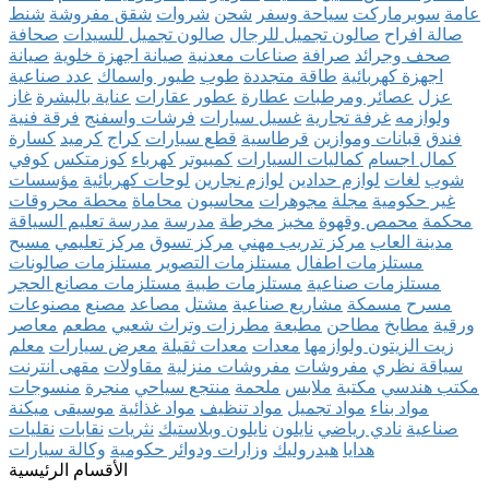
عامة
سوبرماركت
سياحة وسفر
شحن
شروات
شقق مفروشة
شنط
صالة افراح
صالون تجميل للرجال
صالون تجميل للسيدات
صحافة
صحف وجرائد
صرافة
صناعات معدنية
صيانة اجهزة خلوية
صيانة
اجهزة كهربائية
طاقة متجددة
طوب
طيور واسماك
عدد صناعية
عزل
عصائر ومرطبات
عطارة
عطور
عقارات
عناية بالبشرة
غاز
ولوازمه
غرفة تجارية
غسيل سيارات
فرشات واسفنج
فرقة فنية
فندق
قبانات وموازين
قرطاسية
قطع سيارات
كراج
كرميد
كسارة
كمال اجسام
كماليات السيارات
كمبيوتر
كهرباء
كوزمتكس
كوفي
شوب
لغات
لوازم حدادين
لوازم نجارين
لوحات كهربائية
مؤسسات
غير حكومية
مجلة
مجوهرات
محاسبون
محاماة
محطة محروقات
محكمة
محمص وقهوة
مخبز
مخرطة
مدرسة
مدرسة تعليم السياقة
مدينة العاب
مركز تدريب مهني
مركز تسوق
مركز تعليمي
مسبح
مستلزمات اطفال
مستلزمات التصوير
مستلزمات صالونات
مستلزمات صناعية
مستلزمات طبية
مستلزمات مصانع الحجر
مسرح
مسمكة
مشاريع صناعية
مشتل
مصاعد
مصنع
مصنوعات
ورقية
مطابخ
مطاحن
مطبعة
مطرزات وتراث شعبي
مطعم
معاصر
زيت الزيتون ولوازمها
معدات
معدات ثقيلة
معرض سيارات
معلم
سياقة نظري
مفروشات
مفروشات منزلية
مقاولات
مقهى انترنت
مكتب هندسي
مكتبة
ملابس
ملحمة
منتجع سياحي
منجرة
منسوجات
مواد بناء
مواد تجميل
مواد تنظيف
مواد غذائية
موسيقى
ميكنة
صناعية
نادي رياضي
نايلون
نايلون وبلاستيك
نثريات
نقابات
نقليات
هدايا
هيدروليك
وزارات ودوائر حكومية
وكالة سيارات
الأقسام الرئيسية