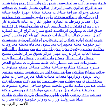
عامة
سوبرماركت
سياحة وسفر
شحن
شروات
شقق مفروشة
شنط
صالة افراح
صالون تجميل للرجال
صالون تجميل للسيدات
صحافة
صحف وجرائد
صرافة
صناعات معدنية
صيانة اجهزة خلوية
صيانة
اجهزة كهربائية
طاقة متجددة
طوب
طيور واسماك
عدد صناعية
عزل
عصائر ومرطبات
عطارة
عطور
عقارات
عناية بالبشرة
غاز
ولوازمه
غرفة تجارية
غسيل سيارات
فرشات واسفنج
فرقة فنية
فندق
قبانات وموازين
قرطاسية
قطع سيارات
كراج
كرميد
كسارة
كمال اجسام
كماليات السيارات
كمبيوتر
كهرباء
كوزمتكس
كوفي
شوب
لغات
لوازم حدادين
لوازم نجارين
لوحات كهربائية
مؤسسات
غير حكومية
مجلة
مجوهرات
محاسبون
محاماة
محطة محروقات
محكمة
محمص وقهوة
مخبز
مخرطة
مدرسة
مدرسة تعليم السياقة
مدينة العاب
مركز تدريب مهني
مركز تسوق
مركز تعليمي
مسبح
مستلزمات اطفال
مستلزمات التصوير
مستلزمات صالونات
مستلزمات صناعية
مستلزمات طبية
مستلزمات مصانع الحجر
مسرح
مسمكة
مشاريع صناعية
مشتل
مصاعد
مصنع
مصنوعات
ورقية
مطابخ
مطاحن
مطبعة
مطرزات وتراث شعبي
مطعم
معاصر
زيت الزيتون ولوازمها
معدات
معدات ثقيلة
معرض سيارات
معلم
سياقة نظري
مفروشات
مفروشات منزلية
مقاولات
مقهى انترنت
مكتب هندسي
مكتبة
ملابس
ملحمة
منتجع سياحي
منجرة
منسوجات
مواد بناء
مواد تجميل
مواد تنظيف
مواد غذائية
موسيقى
ميكنة
صناعية
نادي رياضي
نايلون
نايلون وبلاستيك
نثريات
نقابات
نقليات
هدايا
هيدروليك
وزارات ودوائر حكومية
وكالة سيارات
الأقسام الرئيسية