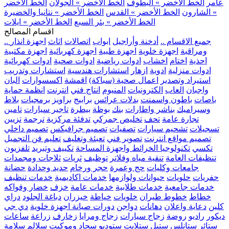
عامر
الخط الأخضر » البطوف
الخط الأخضر » الجولان
الخط الأخضر
» الشارون
الخط الأخضر » القدس
الخط الأخضر » نتانيا والخضيرة
الخط الأخضر » بئر السبع
الخط الأخضر » ايلات
اقسام المصالح
.. جميع الاقسام ..
أدخنة وأراجيل
ابواب
اتصالات
اثاث
اجهزة انذار
ومراقبة
اجهزة خلوية
اجهزة طبية
اجهزة كهربائية
اجهزة مكتبية
احذية
اختام
اخشاب
ادوات رياضية
ادوات صحية
ادوات كهربائية
ادوات منزلية
ادوية
ازهار
استشارات هندسية
استشارات وتدريب
استيراد وتصدير
اعمال صحية (سباكة)
اقمشة
اكسسوارات
البان
واجبان
العاب
الكترونيات
المنيوم
انتاج فني
انترنت
انظمة حماية
باصات
باطون واسمنت
بدلات عرائس
برابيج
براويز
برمجيات
بلاط
وسيراميك
بناشر واطارات
بنك
بوظة
بيطرة
تاجير سيارات
تامين
تجارة عامة
تحف
تخليص جمركي
تدفئة مركزية
ترجمة
تزيين
تسجيلات
تشحيم سيارات
تصفيات
تصميم جرافيكس
تصميم داخلي
تصميم مواقع انترنت
تصوير فني
تعبئة وتغليف
تعليم فن التجميل
تكسي
تكنولوجيا الخرائط واجهزة المساحة
تكييف وتبريد
تلفزيون
تنظيفات العامة
تنقية مياه وفلاتر
توظيف
ثريات
ثلاجات ومجمدات
جامعات وكليات
حج وعمرة
حجر ورخام
حديد وحدادة
حضانة
حفريات
حلويات
حيوانات ولوازمها
خدمات اكاديمية
خدمات تنظيف
خدمات جامعية
خدمات طلابية
خدمات عامة
خزف
خضار وفواكه
خطاط
خطوط طيران
خلويات
خياطة
خيزران
دباغة الجلود
دراي
كلين
دعاية واعلان
دهانات
دواجن
دورات صيانة اجهزة خلوية
دي جي
ديكور
راديو
روضة
زجاج سيارات
زجاج ومرايا
زخارف
زراعة
ساعات
ستائر
ستانلس ستيل
ستلايت
ستوديو
سجاد وموكيت
سلالم
سلامة