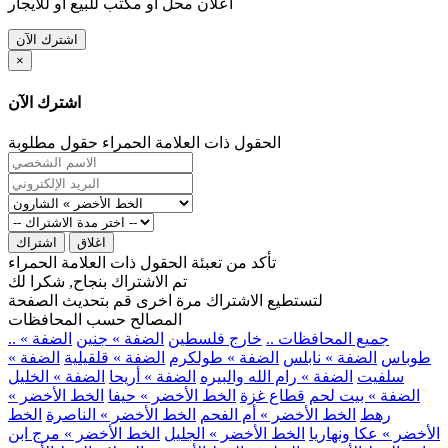
اعلان محل او مكتب للبيع او للايجار
اشترك الآن
×
اشترك الآن
الحقول ذات العلامة الحمراء حقول مطلوبة
اغلاق
اشتراك
تأكد من تعبئة الحقول ذات العلامة الحمراء
تم الاشتراك بنجاح, شكرا لك
لتستطيع الاشتراك مرة اخرى قم بتحديث الصفحة
المصالح حسب المحافظات
.. جميع المحافظات ..
خارج فلسطين
الضفة » جنين
الضفة »
طوباس
الضفة » نابلس
الضفة » طولكرم
الضفة » قلقيلية
الضفة »
سلفيت
الضفة » رام الله والبيره
الضفة » أريحا
الضفة » الخليل
الضفة » بيت لحم
قطاع غزة
الخط الأخضر » حيفا
الخط الأخضر »
رهط
الخط الأخضر » أم الفحم
الخط الأخضر » الناصرة
الخط
الأخضر » عكا ونهاريا
الخط الأخضر » الجليل
الخط الأخضر » مرج ابن