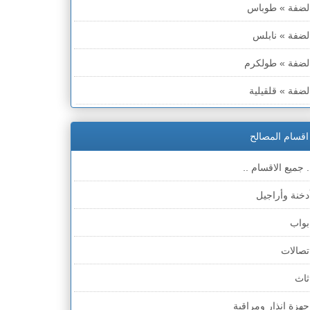
لضفة » طوباس
لضفة » نابلس
لضفة » طولكرم
لضفة » قلقيلية
لضفة » سلفيت
اقسام المصالح
لضفة » رام الله والبيره
. جميع الاقسام ..
لضفة » أريحا
دخنة وأراجيل
لضفة » الخليل
بواب
لضفة » بيت لحم
تصالات
طاع غزة
ثاث
لخط الأخضر » حيفا
جهزة انذار ومراقبة