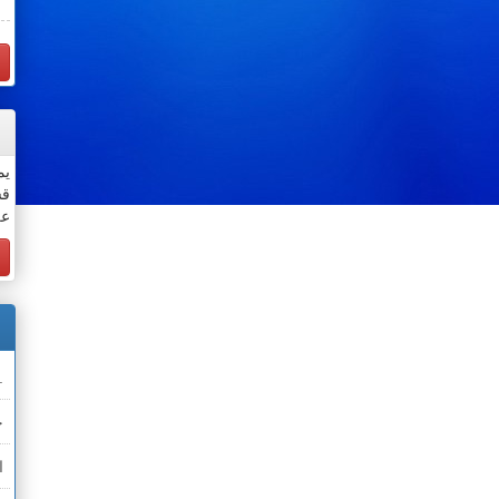
يم
قس
عن
.
خ
ا