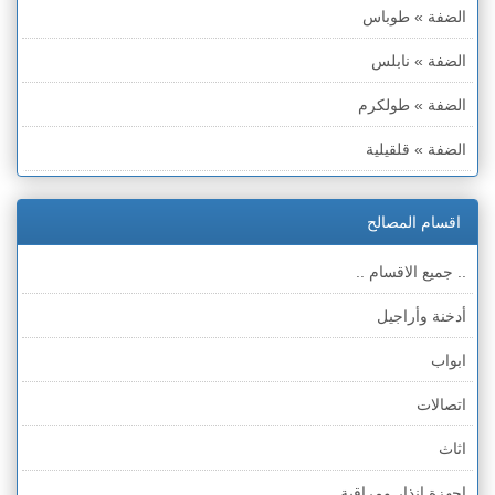
الضفة » طوباس
الضفة » نابلس
الضفة » طولكرم
الضفة » قلقيلية
الضفة » سلفيت
اقسام المصالح
الضفة » رام الله والبيره
.. جميع الاقسام ..
الضفة » أريحا
أدخنة وأراجيل
الضفة » الخليل
ابواب
الضفة » بيت لحم
اتصالات
قطاع غزة
اثاث
الخط الأخضر » حيفا
اجهزة انذار ومراقبة